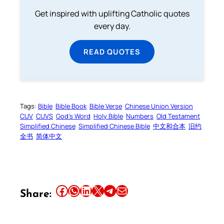
Get inspired with uplifting Catholic quotes
every day.
READ QUOTES
Tags:
Bible
Bible Book
Bible Verse
Chinese Union Version
CUV
CUVS
God’s Word
Holy Bible
Numbers
Old Testament
Simplified Chinese
Simplified Chinese Bible
中文和合本
旧约
全书
简体中文
Share this article on Facebook
Share this article on WhatsApp
Share this article on LinkedIn
Share this article on X
Share this article on Telegram
Email this Article
Share: