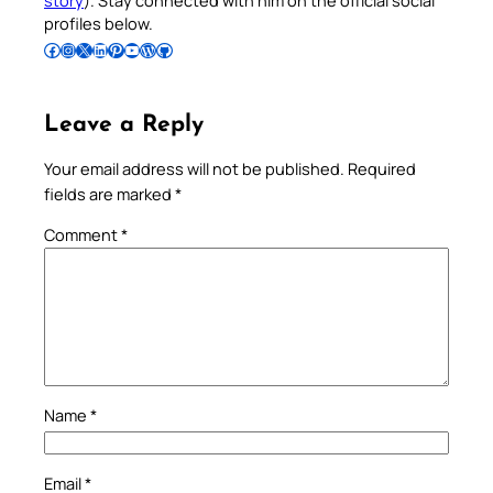
profiles below.
Follow Pradeep on Facebook
Follow Pradeep on Instagram
Follow Pradeep on X
Follow Pradeep on LinkedIn
Follow Pradeep on Pinterest
Subscribe to Pradeep’s Youtube Channel
Follow Pradeep on WordPress
Follow Pradeep on GitHub
Leave a Reply
Your email address will not be published.
Required
fields are marked
*
Comment
*
Name
*
Email
*