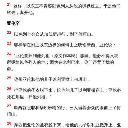
21
这样，以东王不肯容以色列人从他的境界过去。于是他们
转去，离开他。
亚伦卒
22
以色列全会众从加低斯起行，到了何珥山。
23
耶和华在附近以东边界的何珥山上晓谕摩西、亚伦说：
24
“亚伦要归到他列祖（原文作本民）那里。他必不得入我
所赐给以色列人的地；因为在米利巴水，你们违背了我的
命。
25
你带亚伦和他的儿子以利亚撒上何珥山，
26
把亚伦的圣衣脱下来，给他的儿子以利亚撒穿上；亚伦必
死在那里，归他列祖。”
27
摩西就照耶和华所吩咐的行。三人当着会众的眼前上了何
珥山。
28
摩西把亚伦的圣衣脱下来，给他的儿子以利亚撒穿上，亚