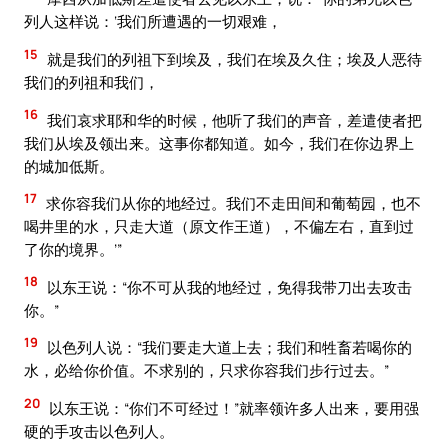
列人这样说：‘我们所遭遇的一切艰难，
15
就是我们的列祖下到埃及，我们在埃及久住；埃及人恶待
我们的列祖和我们，
16
我们哀求耶和华的时候，他听了我们的声音，差遣使者把
我们从埃及领出来。这事你都知道。如今，我们在你边界上
的城加低斯。
17
求你容我们从你的地经过。我们不走田间和葡萄园，也不
喝井里的水，只走大道（原文作王道），不偏左右，直到过
了你的境界。’”
18
以东王说：“你不可从我的地经过，免得我带刀出去攻击
你。”
19
以色列人说：“我们要走大道上去；我们和牲畜若喝你的
水，必给你价值。不求别的，只求你容我们步行过去。”
20
以东王说：“你们不可经过！”就率领许多人出来，要用强
硬的手攻击以色列人。