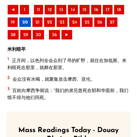
..
◄
1
11
12
13
14
15
16
17
18
19
20
21
22
23
24
25
26
27
..
28
29
30
36
►
米利暗卒
1
正月间，以色列全会众到了寻的旷野，就住在加低斯。米
利暗死在那里，就葬在那里。
2
会众没有水喝，就聚集攻击摩西、亚伦。
3
百姓向摩西争闹说：“我们的弟兄曾死在耶和华面前，我们
恨不得与他们同死。
Mass Readings Today - Douay