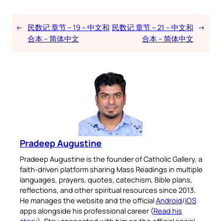
←
民数记 章节 – 19 – 中文和
民数记 章节 – 21 – 中文和
→
合本 – 简体中文
合本 – 简体中文
Pradeep Augustine
Pradeep Augustine is the founder of Catholic Gallery, a
faith-driven platform sharing Mass Readings in multiple
languages, prayers, quotes, catechism, Bible plans,
reflections, and other spiritual resources since 2013.
He manages the website and the official
Android
/
iOS
apps alongside his professional career (
Read his
story
). Stay connected with him on the official social