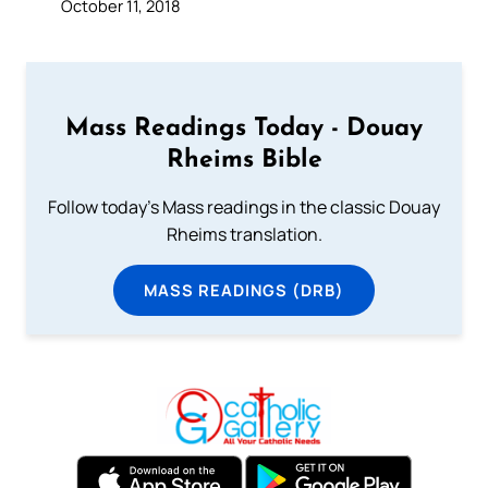
October 11, 2018
Mass Readings Today - Douay
Rheims Bible
Follow today's Mass readings in the classic Douay
Rheims translation.
MASS READINGS (DRB)