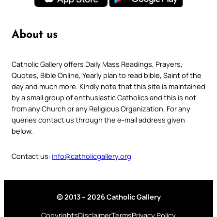
About us
Catholic Gallery offers Daily Mass Readings, Prayers,
Quotes, Bible Online, Yearly plan to read bible, Saint of the
day and much more. Kindly note that this site is maintained
by a small group of enthusiastic Catholics and this is not
from any Church or any Religious Organization. For any
queries contact us through the e-mail address given
below.
Contact us:
info@catholicgallery.org
© 2013 – 2026 Catholic Gallery
Copyrights
Disclaimer
Terms
Privacy Policy