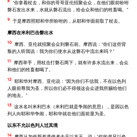
8
“你拿着杖去，和你的哥哥亚伦招聚会众，在他们眼前吩咐
磐石发出水来，水就从磐石流出，给会众和他们的牲畜喝。”
9
于是摩西照耶和华所吩咐的，从耶和华面前取了杖去。
摩西在米利巴击磐出水
10
摩西、亚伦就招聚会众到磐石前。摩西说：“你们这些背
叛的人听我说：我为你们使水从这磐石中流出来吗？”
11
摩西举手，用杖击打磐石两下，就有许多水流出来，会众
和他们的牲畜都喝了。
12
耶和华对摩西、亚伦说：“因为你们不信我，不在以色列
人眼前尊我为圣，所以你们必不得领这会众进我所赐给他们
的地去。”
13
这水名叫米利巴水（米利巴就是争闹的意思），是因以色
列人向耶和华争闹，耶和华就在他们面前显为圣。
以东不允以色列人过其境
14
摩西从加低斯差遣使者去见以东王，说：“你的弟兄以色