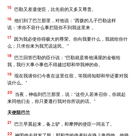
15
巴勒又差遣使臣，比先前的又多又尊贵。
16
他们到了巴兰那里，对他说：“西拨的儿子巴勒这样
说：‘求你不容什么事拦阻你不到我这里来，
17
因为我必使你得极大的尊荣。你向我要什么，我就给你什
么；只求你来为我咒诅这民。’”
18
巴兰回答巴勒的臣仆说：“巴勒就是将他满屋的金银给
我，我行大事小事也不得越过耶和华我神的命。
19
现在我请你们今夜在这里住宿，等我得知耶和华还要对我
说什么。”
20
当夜，神临到巴兰那里，说：“这些人若来召你，你就起
来同他们去，你只要遵行我对你所说的话。”
天使阻巴兰
21
巴兰早晨起来，备上驴，和摩押的使臣一同去了。
22
神因他去就发了怒；耶和华的使者站在路上敌挡他。他骑