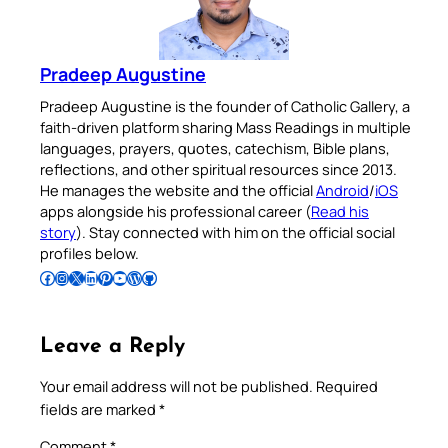
Pradeep Augustine
Pradeep Augustine is the founder of Catholic Gallery, a
faith-driven platform sharing Mass Readings in multiple
languages, prayers, quotes, catechism, Bible plans,
reflections, and other spiritual resources since 2013.
He manages the website and the official
Android
/
iOS
apps alongside his professional career (
Read his
story
). Stay connected with him on the official social
profiles below.
Follow Pradeep on Facebook
Follow Pradeep on Instagram
Follow Pradeep on X
Follow Pradeep on LinkedIn
Follow Pradeep on Pinterest
Subscribe to Pradeep’s Youtube Channel
Follow Pradeep on WordPress
Follow Pradeep on GitHub
Leave a Reply
Your email address will not be published.
Required
fields are marked
*
Comment
*