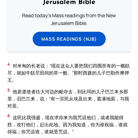
Jerusalem Bible
Read today's Mass readings from the New
Jerusalem Bible.
MASS READINGS (NJB)
4
对米甸的长老说：“现在这众人要把我们四围所有的一概餂
尽，就如牛餂尽田间的草一般。”那时西拨的儿子巴勒作摩押
王。
5
他差遣使者往大河边的毗夺去，到比珥的儿子巴兰本乡那
里，召巴兰来，说：“有一宗民从埃及出来，遮满地面，与我
对居。
6
这民比我强盛，现在求你来为我咒诅他们，或者我能得
胜，攻打他们，赶出此地。因为我知道，你为谁祝福，谁就
得福；你咒诅谁，谁就受咒诅。”