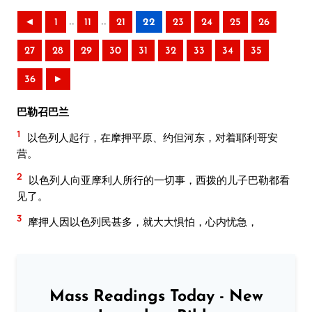
..
..
◄
1
11
21
22
23
24
25
26
27
28
29
30
31
32
33
34
35
36
►
巴勒召巴兰
1
以色列人起行，在摩押平原、约但河东，对着耶利哥安
营。
2
以色列人向亚摩利人所行的一切事，西拨的儿子巴勒都看
见了。
3
摩押人因以色列民甚多，就大大惧怕，心内忧急，
Mass Readings Today - New