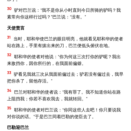
30
驴对巴兰说：“我不是你从小时直到今日所骑的驴吗？我
素常向你这样行过吗？”巴兰说：“没有。”
天使责言
31
当时，耶和华使巴兰的眼目明亮，他就看见耶和华的使者
站在路上，手里有拔出来的刀，巴兰便低头俯伏在地。
32
耶和华的使者对他说：“你为何这三次打你的驴呢？我出
来敌挡你，因你所行的，在我面前偏僻。
33
驴看见我就三次从我面前偏过去；驴若没有偏过去，我早
把你杀了，留他存活。”
34
巴兰对耶和华的使者说：“我有罪了。我不知道你站在路
上阻挡我；你若不喜欢我去，我就转回。”
35
耶和华的使者对巴兰说：“你同这些人去吧！你只要说我
对你说的话。”于是巴兰同着巴勒的使臣去了。
巴勒迎巴兰