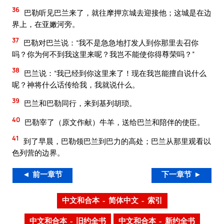
36
巴勒听见巴兰来了，就往摩押京城去迎接他；这城是在边
界上，在亚嫩河旁。
37
巴勒对巴兰说：“我不是急急地打发人到你那里去召你
吗？你为何不到我这里来呢？我岂不能使你得尊荣吗？”
38
巴兰说：“我已经到你这里来了！现在我岂能擅自说什么
呢？神将什么话传给我，我就说什么。
39
巴兰和巴勒同行，来到基列胡琐。
40
巴勒宰了（原文作献）牛羊，送给巴兰和陪伴的使臣。
41
到了早晨，巴勒领巴兰到巴力的高处；巴兰从那里观看以
色列营的边界。
◄ 前一章节
下一章节 ►
中文和合本 – 简体中文 – 索引
中文和合本 – 旧约全书
中文和合本 – 新约全书