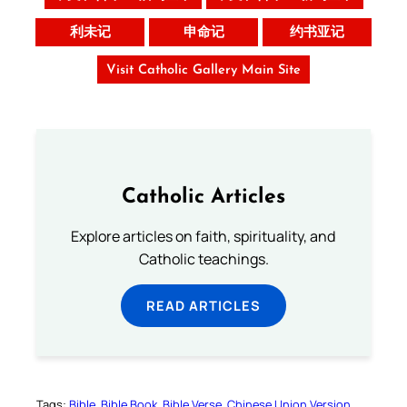
利未记
申命记
约书亚记
Visit Catholic Gallery Main Site
Catholic Articles
Explore articles on faith, spirituality, and
Catholic teachings.
READ ARTICLES
Tags:
Bible
Bible Book
Bible Verse
Chinese Union Version