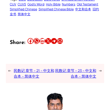
CUV
CUVS
God’s Word
Holy Bible
Numbers
Old Testament
Simplified Chinese
Simplified Chinese Bible
中文和合本
旧约
全书
简体中文
Share this article on Facebook
Share this article on WhatsApp
Share this article on LinkedIn
Share this article on X
Share this article on Telegram
Email this Article
Share:
←
民数记 章节 – 21 – 中文和
民数记 章节 – 23 – 中文和
→
合本 – 简体中文
合本 – 简体中文