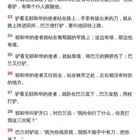
着驴，有两个仆人跟随他。
23
驴看见耶和华的使者站在路上，手里有拔出来的刀，就从
路上跨进田间，巴兰便打驴，要叫他回转上路。
24
耶和华的使者就站在葡萄园的窄路上；这边有墙，那边也
有墙。
25
驴看见耶和华的使者，就贴靠墙，将巴兰的脚挤伤了；巴
兰又打驴。
26
耶和华的使者又往前去，站在狭窄之处，左右都没有转折
的地方。
27
驴看见耶和华的使者，就卧在巴兰底下，巴兰发怒，用杖
打驴。
28
耶和华叫驴开口，对巴兰说：“我向你行了什么，你竟打
我这三次呢？”
29
巴兰对驴说：“因为你戏弄我，我恨不能手中有刀，把你
杀了。”