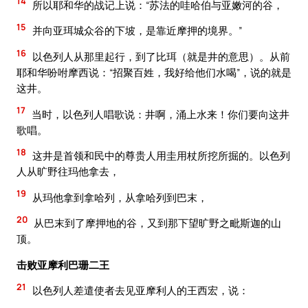
14
所以耶和华的战记上说：“苏法的哇哈伯与亚嫩河的谷，
15
并向亚珥城众谷的下坡，是靠近摩押的境界。”
16
以色列人从那里起行，到了比珥（就是井的意思）。从前
耶和华吩咐摩西说：“招聚百姓，我好给他们水喝”，说的就是
这井。
17
当时，以色列人唱歌说：井啊，涌上水来！你们要向这井
歌唱。
18
这井是首领和民中的尊贵人用圭用杖所挖所掘的。以色列
人从旷野往玛他拿去，
19
从玛他拿到拿哈列，从拿哈列到巴末，
20
从巴末到了摩押地的谷，又到那下望旷野之毗斯迦的山
顶。
击败亚摩利巴珊二王
21
以色列人差遣使者去见亚摩利人的王西宏，说：