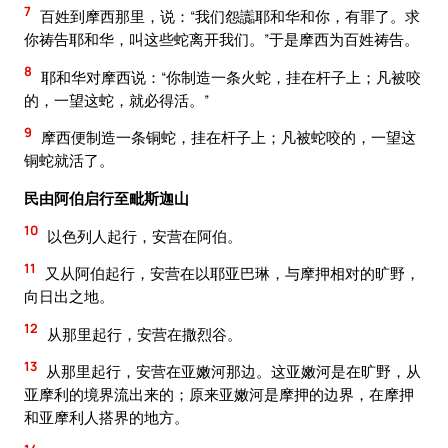
7
百姓到摩西那里，说：“我们怨讟耶和华和你，有罪了。求
你祷告耶和华，叫这些蛇离开我们。”于是摩西为百姓祷告。
8
耶和华对摩西说：“你制造一条火蛇，挂在杆子上；凡被咬
的，一望这蛇，就必得活。”
9
摩西便制造一条铜蛇，挂在杆子上；凡被蛇咬的，一望这
铜蛇就活了。
民由阿伯启行至毗斯迦山
10
以色列人起行，安营在阿伯。
11
又从阿伯起行，安营在以耶亚巴琳，与摩押相对的旷野，
向日出之地。
12
从那里起行，安营在撒烈谷。
13
从那里起行，安营在亚嫩河那边。这亚嫩河是在旷野，从
亚摩利的境界流出来的；原来亚嫩河是摩押的边界，在摩押
和亚摩利人搭界的地方。