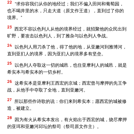
22
“求你容我们从你的地经过；我们不偏入田间和葡萄园，
也不喝井里的水，只走大道（原文作王道），直到过了你的
境界。”
23
西宏不容以色列人从他的境界经过，就招聚他的众民出到
旷野，要攻击以色列人，到了雅杂与以色列人争战。
24
以色列人用刀杀了他，得了他的地，从亚嫩河到雅博河，
直到亚扪人的境界，因为亚扪人的境界多有坚垒。
25
以色列人夺取这一切的城邑，也住亚摩利人的城邑，就是
希实本与希实本的一切乡村。
26
这希实本是亚摩利王西宏的京城；西宏曾与摩押的先王争
战，从他手中夺取了全地，直到亚嫩河。
27
所以那些作诗歌的说：你们来到希实本；愿西宏的城被修
造，被建立。
28
因为有火从希实本发出，有火焰出于西宏的城，烧尽摩押
的亚珥和亚嫩河邱坛的祭司（祭司原文作主）。