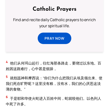
Catholic Prayers
Find and recite daily Catholic prayers to enrich
your spiritual life.
PRAY NOW
4
他们从何珥山起行，往红海那条路走，要绕过以东地。百
姓因这路难行，心中甚是烦躁，
5
就怨讟神和摩西说：“你们为什么把我们从埃及领出来、使
我们死在旷野呢？这里没有粮，没有水，我们的心厌恶这淡
薄的食物。”
6
于是耶和华使火蛇进入百姓中间，蛇就咬他们。以色列人
中死了许多。