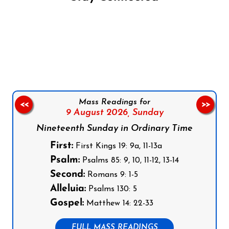
Follow us on Facebook
Follow us on Instagram
Follow us on X
Subscribe to our YouTube Channel
Follow us on WhatsApp
Mass Readings for
<<
>>
9 August 2026,
Sunday
Nineteenth Sunday in Ordinary Time
First:
First Kings 19: 9a, 11-13a
Psalm:
Psalms 85: 9, 10, 11-12, 13-14
Second:
Romans 9: 1-5
Alleluia:
Psalms 130: 5
Gospel:
Matthew 14: 22-33
FULL MASS READINGS