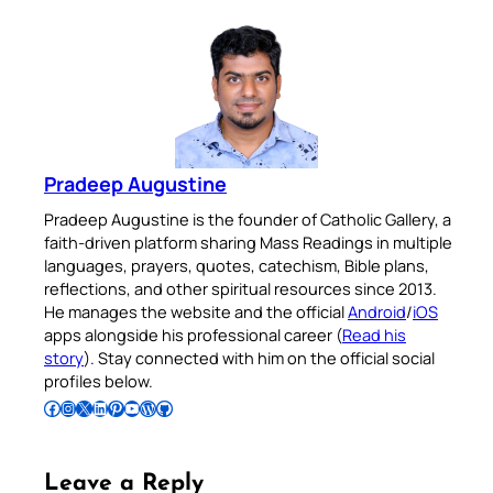
Pradeep Augustine
Pradeep Augustine is the founder of Catholic Gallery, a
faith-driven platform sharing Mass Readings in multiple
languages, prayers, quotes, catechism, Bible plans,
reflections, and other spiritual resources since 2013.
He manages the website and the official
Android
/
iOS
apps alongside his professional career (
Read his
story
). Stay connected with him on the official social
profiles below.
Follow Pradeep on Facebook
Follow Pradeep on Instagram
Follow Pradeep on X
Follow Pradeep on LinkedIn
Follow Pradeep on Pinterest
Subscribe to Pradeep’s Youtube Channel
Follow Pradeep on WordPress
Follow Pradeep on GitHub
Leave a Reply