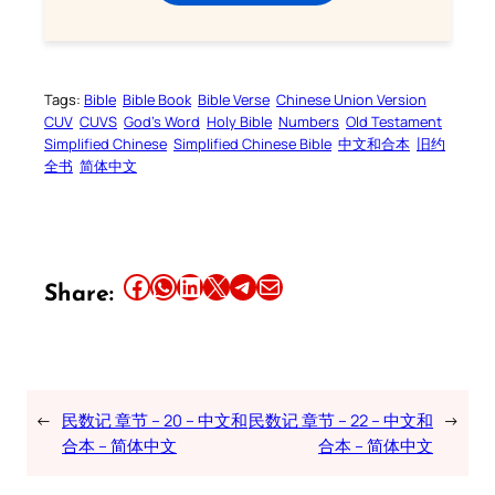
Tags:
Bible
Bible Book
Bible Verse
Chinese Union Version
CUV
CUVS
God’s Word
Holy Bible
Numbers
Old Testament
Simplified Chinese
Simplified Chinese Bible
中文和合本
旧约
全书
简体中文
Share this article on Facebook
Share this article on WhatsApp
Share this article on LinkedIn
Share this article on X
Share this article on Telegram
Email this Article
Share:
←
民数记 章节 – 20 – 中文和
民数记 章节 – 22 – 中文和
→
合本 – 简体中文
合本 – 简体中文