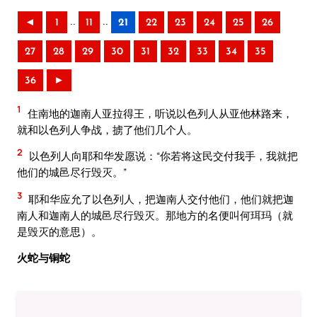
..
..
◄
1
11
21
22
23
24
25
26
27
28
29
30
31
32
33
34
35
36
►
1
住南地的迦南人亚拉得王，听说以色列人从亚他林路来，
就和以色列人争战，掳了他们几个人。
2
以色列人向耶和华发愿说：“你若将这民交付我手，我就把
他们的城邑尽行毁灭。”
3
耶和华应允了以色列人，把迦南人交付他们，他们就把迦
南人和迦南人的城邑尽行毁灭。那地方的名便叫何珥玛（就
是毁灭的意思）。
火蛇与铜蛇