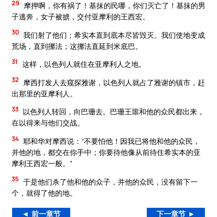
29
摩押啊，你有祸了！基抹的民哪，你们灭亡了！基抹的男
子逃奔，女子被掳，交付亚摩利的王西宏。
30
我们射了他们；希实本直到底本尽皆毁灭。我们使地变成
荒场，直到挪法；这挪法直延到米底巴。
31
这样，以色列人就住在亚摩利人之地。
32
摩西打发人去窥探雅谢，以色列人就占了雅谢的镇市，赶
出那里的亚摩利人。
33
以色列人转回，向巴珊去。巴珊王噩和他的众民都出来，
在以得来与他们交战。
34
耶和华对摩西说：“不要怕他！因我已将他和他的众民，
并他的地，都交在你手中；你要待他像从前待住希实本的亚
摩利王西宏一般。”
35
于是他们杀了他和他的众子，并他的众民，没有留下一
个，就得了他的地。
◄ 前一章节
下一章节 ►