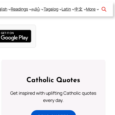
lish
Readings
தமிழ்
Tagalog
Latin
中文
More
Catholic Quotes
Get inspired with uplifting Catholic quotes
every day.