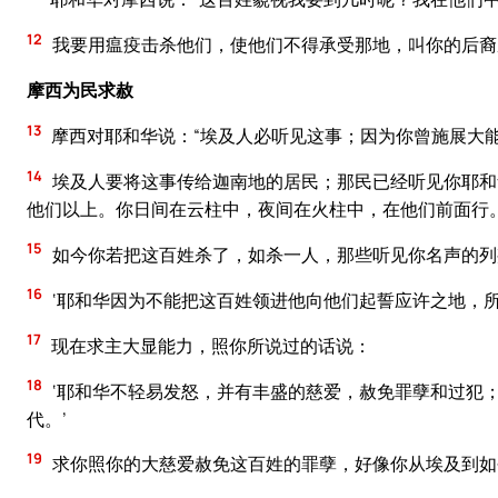
12
我要用瘟疫击杀他们，使他们不得承受那地，叫你的后裔
摩西为民求赦
13
摩西对耶和华说：“埃及人必听见这事；因为你曾施展大
14
埃及人要将这事传给迦南地的居民；那民已经听见你耶和
他们以上。你日间在云柱中，夜间在火柱中，在他们前面行
15
如今你若把这百姓杀了，如杀一人，那些听见你名声的列
16
‘耶和华因为不能把这百姓领进他向他们起誓应许之地，所
17
现在求主大显能力，照你所说过的话说：
18
‘耶和华不轻易发怒，并有丰盛的慈爱，赦免罪孽和过犯
代。’
19
求你照你的大慈爱赦免这百姓的罪孽，好像你从埃及到如