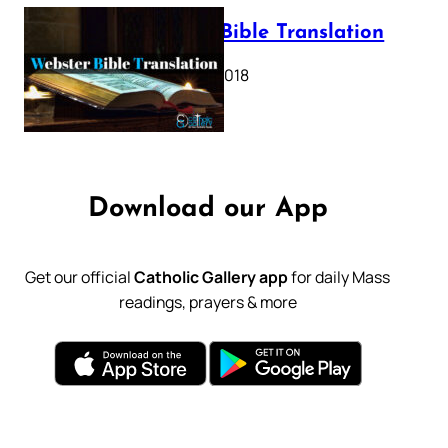
Webster Bible Translation
October 11, 2018
Download our App
Get our official
Catholic Gallery app
for daily Mass
readings, prayers & more