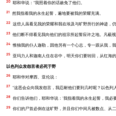
20
耶和华说：“我照着你的话赦免了他们。
21
然我指着我的永生起誓，遍地要被我的荣耀充满。
22
这些人虽看见我的荣耀和我在埃及与旷野所行的神迹，仍
23
他们断不得看见我向他们的祖宗所起誓应许之地。凡藐视
24
惟独我的仆人迦勒，因他另有一个心志，专一跟从我，我
25
亚玛力人和迦南人住在谷中，明天你们要转回，从红海的
以色列众发怨言者必死于野
26
耶和华对摩西、亚伦说：
27
“这恶会众向我发怨言，我忍耐他们要到几时呢？以色列
28
你们告诉他们，耶和华说：‘我指着我的永生起誓，我必
29
你们的尸首必倒在这旷野，并且你们中间凡被数点、从