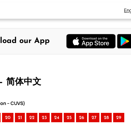
Eng
load our App
 – 简体中文
ion – CUVS)
20
21
22
23
24
25
26
27
28
29