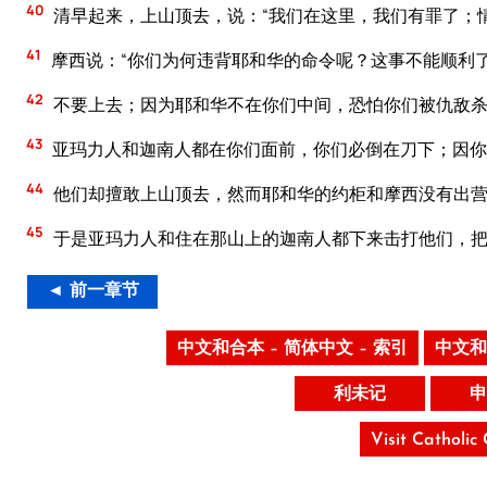
40
清早起来，上山顶去，说：“我们在这里，我们有罪了；
41
摩西说：“你们为何违背耶和华的命令呢？这事不能顺利
42
不要上去；因为耶和华不在你们中间，恐怕你们被仇敌
43
亚玛力人和迦南人都在你们面前，你们必倒在刀下；因你
44
他们却擅敢上山顶去，然而耶和华的约柜和摩西没有出
45
于是亚玛力人和住在那山上的迦南人都下来击打他们，
◄ 前一章节
中文和合本 – 简体中文 – 索引
中文和
利未记
申
Visit Catholic