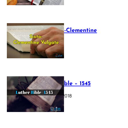
The Sixto-Clementine
Vulgate
July 12, 2025
Luther Bible – 1545
October 17, 2018