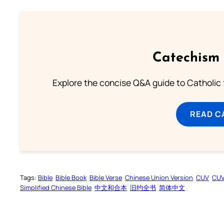
Catechism 
Explore the concise Q&A guide to Catholic f
READ C
Tags:
Bible
Bible Book
Bible Verse
Chinese Union Version
CUV
CU
Simplified Chinese Bible
中文和合本
旧约全书
简体中文