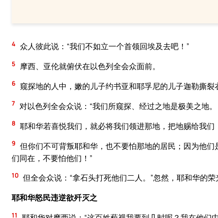
4
众人彼此说：“我们不如立一个首领回埃及去吧！”
5
摩西、亚伦就俯伏在以色列全会众面前。
6
窥探地的人中，嫩的儿子约书亚和耶孚尼的儿子迦勒撕裂
7
对以色列全会众说：“我们所窥探、经过之地是极美之地。
8
耶和华若喜悦我们，就必将我们领进那地，把地赐给我们
9
但你们不可背叛耶和华，也不要怕那地的居民；因为他们
们同在，不要怕他们！”
10
但全会众说：“拿石头打死他们二人。”忽然，耶和华的
耶和华怒民违逆欲歼灭之
11
耶和华对摩西说：“这百姓藐视我要到几时呢？我在他们