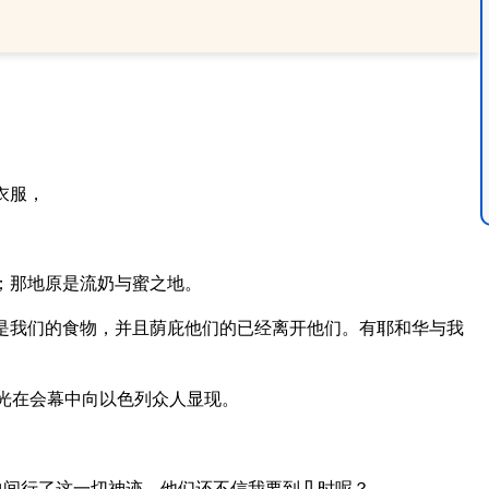
衣服，
；那地原是流奶与蜜之地。
是我们的食物，并且荫庇他们的已经离开他们。有耶和华与我
荣光在会幕中向以色列众人显现。
中间行了这一切神迹，他们还不信我要到几时呢？