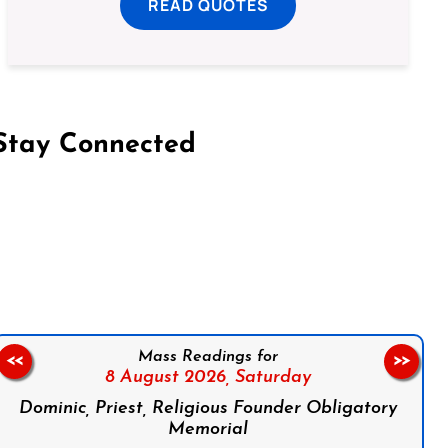
READ QUOTES
Stay Connected
on Facebook
Follow us on Instagram
Follow us on X
Subscribe to our YouTube Channel
Follow us on WhatsApp
Mass Readings for
<<
>>
8 August 2026,
Saturday
Dominic, Priest, Religious Founder Obligatory
Memorial