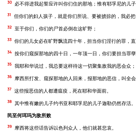
30
必不得进我起誓应许叫你们住的那地；惟有耶孚尼的儿子
31
但你们的妇人孩子，就是你们所说、要被掳掠的，我必把
32
至于你们，你们的尸首必倒在这旷野；
33
你们的儿女必在旷野飘流四十年，担当你们淫行的罪，直
34
按你们窥探那地的四十日，一年顶一日，你们要担当罪孽
35
我耶和华说过，我总要这样待这一切聚集敌我的恶会众；
36
摩西所打发、窥探那地的人回来，报那地的恶信，叫全会
37
这些报恶信的人都遭瘟疫，死在耶和华面前。
38
其中惟有嫩的儿子约书亚和耶孚尼的儿子迦勒仍然存活。
民至何珥玛为敌所败
39
摩西将这些话告诉以色列众人，他们就甚悲哀。