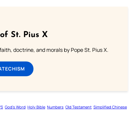
of St. Pius X
aith, doctrine, and morals by Pope St. Pius X.
ATECHISM
VS
God’s Word
Holy Bible
Numbers
Old Testament
Simplified Chinese