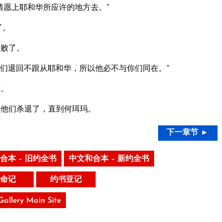
情愿上耶和华所应许的地方去。”
了。
杀败了。
们退回不跟从耶和华，所以他必不与你们同在。”
营。
把他们杀退了，直到何珥玛。
下一章节 ►
合本 – 旧约全书
中文和合本 – 新约全书
命记
约书亚记
 Gallery Main Site