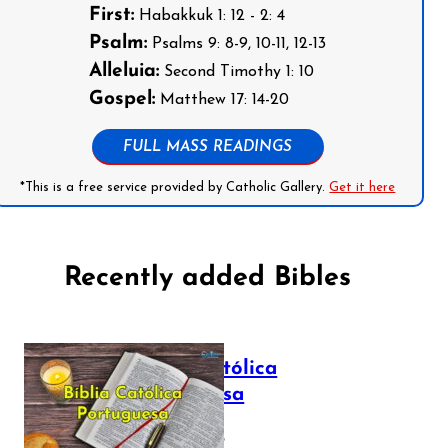
First:
Habakkuk 1: 12 - 2: 4
Psalm:
Psalms 9: 8-9, 10-11, 12-13
Alleluia:
Second Timothy 1: 10
Gospel:
Matthew 17: 14-20
FULL MASS READINGS
*This is a free service provided by Catholic Gallery.
Get it here
Recently added Bibles
Bíblia Católica
Portuguesa
July 16, 2025