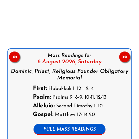
Follow us on Facebook
Follow us on Instagram
Follow us on X
Subscribe to our YouTube Channel
Follow us on WhatsApp
Mass Readings for
<<
>>
8 August 2026,
Saturday
Dominic, Priest, Religious Founder Obligatory
Memorial
First:
Habakkuk 1: 12 - 2: 4
Psalm:
Psalms 9: 8-9, 10-11, 12-13
Alleluia:
Second Timothy 1: 10
Gospel:
Matthew 17: 14-20
FULL MASS READINGS