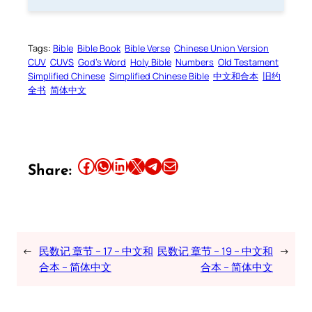
Tags:
Bible
Bible Book
Bible Verse
Chinese Union Version
CUV
CUVS
God’s Word
Holy Bible
Numbers
Old Testament
Simplified Chinese
Simplified Chinese Bible
中文和合本
旧约
全书
简体中文
Share this article on Facebook
Share this article on WhatsApp
Share this article on LinkedIn
Share this article on X
Share this article on Telegram
Email this Article
Share:
←
民数记 章节 – 17 – 中文和
民数记 章节 – 19 – 中文和
→
合本 – 简体中文
合本 – 简体中文