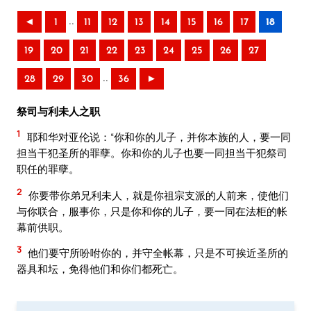
..
◄
1
11
12
13
14
15
16
17
18
19
20
21
22
23
24
25
26
27
..
28
29
30
36
►
祭司与利未人之职
1
耶和华对亚伦说：“你和你的儿子，并你本族的人，要一同
担当干犯圣所的罪孽。你和你的儿子也要一同担当干犯祭司
职任的罪孽。
2
你要带你弟兄利未人，就是你祖宗支派的人前来，使他们
与你联合，服事你，只是你和你的儿子，要一同在法柜的帐
幕前供职。
3
他们要守所吩咐你的，并守全帐幕，只是不可挨近圣所的
器具和坛，免得他们和你们都死亡。