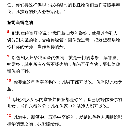
任。你们要这样供职；我将祭司的职任给你们当作赏赐事奉
我。凡挨近的外人必被治死。”
祭司当得之物
8
耶和华晓谕亚伦说：“我已将归我的举祭，就是以色列人一
切分别为圣的物，交给你经管；因你受过膏，把这些都赐给
你和你的子孙，当作永得的分。
9
以色列人归给我至圣的供物，就是一切的素祭、赎罪祭、
赎愆祭，其中所有存留不经火的，都为至圣之物，要归给你
和你的子孙。
10
你要拿这些当至圣物吃；凡男丁都可以吃。你当以此物为
圣。
11
以色列人所献的举祭并摇祭都是你的；我已赐给你和你的
儿女，当作永得的分；凡在你家中的洁净人都可以吃。
12
凡油中、新酒中、五谷中至好的，就是以色列人所献给耶
和华初熟之物，我都赐给你。