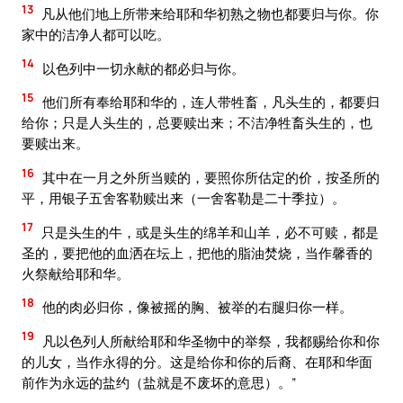
13
凡从他们地上所带来给耶和华初熟之物也都要归与你。你
家中的洁净人都可以吃。
14
以色列中一切永献的都必归与你。
15
他们所有奉给耶和华的，连人带牲畜，凡头生的，都要归
给你；只是人头生的，总要赎出来；不洁净牲畜头生的，也
要赎出来。
16
其中在一月之外所当赎的，要照你所估定的价，按圣所的
平，用银子五舍客勒赎出来（一舍客勒是二十季拉）。
17
只是头生的牛，或是头生的绵羊和山羊，必不可赎，都是
圣的，要把他的血洒在坛上，把他的脂油焚烧，当作馨香的
火祭献给耶和华。
18
他的肉必归你，像被摇的胸、被举的右腿归你一样。
19
凡以色列人所献给耶和华圣物中的举祭，我都赐给你和你
的儿女，当作永得的分。这是给你和你的后裔、在耶和华面
前作为永远的盐约（盐就是不废坏的意思）。”