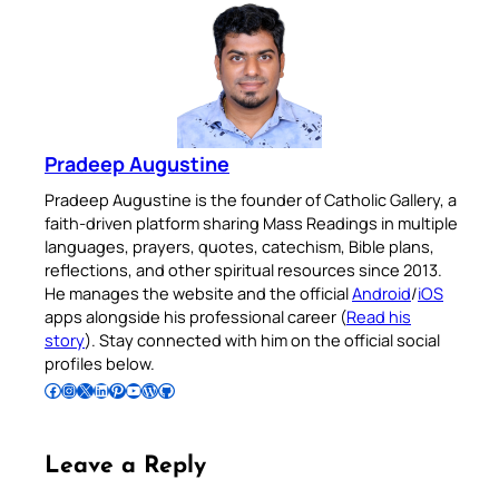
Pradeep Augustine
Pradeep Augustine is the founder of Catholic Gallery, a
faith-driven platform sharing Mass Readings in multiple
languages, prayers, quotes, catechism, Bible plans,
reflections, and other spiritual resources since 2013.
He manages the website and the official
Android
/
iOS
apps alongside his professional career (
Read his
story
). Stay connected with him on the official social
profiles below.
Follow Pradeep on Facebook
Follow Pradeep on Instagram
Follow Pradeep on X
Follow Pradeep on LinkedIn
Follow Pradeep on Pinterest
Subscribe to Pradeep’s Youtube Channel
Follow Pradeep on WordPress
Follow Pradeep on GitHub
Leave a Reply