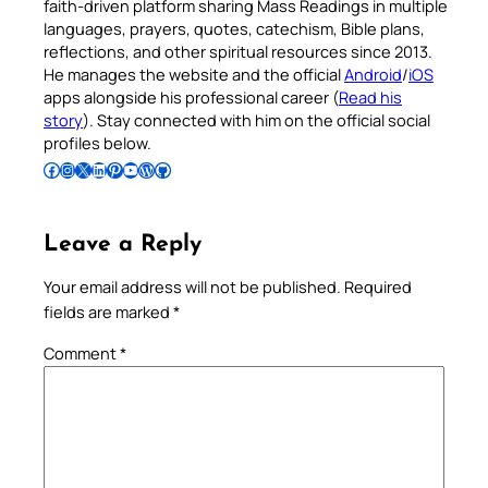
faith-driven platform sharing Mass Readings in multiple
languages, prayers, quotes, catechism, Bible plans,
reflections, and other spiritual resources since 2013.
He manages the website and the official
Android
/
iOS
apps alongside his professional career (
Read his
story
). Stay connected with him on the official social
profiles below.
Follow Pradeep on Facebook
Follow Pradeep on Instagram
Follow Pradeep on X
Follow Pradeep on LinkedIn
Follow Pradeep on Pinterest
Subscribe to Pradeep’s Youtube Channel
Follow Pradeep on WordPress
Follow Pradeep on GitHub
Leave a Reply
Your email address will not be published.
Required
fields are marked
*
Comment
*