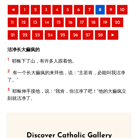
◄
1
2
3
4
5
6
7
8
9
10
11
12
13
14
15
16
17
18
19
20
21
22
23
24
25
26
27
28
►
洁净长大痲疯的
1
耶稣下了山，有许多人跟着他。
2
有一个长大痲疯的来拜他，说：“主若肯，必能叫我洁净
了。”
3
耶稣伸手摸他，说：“我肯，你洁净了吧！”他的大痲疯立
刻就洁净了。
Discover Catholic Gallery