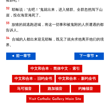
猪群吧！”
32
耶稣说：“去吧！”鬼就出来，进入猪群。全群忽然闯下山
崖，投在海里淹死了。
33
放猪的就逃跑进城，将这一切事和被鬼附的人所遭遇的都
告诉人。
34
合城的人都出来迎见耶稣，既见了就央求他离开他们的境
界。
◄ 前一章节
下一章节 ►
中文和合本 – 简体中文 – 索引
中文和合本 – 旧约全书
中文和合本 – 新约全书
马可福音
路加福音
约翰福音
Visit Catholic Gallery Main Site