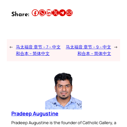
Share this article on Facebook
Share this article on WhatsApp
Share this article on LinkedIn
Share this article on X
Share this article on Telegram
Email this Article
Share:
←
马太福音 章节 – 7 – 中文
马太福音 章节 – 9 – 中文
→
和合本 – 简体中文
和合本 – 简体中文
Pradeep Augustine
Pradeep Augustine is the founder of Catholic Gallery, a