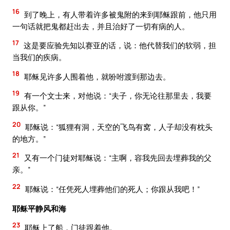
16
到了晚上，有人带着许多被鬼附的来到耶稣跟前，他只用
一句话就把鬼都赶出去，并且治好了一切有病的人。
17
这是要应验先知以赛亚的话，说：他代替我们的软弱，担
当我们的疾病。
18
耶稣见许多人围着他，就吩咐渡到那边去。
19
有一个文士来，对他说：“夫子，你无论往那里去，我要
跟从你。”
20
耶稣说：“狐狸有洞，天空的飞鸟有窝，人子却没有枕头
的地方。”
21
又有一个门徒对耶稣说：“主啊，容我先回去埋葬我的父
亲。”
22
耶稣说：“任凭死人埋葬他们的死人；你跟从我吧！”
耶稣平静风和海
23
耶稣上了船，门徒跟着他。