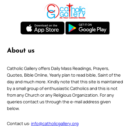
About us
Catholic Gallery offers Daily Mass Readings, Prayers,
Quotes, Bible Online, Yearly plan to read bible, Saint of the
day and much more. Kindly note that this site is maintained
by a small group of enthusiastic Catholics and this is not
from any Church or any Religious Organization. For any
queries contact us through the e-mail address given
below.
Contact us:
info@catholicgallery.org