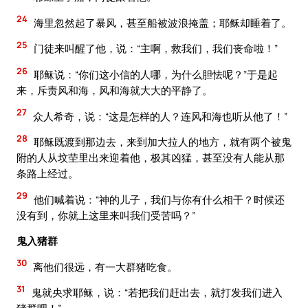
24
海里忽然起了暴风，甚至船被波浪掩盖；耶稣却睡着了。
25
门徒来叫醒了他，说：“主啊，救我们，我们丧命啦！”
26
耶稣说：“你们这小信的人哪，为什么胆怯呢？”于是起
来，斥责风和海，风和海就大大的平静了。
27
众人希奇，说：“这是怎样的人？连风和海也听从他了！”
28
耶稣既渡到那边去，来到加大拉人的地方，就有两个被鬼
附的人从坟茔里出来迎着他，极其凶猛，甚至没有人能从那
条路上经过。
29
他们喊着说：“神的儿子，我们与你有什么相干？时候还
没有到，你就上这里来叫我们受苦吗？”
鬼入猪群
30
离他们很远，有一大群猪吃食。
31
鬼就央求耶稣，说：“若把我们赶出去，就打发我们进入