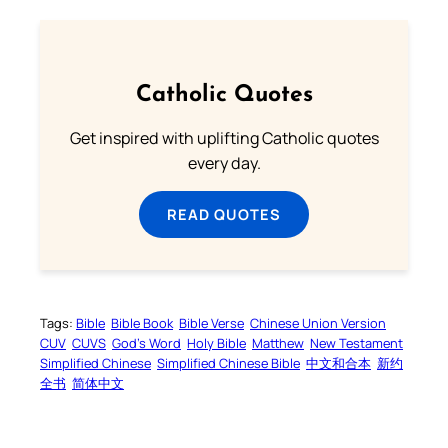
Catholic Quotes
Get inspired with uplifting Catholic quotes
every day.
READ QUOTES
Tags:
Bible
Bible Book
Bible Verse
Chinese Union Version
CUV
CUVS
God’s Word
Holy Bible
Matthew
New Testament
Simplified Chinese
Simplified Chinese Bible
中文和合本
新约
全书
简体中文