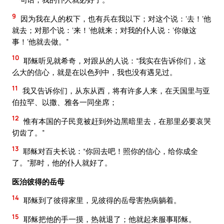
9
因为我在人的权下，也有兵在我以下；对这个说：‘去！’他
就去；对那个说：‘来！’他就来；对我的仆人说：‘你做这
事！’他就去做。”
10
耶稣听见就希奇，对跟从的人说：“我实在告诉你们，这
么大的信心，就是在以色列中，我也没有遇见过。
11
我又告诉你们，从东从西，将有许多人来，在天国里与亚
伯拉罕、以撒、雅各一同坐席；
12
惟有本国的子民竟被赶到外边黑暗里去，在那里必要哀哭
切齿了。”
13
耶稣对百夫长说：“你回去吧！照你的信心，给你成全
了。”那时，他的仆人就好了。
医治彼得的岳母
14
耶稣到了彼得家里，见彼得的岳母害热病躺着。
15
耶稣把他的手一摸，热就退了；他就起来服事耶稣。