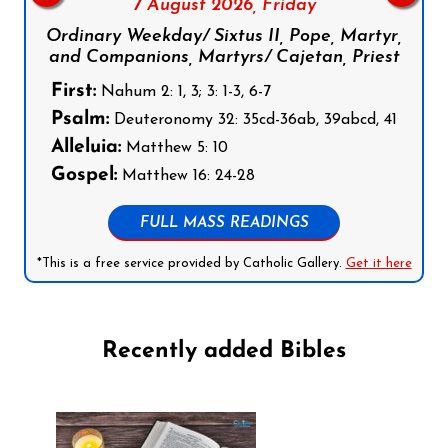
7 August 2026,
Friday
Ordinary Weekday/ Sixtus II, Pope, Martyr,
and Companions, Martyrs/ Cajetan, Priest
First:
Nahum 2: 1, 3; 3: 1-3, 6-7
Psalm:
Deuteronomy 32: 35cd-36ab, 39abcd, 41
Alleluia:
Matthew 5: 10
Gospel:
Matthew 16: 24-28
FULL MASS READINGS
*This is a free service provided by Catholic Gallery.
Get it here
Recently added Bibles