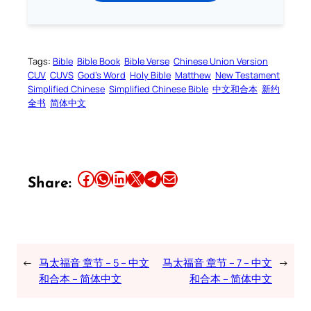
Tags:
Bible
Bible Book
Bible Verse
Chinese Union Version
CUV
CUVS
God’s Word
Holy Bible
Matthew
New Testament
Simplified Chinese
Simplified Chinese Bible
中文和合本
新约
全书
简体中文
Share this article on Facebook
Share this article on WhatsApp
Share this article on LinkedIn
Share this article on X
Share this article on Telegram
Email this Article
Share:
←
马太福音 章节 – 5 – 中文
马太福音 章节 – 7 – 中文
→
和合本 – 简体中文
和合本 – 简体中文