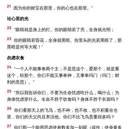
21
因为你的财宝在那里，你的心也在那里。”
论心里的光
22
“眼睛就是身上的灯。你的眼睛若了亮，全身就光明；
23
你的眼睛若昏花，全身就黑暗。你里头的光若黑暗了，那
黑暗是何等大呢！”
勿虑衣食
24
“一个人不能事奉两个主；不是恶这个，爱那个，就是重
这个，轻那个。你们不能又事奉神，又事奉玛门（玛门：财
利的意思）。”
25
“所以我告诉你们，不要为生命忧虑吃什么，喝什么；为
身体忧虑穿什么。生命不胜于饮食吗？身体不胜于衣裳吗？
26
你们看那天上的飞鸟，也不种，也不收，也不积蓄在仓
里，你们的天父尚且养活他。你们不比飞鸟贵重得多吗？
27
你们那一个能用思虑使寿数多加一刻呢（或作：使身量多