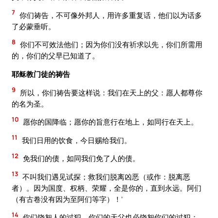
7
你们祷告，不可像外邦人，用许多重复话，他们以为话多
了必蒙垂听。
8
你们不可效法他们；因为你们没有祈求以先，你们所需用
的，你们的父早已知道了。
耶稣教门徒的祷告
9
所以，你们祷告要这样说：我们在天上的父：愿人都尊你
的名为圣。
10
愿你的国降临；愿你的旨意行在地上，如同行在天上。
11
我们日用的饮食，今日赐给我们。
12
免我们的债，如同我们免了人的债。
13
不叫我们遇见试探；救我们脱离凶恶（或作：脱离恶
者）。因为国度、权柄、荣耀，全是你的，直到永远。阿们
（有古卷没有因为至阿们等字）！’
14
你们饶恕人的过犯，你们的天父也必饶恕你们的过犯；