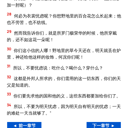
加一肘呢）？
28
何必为衣裳忧虑呢？你想野地里的百合花怎么长起来；他
也不劳苦，也不纺线。
29
然而我告诉你们，就是所罗门极荣华的时候，他所穿戴
的，还不如这花一朵呢！
30
你们这小信的人哪！野地里的草今天还在，明天就丢在炉
里，神还给他这样的妆饰，何况你们呢！
31
所以，不要忧虑说：吃什么？喝什么？穿什么？
32
这都是外邦人所求的，你们需用的这一切东西，你们的天
父是知道的。
33
你们要先求他的国和他的义，这些东西都要加给你们了。
34
所以，不要为明天忧虑，因为明天自有明天的忧虑；一天
的难处一天当就够了。”
◄ 前一章节
下一章节 ►