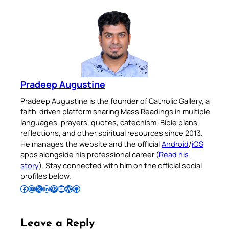
Pradeep Augustine
Pradeep Augustine is the founder of Catholic Gallery, a
faith-driven platform sharing Mass Readings in multiple
languages, prayers, quotes, catechism, Bible plans,
reflections, and other spiritual resources since 2013.
He manages the website and the official
Android
/
iOS
apps alongside his professional career (
Read his
story
). Stay connected with him on the official social
profiles below.
Follow Pradeep on Facebook
Follow Pradeep on Instagram
Follow Pradeep on X
Follow Pradeep on LinkedIn
Follow Pradeep on Pinterest
Subscribe to Pradeep’s Youtube Channel
Follow Pradeep on WordPress
Follow Pradeep on GitHub
Leave a Reply