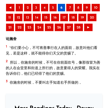
◄
1
2
3
4
5
6
7
8
9
10
11
12
13
14
15
16
17
18
19
20
21
22
23
24
25
26
27
28
►
论施舍
1
“你们要小心，不可将善事行在人的面前，故意叫他们看
见，若是这样，就不能得你们天父的赏赐了。
2
所以，你施舍的时候，不可在你前面吹号，像那假冒为善
的人在会堂里和街道上所行的，故意要得人的荣耀。我实在
告诉你们，他们已经得了他们的赏赐。
3
你施舍的时候，不要叫左手知道右手所做的，