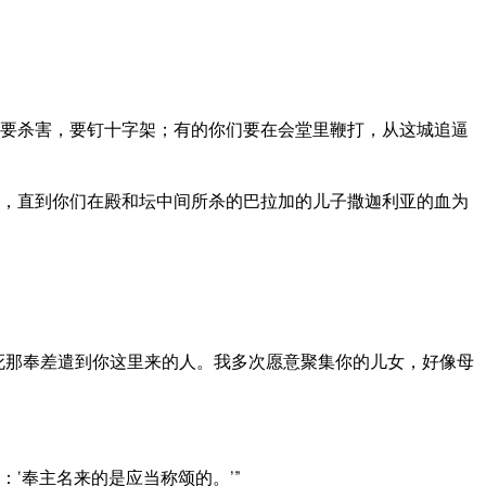
要杀害，要钉十字架；有的你们要在会堂里鞭打，从这城追逼
，直到你们在殿和坛中间所杀的巴拉加的儿子撒迦利亚的血为
死那奉差遣到你这里来的人。我多次愿意聚集你的儿女，好像母
‘奉主名来的是应当称颂的。’”