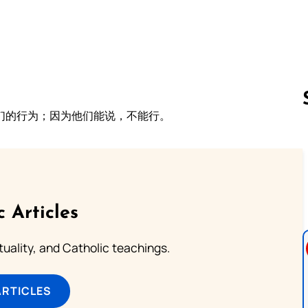
们的行为；因为他们能说，不能行。
Follow us 
c Articles
rituality, and Catholic teachings.
ARTICLES