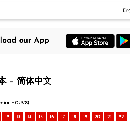
Eng
load our App
本 – 简体中文
rsion – CUVS)
12
13
14
15
16
17
18
19
20
21
22