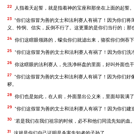
22
人指着天起誓，就是指着神的宝座和那坐在上面的起誓
23
“你们这假冒为善的文士和法利赛人有祸了！因为你们将
义、怜悯、信实，反倒不行了。这更重的是你们当行的；那
24
你们这瞎眼领路的，蠓虫你们就滤出来，骆驼你们倒吞
25
“你们这假冒为善的文士和法利赛人有祸了！因为你们洗
26
你这瞎眼的法利赛人，先洗净杯盘的里面，好叫外面也
27
“你们这假冒为善的文士和法利赛人有祸了！因为你们好
秽。
28
你们也是如此，在人前，外面显出公义来，里面却装满
29
“你们这假冒为善的文士和法利赛人有祸了！因为你们建
30
‘若是我们在我们祖宗的时候，必不和他们同流先知的血。
31
这就是你们自己证明是杀害先知者的子孙了。