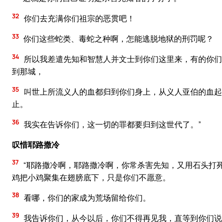
32
你们去充满你们祖宗的恶贯吧！
33
你们这些蛇类、毒蛇之种啊，怎能逃脱地狱的刑罚呢？
34
所以我差遣先知和智慧人并文士到你们这里来，有的你们
到那城，
35
叫世上所流义人的血都归到你们身上，从义人亚伯的血起
止。
36
我实在告诉你们，这一切的罪都要归到这世代了。”
叹惜耶路撒冷
37
“耶路撒冷啊，耶路撒冷啊，你常杀害先知，又用石头打
鸡把小鸡聚集在翅膀底下，只是你们不愿意。
38
看哪，你们的家成为荒场留给你们。
39
我告诉你们，从今以后，你们不得再见我，直等到你们说：