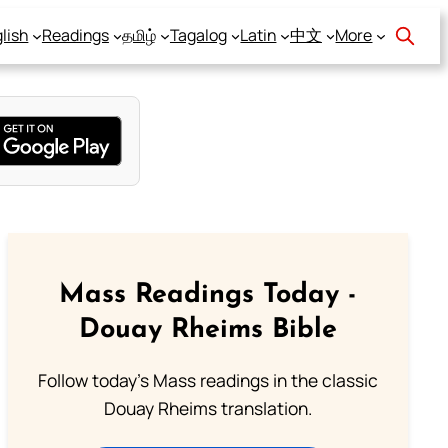
lish
Readings
தமிழ்
Tagalog
Latin
中文
More
Mass Readings Today -
Douay Rheims Bible
Follow today's Mass readings in the classic
Douay Rheims translation.