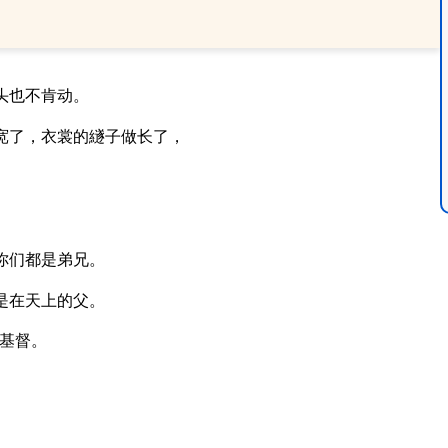
头也不肯动。
宽了，衣裳的繸子做长了，
。
你们都是弟兄。
是在天上的父。
基督。