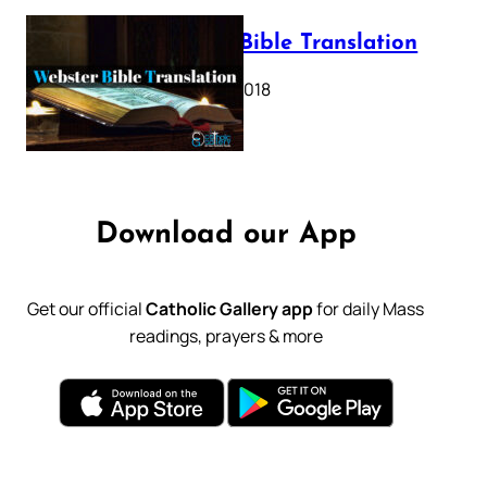
Webster Bible Translation
October 11, 2018
Download our App
Get our official
Catholic Gallery app
for daily Mass
readings, prayers & more