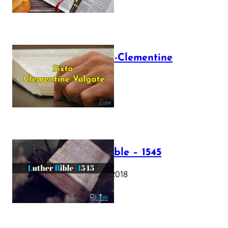
The Sixto-Clementine
Vulgate
July 12, 2025
Luther Bible – 1545
October 17, 2018