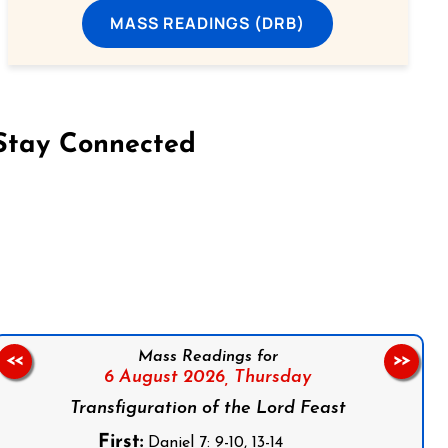
MASS READINGS (DRB)
Stay Connected
on Facebook
Follow us on Instagram
Follow us on X
Subscribe to our YouTube Channel
Follow us on WhatsApp
Mass Readings for
<<
>>
6 August 2026,
Thursday
Transfiguration of the Lord Feast
First:
Daniel 7: 9-10, 13-14