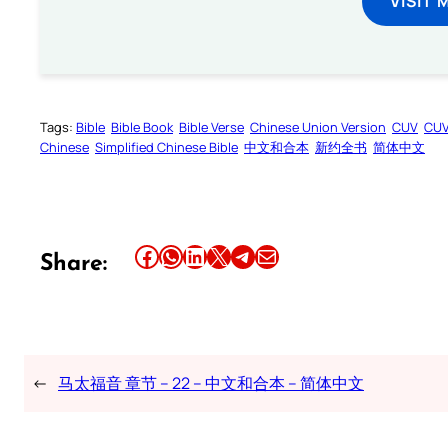
VISIT 
Tags:
Bible
Bible Book
Bible Verse
Chinese Union Version
CUV
CU
Chinese
Simplified Chinese Bible
中文和合本
新约全书
简体中文
Share this article on Facebook
Share this article on WhatsApp
Share this article on LinkedIn
Share this article on X
Share this article on Telegram
Email this Article
Share:
←
马太福音 章节 – 22 – 中文和合本 – 简体中文