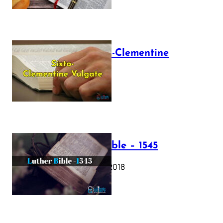
The Sixto-Clementine
Vulgate
July 12, 2025
Luther Bible – 1545
October 17, 2018