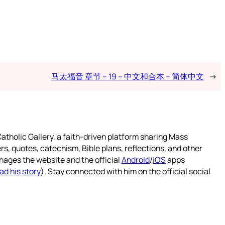
马太福音 章节 – 19 – 中文和合本 – 简体中文
→
atholic Gallery, a faith-driven platform sharing Mass
rs, quotes, catechism, Bible plans, reflections, and other
nages the website and the official
Android
/
iOS
apps
ad his story
). Stay connected with him on the official social