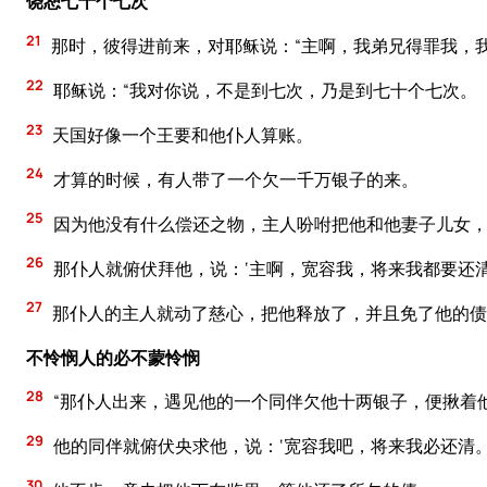
饶恕七十个七次
21
那时，彼得进前来，对耶稣说：“主啊，我弟兄得罪我，
22
耶稣说：“我对你说，不是到七次，乃是到七十个七次。
23
天国好像一个王要和他仆人算账。
24
才算的时候，有人带了一个欠一千万银子的来。
25
因为他没有什么偿还之物，主人吩咐把他和他妻子儿女
26
那仆人就俯伏拜他，说：‘主啊，宽容我，将来我都要还清
27
那仆人的主人就动了慈心，把他释放了，并且免了他的债
不怜悯人的必不蒙怜悯
28
“那仆人出来，遇见他的一个同伴欠他十两银子，便揪着他
29
他的同伴就俯伏央求他，说：‘宽容我吧，将来我必还清。
30