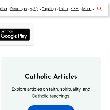
lish
Readings
தமிழ்
Tagalog
Latin
中文
More
Catholic Articles
Explore articles on faith, spirituality, and
Catholic teachings.