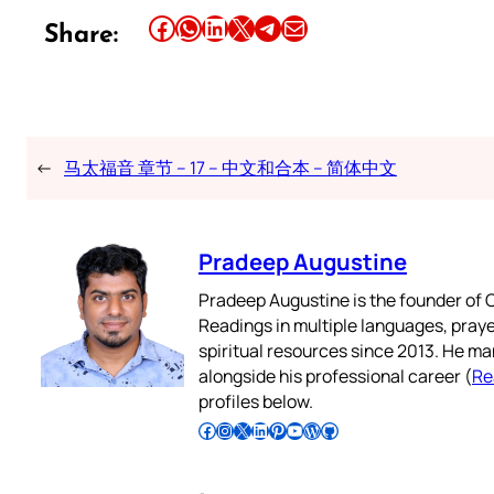
Share this article on Facebook
Share this article on WhatsApp
Share this article on LinkedIn
Share this article on X
Share this article on Telegram
Email this Article
Share:
←
马太福音 章节 – 17 – 中文和合本 – 简体中文
Pradeep Augustine
Pradeep Augustine is the founder of C
Readings in multiple languages, praye
spiritual resources since 2013. He ma
alongside his professional career (
Re
profiles below.
Follow Pradeep on Facebook
Follow Pradeep on Instagram
Follow Pradeep on X
Follow Pradeep on LinkedIn
Follow Pradeep on Pinterest
Subscribe to Pradeep’s Youtube Channel
Follow Pradeep on WordPress
Follow Pradeep on GitHub