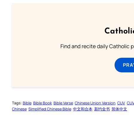
Catholi
Find and recite daily Catholic pr
PRA
Tags:
Bible
Bible Book
Bible Verse
Chinese Union Version
CUV
CU
Chinese
Simplified Chinese Bible
中文和合本
新约全书
简体中文