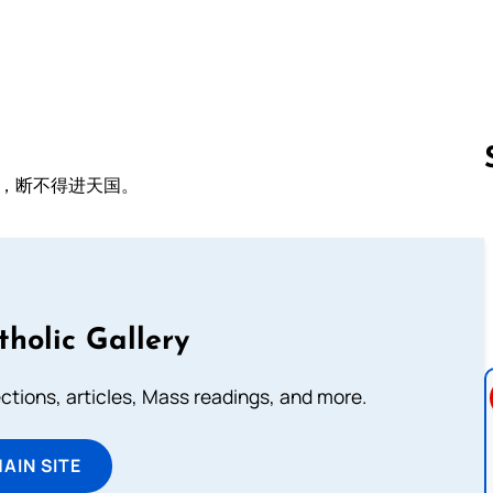
，断不得进天国。
Follow us 
tholic Gallery
lections, articles, Mass readings, and more.
MAIN SITE