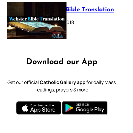
Webster Bible Translation
October 11, 2018
Download our App
Get our official
Catholic Gallery app
for daily Mass
readings, prayers & more