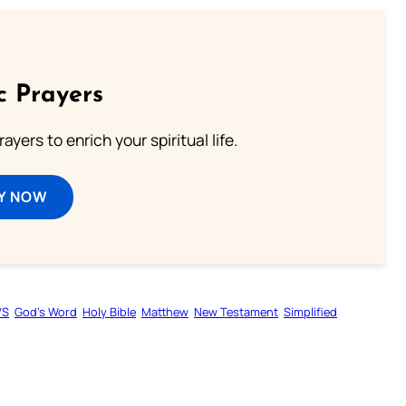
c Prayers
ayers to enrich your spiritual life.
Y NOW
VS
God’s Word
Holy Bible
Matthew
New Testament
Simplified