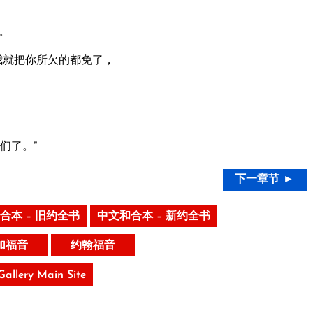
。
我就把你所欠的都免了，
们了。”
下一章节 ►
合本 – 旧约全书
中文和合本 – 新约全书
加福音
约翰福音
 Gallery Main Site