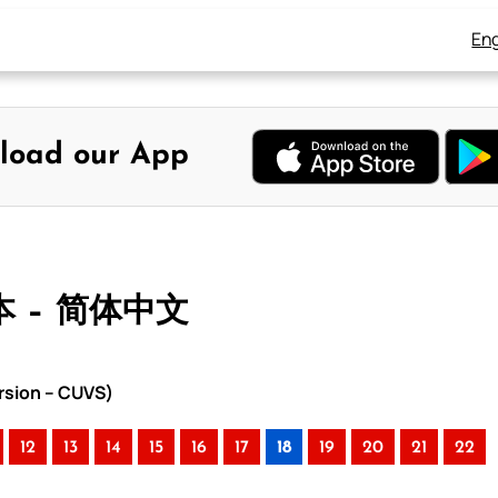
Eng
load our App
本 – 简体中文
rsion – CUVS)
12
13
14
15
16
17
18
19
20
21
22