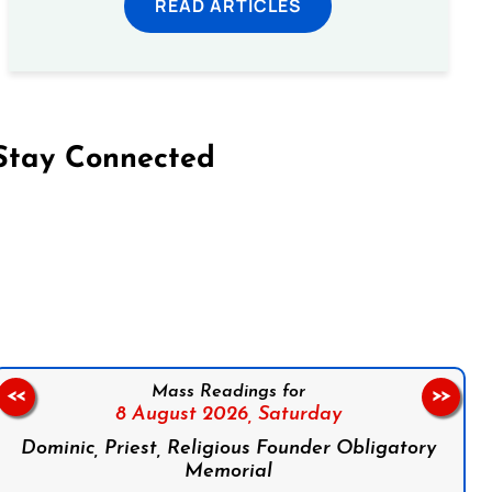
READ ARTICLES
Stay Connected
on Facebook
Follow us on Instagram
Follow us on X
Subscribe to our YouTube Channel
Follow us on WhatsApp
Mass Readings for
<<
>>
8 August 2026,
Saturday
Dominic, Priest, Religious Founder Obligatory
Memorial