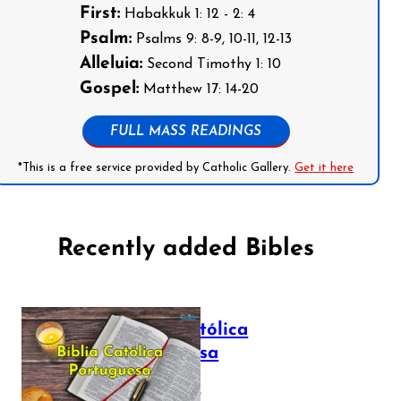
First:
Habakkuk 1: 12 - 2: 4
Psalm:
Psalms 9: 8-9, 10-11, 12-13
Alleluia:
Second Timothy 1: 10
Gospel:
Matthew 17: 14-20
FULL MASS READINGS
*This is a free service provided by Catholic Gallery.
Get it here
Recently added Bibles
Bíblia Católica
Portuguesa
July 16, 2025