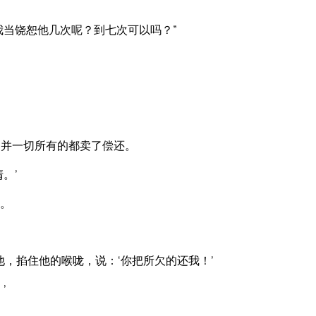
我当饶恕他几次呢？到七次可以吗？”
，并一切所有的都卖了偿还。
。’
。
，掐住他的喉咙，说：‘你把所欠的还我！’
’