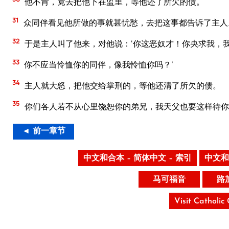
他不肯，竟去把他下在监里，等他还了所欠的债。
31
众同伴看见他所做的事就甚忧愁，去把这事都告诉了主人
32
于是主人叫了他来，对他说：‘你这恶奴才！你央求我，
33
你不应当怜恤你的同伴，像我怜恤你吗？’
34
主人就大怒，把他交给掌刑的，等他还清了所欠的债。
35
你们各人若不从心里饶恕你的弟兄，我天父也要这样待你
◄ 前一章节
中文和合本 – 简体中文 – 索引
中文和
马可福音
路
Visit Catholic