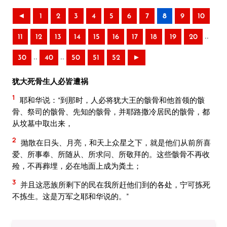
◄
1
2
3
4
5
6
7
8
9
10
..
11
12
13
14
15
16
17
18
19
20
..
..
30
40
50
51
52
►
犹大死骨生人必皆遭祸
1
耶和华说：“到那时，人必将犹大王的骸骨和他首领的骸
骨、祭司的骸骨、先知的骸骨，并耶路撒冷居民的骸骨，都
从坟墓中取出来，
2
抛散在日头、月亮，和天上众星之下，就是他们从前所喜
爱、所事奉、所随从、所求问、所敬拜的。这些骸骨不再收
殓，不再葬埋，必在地面上成为粪土；
3
并且这恶族所剩下的民在我所赶他们到的各处，宁可拣死
不拣生。这是万军之耶和华说的。”