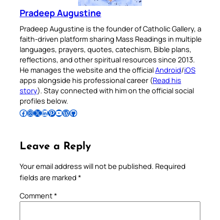
Pradeep Augustine
Pradeep Augustine is the founder of Catholic Gallery, a
faith-driven platform sharing Mass Readings in multiple
languages, prayers, quotes, catechism, Bible plans,
reflections, and other spiritual resources since 2013.
He manages the website and the official
Android
/
iOS
apps alongside his professional career (
Read his
story
). Stay connected with him on the official social
profiles below.
Follow Pradeep on Facebook
Follow Pradeep on Instagram
Follow Pradeep on X
Follow Pradeep on LinkedIn
Follow Pradeep on Pinterest
Subscribe to Pradeep’s Youtube Channel
Follow Pradeep on WordPress
Follow Pradeep on GitHub
Leave a Reply
Your email address will not be published.
Required
fields are marked
*
Comment
*