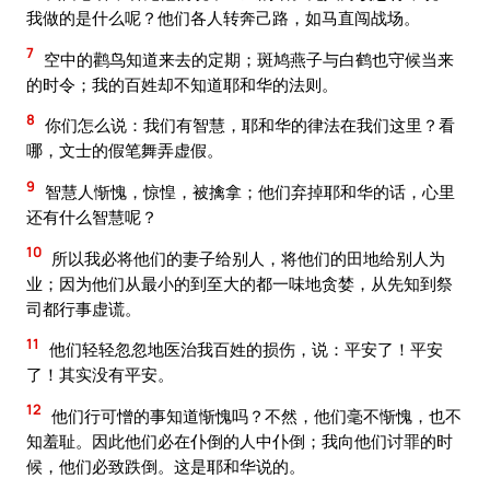
我做的是什么呢？他们各人转奔己路，如马直闯战场。
7
空中的鹳鸟知道来去的定期；斑鸠燕子与白鹤也守候当来
的时令；我的百姓却不知道耶和华的法则。
8
你们怎么说：我们有智慧，耶和华的律法在我们这里？看
哪，文士的假笔舞弄虚假。
9
智慧人惭愧，惊惶，被擒拿；他们弃掉耶和华的话，心里
还有什么智慧呢？
10
所以我必将他们的妻子给别人，将他们的田地给别人为
业；因为他们从最小的到至大的都一味地贪婪，从先知到祭
司都行事虚谎。
11
他们轻轻忽忽地医治我百姓的损伤，说：平安了！平安
了！其实没有平安。
12
他们行可憎的事知道惭愧吗？不然，他们毫不惭愧，也不
知羞耻。因此他们必在仆倒的人中仆倒；我向他们讨罪的时
候，他们必致跌倒。这是耶和华说的。