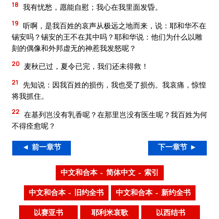
18
我有忧愁，愿能自慰；我心在我里面发昏。
19
听啊，是我百姓的哀声从极远之地而来，说：耶和华不在
锡安吗？锡安的王不在其中吗？耶和华说：他们为什么以雕
刻的偶像和外邦虚无的神惹我发怒呢？
20
麦秋已过，夏令已完，我们还未得救！
21
先知说：因我百姓的损伤，我也受了损伤。我哀痛，惊惶
将我抓住。
22
在基列岂没有乳香呢？在那里岂没有医生呢？我百姓为何
不得痊愈呢？
◄ 前一章节
下一章节 ►
中文和合本 – 简体中文 – 索引
中文和合本 – 旧约全书
中文和合本 – 新约全书
以赛亚书
耶利米哀歌
以西结书