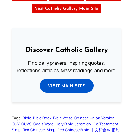
Visit Catholic Gallery Main Site
Discover Catholic Gallery
Find daily prayers, inspiring quotes,
reflections, articles, Mass readings, and more.
VISIT MAIN SITE
Tags:
Bible
Bible Book
Bible Verse
Chinese Union Version
CUV
CUVS
God’s Word
Holy Bible
Jeremiah
Old Testament
Simplified Chinese
Simplified Chinese Bible
中文和合本
旧约