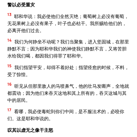
警以必受重灾
13
耶和华说：我必使他们全然灭绝；葡萄树上必没有葡萄，
无花果树上必没有果子，叶子也必枯干。我所赐给他们的，
必离开他们过去。
14
我们为何静坐不动呢？我们当聚集，进入坚固城，在那里
静默不言；因为耶和华我们的神使我们静默不言，又将苦胆
水给我们喝，都因我们得罪了耶和华。
15
我们指望平安，却得不着好处；指望痊愈的时候，不料，
受了惊惶。
16
听见从但那里敌人的马喷鼻气，他的壮马发嘶声，全地就
都震动；因为他们来吞灭这地和其上所有的，吞灭这城与其
中的居民。
17
看哪，我必使毒蛇到你们中间，是不服法术的，必咬你
们。这是耶和华说的。
叹其以虚无之像干主怒