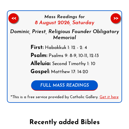
Mass Readings for
<<
>>
8 August 2026,
Saturday
Dominic, Priest, Religious Founder Obligatory
Memorial
First:
Habakkuk 1: 12 - 2: 4
Psalm:
Psalms 9: 8-9, 10-11, 12-13
Alleluia:
Second Timothy 1: 10
Gospel:
Matthew 17: 14-20
FULL MASS READINGS
*This is a free service provided by Catholic Gallery.
Get it here
Recently added Bibles