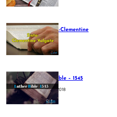
The Sixto-Clementine
Vulgate
July 12, 2025
Luther Bible – 1545
October 17, 2018