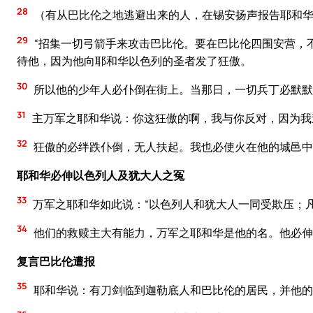
28
（有从巴比伦之地逃避出来的人，在锡安扬声报告耶和华
29
“招集一切弓箭手来攻击巴比伦。要在巴比伦四围安营，
待他，因为他向耶和华以色列的圣者发了狂傲。
30
所以他的少年人必仆倒在街上。当那日，一切兵丁必默默
31
主万军之耶和华说：你这狂傲的啊，我与你反对，因为我
32
狂傲的必绊跌仆倒，无人扶起。我也必使火在他的城邑中
耶和华必伸以色列人及犹大人之冤
33
万军之耶和华如此说：“以色列人和犹大人一同受欺压；
34
他们的救赎主大有能力，万军之耶和华是他的名。他必伸
复言巴比伦遭报
35
耶和华说：有刀剑临到迦勒底人和巴比伦的居民，并他的