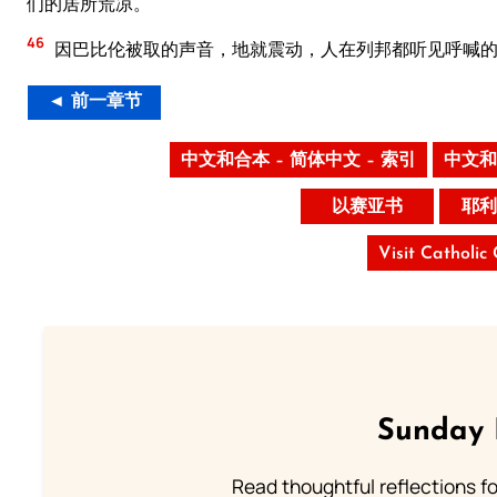
们的居所荒凉。
46
因巴比伦被取的声音，地就震动，人在列邦都听见呼喊的
◄ 前一章节
中文和合本 – 简体中文 – 索引
中文和
以赛亚书
耶利
Visit Catholic
Sunday 
Read thoughtful reflections f