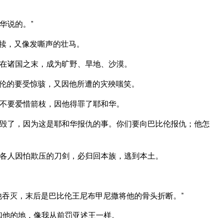
华说的。”
犊，又像发嘶声的壮马。
在诸国之末，成为旷野、旱地、沙漠。
伦的要受惊骇，又因他所遭的灾殃嗤笑。
不要爱惜箭枝，因他得罪了耶和华。
毁了，因为这是耶和华报仇的事。你们要向巴比伦报仇；他怎
各人因怕欺压的刀剑，必归回本族，逃到本土。
他吞灭，末后是巴比伦王尼布甲尼撒将他的骨头折断。”
和他的地，像我从前罚亚述王一样。