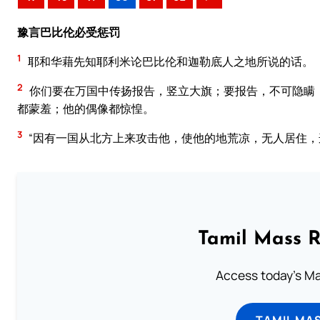
豫言巴比伦必受惩罚
1
耶和华藉先知耶利米论巴比伦和迦勒底人之地所说的话。
2
你们要在万国中传扬报告，竖立大旗；要报告，不可隐瞒
都蒙羞；他的偶像都惊惶。
3
“因有一国从北方上来攻击他，使他的地荒凉，无人居住，
Tamil Mass 
Access today's Mas
TAMIL MA