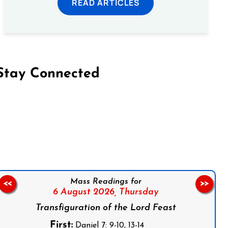
READ ARTICLES
Stay Connected
on Facebook
Follow us on Instagram
Follow us on X
Subscribe to our YouTube Channel
Follow us on WhatsApp
Mass Readings for
<<
>>
6 August 2026,
Thursday
Transfiguration of the Lord Feast
First:
Daniel 7: 9-10, 13-14