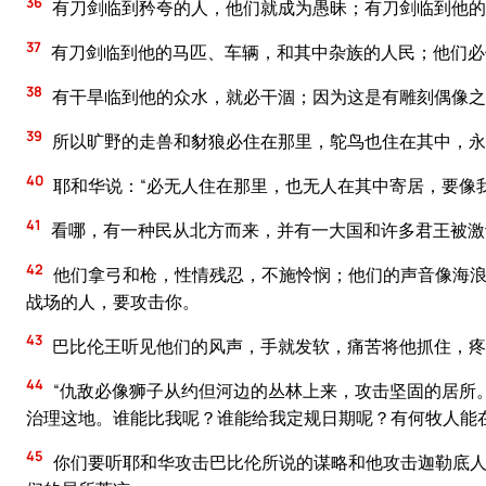
36
有刀剑临到矜夸的人，他们就成为愚昧；有刀剑临到他的
37
有刀剑临到他的马匹、车辆，和其中杂族的人民；他们必
38
有干旱临到他的众水，就必干涸；因为这是有雕刻偶像之
39
所以旷野的走兽和豺狼必住在那里，鸵鸟也住在其中，永
40
耶和华说：“必无人住在那里，也无人在其中寄居，要像
41
看哪，有一种民从北方而来，并有一大国和许多君王被激
42
他们拿弓和枪，性情残忍，不施怜悯；他们的声音像海浪
战场的人，要攻击你。
43
巴比伦王听见他们的风声，手就发软，痛苦将他抓住，疼
44
“仇敌必像狮子从约但河边的丛林上来，攻击坚固的居所
治理这地。谁能比我呢？谁能给我定规日期呢？有何牧人能
45
你们要听耶和华攻击巴比伦所说的谋略和他攻击迦勒底人