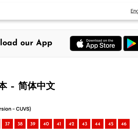
Eng
load our App
合本 – 简体中文
rsion – CUVS)
37
38
39
40
41
42
43
44
45
46