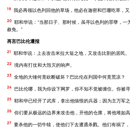
19
我必再领以色列回他的草场，他必在迦密和巴珊吃草，又
20
耶和华说：“当那日子、那时候，虽寻以色列的罪孽，一
赦免。”
再言巴比伦遭报
21
耶和华说：上去攻击米拉大翁之地，又攻击比割的居民。
22
境内有打仗和大毁灭的响声。
23
全地的大锤何竟砍断破坏？巴比伦在列国中何竟荒凉？
24
巴比伦哪，我为你设下网罗，你不知不觉被缠住。你被寻
25
耶和华已经开了武库，拿出他恼恨的兵器；因为主万军之
26
你们要从极远的边界来攻击他，开他的仓廪，将他堆如
27
要杀他的一切牛犊，使他们下去遭遇杀戮。他们有祸了，