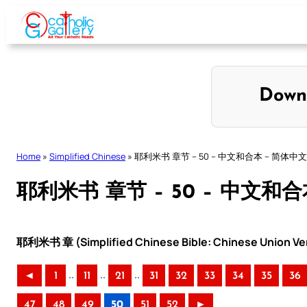
Skip
to
content
Down
Home
»
Simplified Chinese
»
耶利米书 章节 – 50 – 中文和合本 – 简体中文
耶利米书 章节 – 50 – 中文和
耶利米书 章 (Simplified Chinese Bible: Chinese Union Ve
..
..
..
◄
1
11
21
31
32
33
34
35
36
47
48
49
50
51
52
►