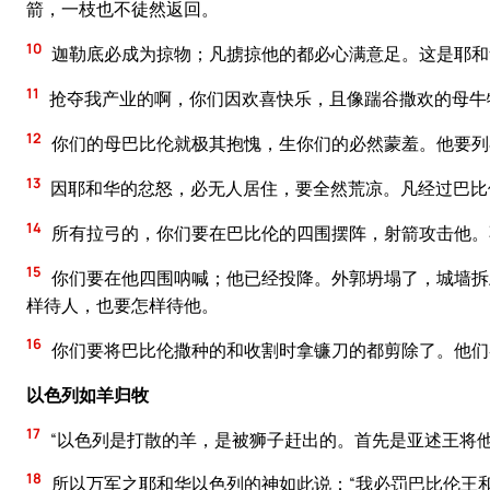
箭，一枝也不徒然返回。
10
迦勒底必成为掠物；凡掳掠他的都必心满意足。这是耶和
11
抢夺我产业的啊，你们因欢喜快乐，且像踹谷撒欢的母牛
12
你们的母巴比伦就极其抱愧，生你们的必然蒙羞。他要列
13
因耶和华的忿怒，必无人居住，要全然荒凉。凡经过巴比
14
所有拉弓的，你们要在巴比伦的四围摆阵，射箭攻击他。
15
你们要在他四围呐喊；他已经投降。外郭坍塌了，城墙拆
样待人，也要怎样待他。
16
你们要将巴比伦撒种的和收割时拿镰刀的都剪除了。他们
以色列如羊归牧
17
“以色列是打散的羊，是被狮子赶出的。首先是亚述王将
18
所以万军之耶和华以色列的神如此说：“我必罚巴比伦王