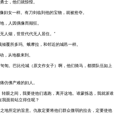
勇士，他们就惊惶。
像妇女一样。有刀剑临到他的宝物，就被抢夺。
地，人因偶像而颠狂。
无人烟，世世代代无人居住。”
我倾覆所多玛、蛾摩拉，和邻近的城邑一样。
动，从地极来到。
匉訇。巴比伦城（原文作女子）啊，他们骑马，都摆队伍如上
痛仿佛产难的妇人。
。转眼之间，我要使他们逃跑，离开这地。谁蒙拣选，我就派谁
在我面前站立得住呢？
之地所定的旨意。仇敌定要将他们群众微弱的拉去，定要使他