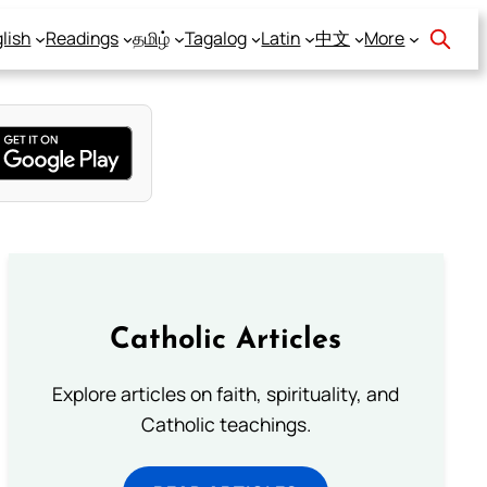
lish
Readings
தமிழ்
Tagalog
Latin
中文
More
Catholic Articles
Explore articles on faith, spirituality, and
Catholic teachings.