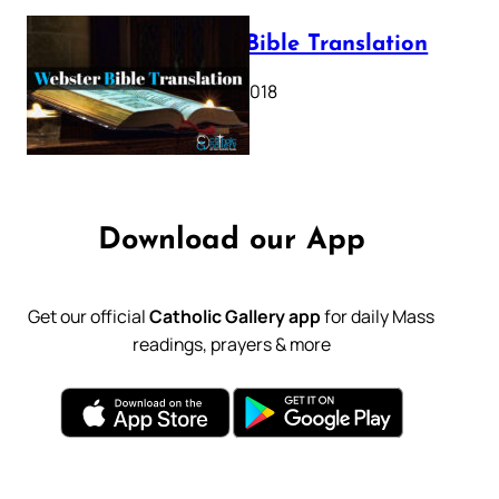
Webster Bible Translation
October 11, 2018
Download our App
Get our official
Catholic Gallery app
for daily Mass
readings, prayers & more