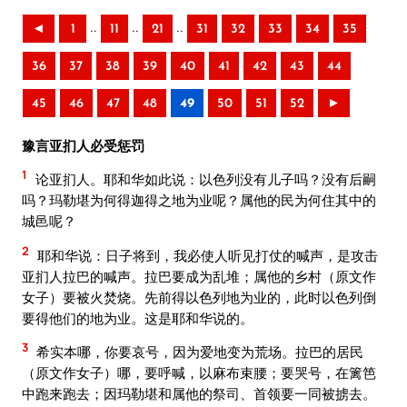
..
..
..
◄
1
11
21
31
32
33
34
35
36
37
38
39
40
41
42
43
44
45
46
47
48
49
50
51
52
►
豫言亚扪人必受惩罚
1
论亚扪人。耶和华如此说：以色列没有儿子吗？没有后嗣
吗？玛勒堪为何得迦得之地为业呢？属他的民为何住其中的
城邑呢？
2
耶和华说：日子将到，我必使人听见打仗的喊声，是攻击
亚扪人拉巴的喊声。拉巴要成为乱堆；属他的乡村（原文作
女子）要被火焚烧。先前得以色列地为业的，此时以色列倒
要得他们的地为业。这是耶和华说的。
3
希实本哪，你要哀号，因为爱地变为荒场。拉巴的居民
（原文作女子）哪，要呼喊，以麻布束腰；要哭号，在篱笆
中跑来跑去；因玛勒堪和属他的祭司、首领要一同被掳去。