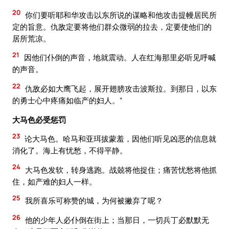
20
你们要听耶和华攻击以东所说的谋略和他攻击提幔居民所
定的旨意。仇敌定要将他们群众微弱的拉去，定要使他们的
居所荒凉。
21
因他们仆倒的声音，地就震动。人在红海那里必听见呼喊
的声音。
22
仇敌必如大鹰飞起，展开翅膀攻击波斯拉。到那日，以东
的勇士心中疼痛如临产的妇人。”
大马色必受惩罚
23
论大马色。哈马和亚珥拔蒙羞，因他们听见凶恶的信息就
消化了。海上有忧愁，不得平静。
24
大马色发软，转身逃跑。战兢将他捉住；痛苦忧愁将他抓
住，如产难的妇人一样。
25
我所喜乐可称赞的城，为何被撇弃了呢？
26
他的少年人必仆倒在街上；当那日，一切兵丁必默默无