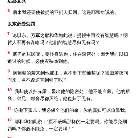
后必复兴
6
后来我还要使被掳的亚扪人归回。这是耶和华说的。
以东必受惩罚
7
论以东。万军之耶和华如此说：提幔中再没有智慧吗？明
哲人不再有谋略吗？他们的智慧尽归无有吗？
8
底但的居民哪，要转身逃跑，住在深密处；因为我向以扫
追讨的时候，必使灾殃临到他。
9
摘葡萄的若来到他那里，岂不剩下些葡萄呢？盗贼若夜间
而来，岂不毁坏直到够了呢？
10
我却使以扫赤露，显出他的隐密处；他不能自藏。他的后
裔、弟兄、邻舍尽都灭绝；他也归于无有。
11
你撇下孤儿，我必保全他们的命；你的寡妇可以倚靠我。
12
耶和华如此说：“原不该喝那杯的一定要喝。你能尽免刑
罚吗？你必不能免，一定要喝！”