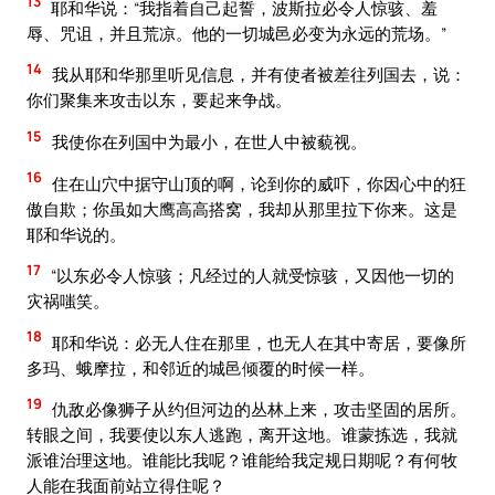
13
耶和华说：“我指着自己起誓，波斯拉必令人惊骇、羞
辱、咒诅，并且荒凉。他的一切城邑必变为永远的荒场。”
14
我从耶和华那里听见信息，并有使者被差往列国去，说：
你们聚集来攻击以东，要起来争战。
15
我使你在列国中为最小，在世人中被藐视。
16
住在山穴中据守山顶的啊，论到你的威吓，你因心中的狂
傲自欺；你虽如大鹰高高搭窝，我却从那里拉下你来。这是
耶和华说的。
17
“以东必令人惊骇；凡经过的人就受惊骇，又因他一切的
灾祸嗤笑。
18
耶和华说：必无人住在那里，也无人在其中寄居，要像所
多玛、蛾摩拉，和邻近的城邑倾覆的时候一样。
19
仇敌必像狮子从约但河边的丛林上来，攻击坚固的居所。
转眼之间，我要使以东人逃跑，离开这地。谁蒙拣选，我就
派谁治理这地。谁能比我呢？谁能给我定规日期呢？有何牧
人能在我面前站立得住呢？