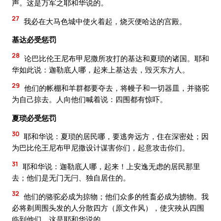
声。这是万军之耶和华说的。
27
我必在大马色城中使火着起，烧灭便哈达的宫殿。
基达必受惩罚
28
论巴比伦王尼布甲尼撒所攻打的基达和夏琐的诸国。耶和
华如此说：迦勒底人哪，起来上基达去，毁灭东方人。
29
他们的帐棚和羊群都要夺去，将幔子和一切器皿，并骆驼
为自己掠去。人向他们喊着说：四围都有惊吓。
夏琐必受惩罚
30
耶和华说：夏琐的居民哪，要逃奔远方，住在深密处；因
为巴比伦王尼布甲尼撒设计谋害你们，起意攻击你们。
31
耶和华说：迦勒底人哪，起来！上安逸无虑的居民那里
去；他们是无门无闩、独自居住的。
32
他们的骆驼必成为掠物；他们众多的牲畜必成为掳物。我
必将剃周围头发的人分散四方（原文作风），使灾殃从四围
临到他们。这是耶和华说的。