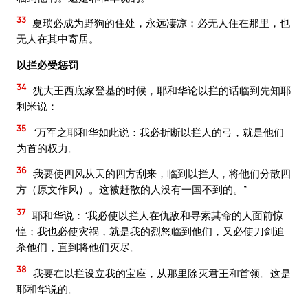
33
夏琐必成为野狗的住处，永远凄凉；必无人住在那里，也
无人在其中寄居。
以拦必受惩罚
34
犹大王西底家登基的时候，耶和华论以拦的话临到先知耶
利米说：
35
“万军之耶和华如此说：我必折断以拦人的弓，就是他们
为首的权力。
36
我要使四风从天的四方刮来，临到以拦人，将他们分散四
方（原文作风）。这被赶散的人没有一国不到的。”
37
耶和华说：“我必使以拦人在仇敌和寻索其命的人面前惊
惶；我也必使灾祸，就是我的烈怒临到他们，又必使刀剑追
杀他们，直到将他们灭尽。
38
我要在以拦设立我的宝座，从那里除灭君王和首领。这是
耶和华说的。