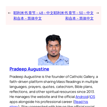
←
耶利米书 章节 – 48 – 中文
耶利米书 章节 – 50 – 中文
→
和合本 – 简体中文
和合本 – 简体中文
Pradeep Augustine
Pradeep Augustine is the founder of Catholic Gallery, a
faith-driven platform sharing Mass Readings in multiple
languages, prayers, quotes, catechism, Bible plans,
reflections, and other spiritual resources since 2013.
He manages the website and the official
Android
/
iOS
apps alongside his professional career (
Read his
story
). Stay connected with him on the official social