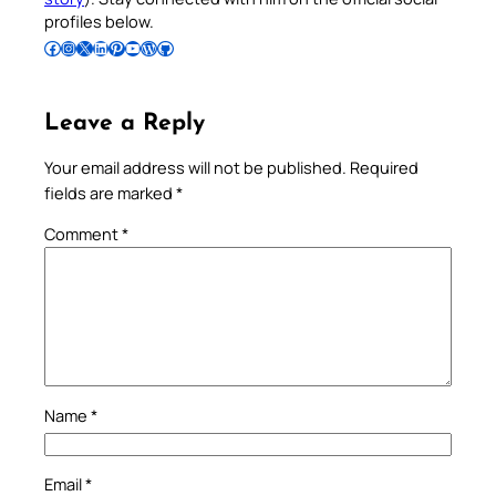
profiles below.
Follow Pradeep on Facebook
Follow Pradeep on Instagram
Follow Pradeep on X
Follow Pradeep on LinkedIn
Follow Pradeep on Pinterest
Subscribe to Pradeep’s Youtube Channel
Follow Pradeep on WordPress
Follow Pradeep on GitHub
Leave a Reply
Your email address will not be published.
Required
fields are marked
*
Comment
*
Name
*
Email
*