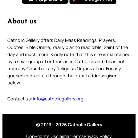
About us
Catholic Gallery offers Daily Mass Readings, Prayers,
Quotes, Bible Online, Yearly plan to read bible, Saint of the
day and much more. Kindly note that this site is maintained
by a small group of enthusiastic Catholics and this is not
from any Church or any Religious Organization. For any
queries contact us through the e-mail address given
below.
Contact us:
info@catholicgallery.org
© 2013 – 2026 Catholic Gallery
Copyrights
Disclaimer
Terms
Privacy Policy