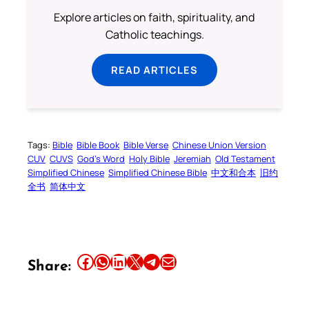
Explore articles on faith, spirituality, and
Catholic teachings.
READ ARTICLES
Tags:
Bible
Bible Book
Bible Verse
Chinese Union Version
CUV
CUVS
God’s Word
Holy Bible
Jeremiah
Old Testament
Simplified Chinese
Simplified Chinese Bible
中文和合本
旧约
全书
简体中文
Share this article on Facebook
Share this article on WhatsApp
Share this article on LinkedIn
Share this article on X
Share this article on Telegram
Email this Article
Share: