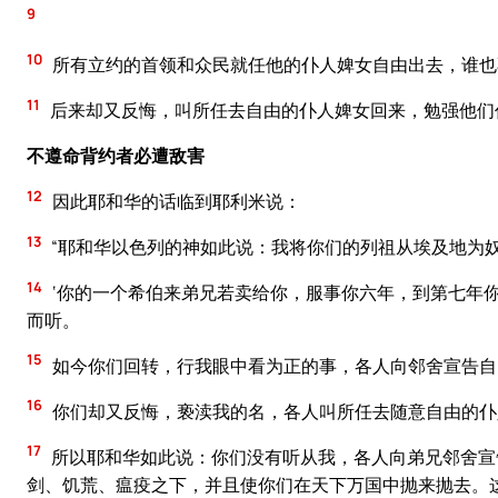
9
10
所有立约的首领和众民就任他的仆人婢女自由出去，谁也
11
后来却又反悔，叫所任去自由的仆人婢女回来，勉强他们
不遵命背约者必遭敌害
12
因此耶和华的话临到耶利米说：
13
“耶和华以色列的神如此说：我将你们的列祖从埃及地为
14
‘你的一个希伯来弟兄若卖给你，服事你六年，到第七年
而听。
15
如今你们回转，行我眼中看为正的事，各人向邻舍宣告自
16
你们却又反悔，亵渎我的名，各人叫所任去随意自由的仆
17
所以耶和华如此说：你们没有听从我，各人向弟兄邻舍宣
剑、饥荒、瘟疫之下，并且使你们在天下万国中抛来抛去。