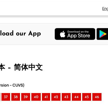
Eng
load our App
本 – 简体中文
rsion – CUVS)
37
38
39
40
41
42
43
44
45
46