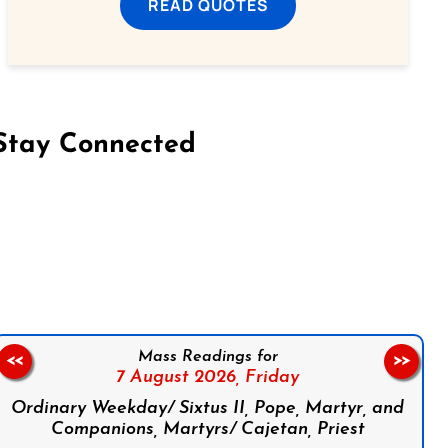
READ QUOTES
Stay Connected
on Facebook
Follow us on Instagram
Follow us on X
Subscribe to our YouTube Channel
Follow us on WhatsApp
Mass Readings for
<<
>>
7 August 2026,
Friday
Ordinary Weekday/ Sixtus II, Pope, Martyr, and
Companions, Martyrs/ Cajetan, Priest