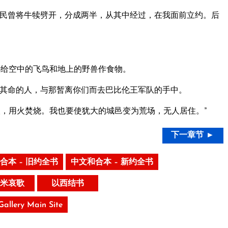
民曾将牛犊劈开，分成两半，从其中经过，在我面前立约。后
给空中的飞鸟和地上的野兽作食物。
其命的人，与那暂离你们而去巴比伦王军队的手中。
，用火焚烧。我也要使犹大的城邑变为荒场，无人居住。”
下一章节 ►
合本 – 旧约全书
中文和合本 – 新约全书
米哀歌
以西结书
 Gallery Main Site