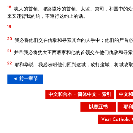
18
犹大的首领、耶路撒冷的首领、太监、祭司，和国中的众
来又违背我的约，不遵行这约上的话。
19
20
我必将他们交在仇敌和寻索其命的人手中；他们的尸首必
21
并且我必将犹大王西底家和他的首领交在他们仇敌和寻索
22
耶和华说：我必吩咐他们回到这城，攻打这城，将城攻取
◄ 前一章节
中文和合本 – 简体中文 – 索引
中文和
以赛亚书
耶利
Visit Catholic