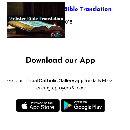
Webster Bible Translation
October 11, 2018
Download our App
Get our official
Catholic Gallery app
for daily Mass
readings, prayers & more