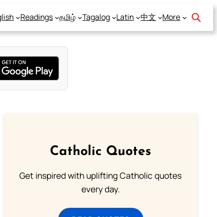
lish
Readings
தமிழ்
Tagalog
Latin
中文
More
Catholic Quotes
Get inspired with uplifting Catholic quotes
every day.