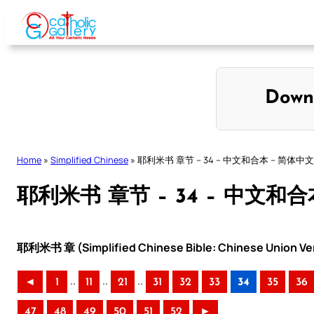
Skip
to
content
Down
Home
»
Simplified Chinese
»
耶利米书 章节 – 34 – 中文和合本 – 简体中文
耶利米书 章节 – 34 – 中文和合
耶利米书 章 (Simplified Chinese Bible: Chinese Union Ve
..
..
..
◄
1
11
21
31
32
33
34
35
36
47
48
49
50
51
52
►