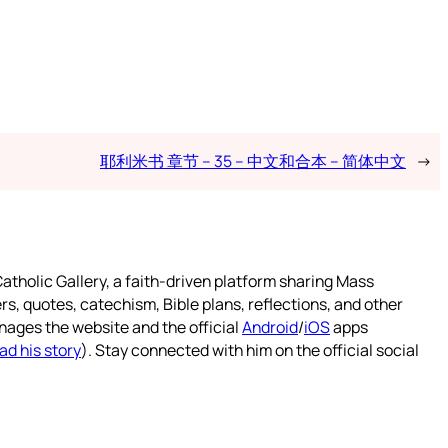
耶利米书 章节 – 35 – 中文和合本 – 简体中文
→
atholic Gallery, a faith-driven platform sharing Mass
rs, quotes, catechism, Bible plans, reflections, and other
nages the website and the official
Android
/
iOS
apps
ad his story
). Stay connected with him on the official social