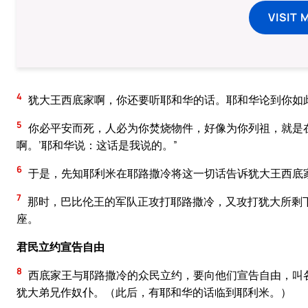
VISIT 
4
犹大王西底家啊，你还要听耶和华的话。耶和华论到你如
5
你必平安而死，人必为你焚烧物件，好像为你列祖，就是
啊。’耶和华说：这话是我说的。”
6
于是，先知耶利米在耶路撒冷将这一切话告诉犹大王西底
7
那时，巴比伦王的军队正攻打耶路撒冷，又攻打犹大所剩
座。
君民立约宣告自由
8
西底家王与耶路撒冷的众民立约，要向他们宣告自由，叫
犹大弟兄作奴仆。（此后，有耶和华的话临到耶利米。）