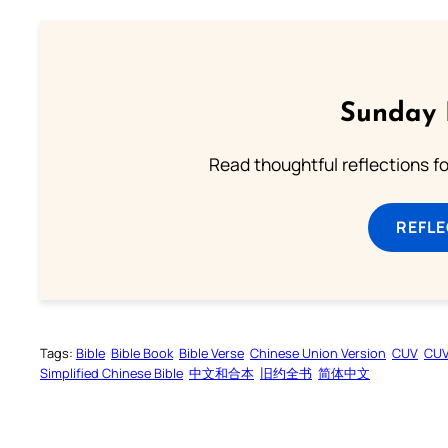
Sunday 
Read thoughtful reflections f
REFL
Tags:
Bible
Bible Book
Bible Verse
Chinese Union Version
CUV
CU
Simplified Chinese Bible
中文和合本
旧约全书
简体中文