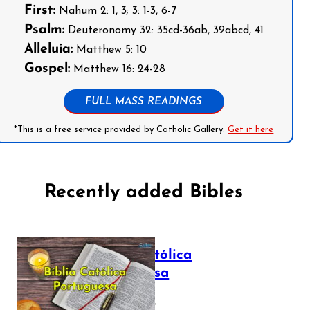
First:
Nahum 2: 1, 3; 3: 1-3, 6-7
Psalm:
Deuteronomy 32: 35cd-36ab, 39abcd, 41
Alleluia:
Matthew 5: 10
Gospel:
Matthew 16: 24-28
FULL MASS READINGS
*This is a free service provided by Catholic Gallery.
Get it here
Recently added Bibles
Bíblia Católica
Portuguesa
July 16, 2025