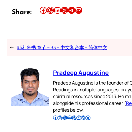
Share this article on Facebook
Share this article on WhatsApp
Share this article on LinkedIn
Share this article on X
Share this article on Telegram
Email this Article
Share:
←
耶利米书 章节 – 33 – 中文和合本 – 简体中文
Pradeep Augustine
Pradeep Augustine is the founder of C
Readings in multiple languages, praye
spiritual resources since 2013. He ma
alongside his professional career (
Re
profiles below.
Follow Pradeep on Facebook
Follow Pradeep on Instagram
Follow Pradeep on X
Follow Pradeep on LinkedIn
Follow Pradeep on Pinterest
Subscribe to Pradeep’s Youtube Channel
Follow Pradeep on WordPress
Follow Pradeep on GitHub