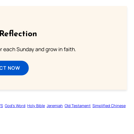
Reflection
or each Sunday and grow in faith.
ECT NOW
VS
God’s Word
Holy Bible
Jeremiah
Old Testament
Simplified Chinese