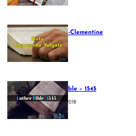
The Sixto-Clementine
Vulgate
July 12, 2025
Luther Bible – 1545
October 17, 2018