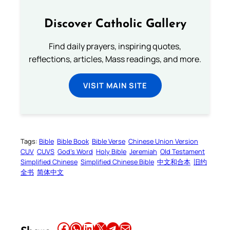
Discover Catholic Gallery
Find daily prayers, inspiring quotes,
reflections, articles, Mass readings, and more.
VISIT MAIN SITE
Tags:
Bible
Bible Book
Bible Verse
Chinese Union Version
CUV
CUVS
God’s Word
Holy Bible
Jeremiah
Old Testament
Simplified Chinese
Simplified Chinese Bible
中文和合本
旧约
全书
简体中文
Share this article on Facebook
Share this article on WhatsApp
Share this article on LinkedIn
Share this article on X
Share this article on Telegram
Email this Article