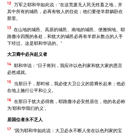
12
万军之耶和华如此说：“在这荒废无人民无牲畜之地，并
其中所有的城邑，必再有牧人的住处；他们要使羊群躺卧在
那里。
13
在山地的城邑、高原的城邑、南地的城邑、便雅悯地、耶
路撒冷四围的各处，和犹大的城邑必再有羊群从数点的人手
下经过。这是耶和华说的。”
大卫裔中必兴起义者
14
耶和华说：“日子将到，我应许以色列家和犹大家的恩言
必然成就。
15
当那日子，那时候，我必使大卫公义的苗裔长起来；他必
在地上施行公平和公义。
16
在那日子犹大必得救，耶路撒冷必安然居住，他的名必称
为‘耶和华我们的义’。
居国位者永不乏人
17
“因为耶和华如此说：大卫必永不断人坐在以色列家的宝