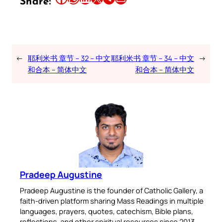
Share:
←
耶利米书 章节 – 32 – 中文
耶利米书 章节 – 34 – 中文
→
和合本 – 简体中文
和合本 – 简体中文
Pradeep Augustine
Pradeep Augustine is the founder of Catholic Gallery, a
faith-driven platform sharing Mass Readings in multiple
languages, prayers, quotes, catechism, Bible plans,
reflections, and other spiritual resources since 2013.