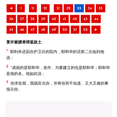
..
..
..
◄
1
11
21
31
32
33
34
35
36
37
38
39
40
41
42
43
44
45
46
47
48
49
50
51
52
►
复许被掳者得返故土
1
耶利米还囚在护卫兵的院内，耶和华的话第二次临到他
说：
2
“成就的是耶和华，造作、为要建立的也是耶和华；耶和华
是他的名。他如此说：
3
你求告我，我就应允你，并将你所不知道、又大又难的事
指示你。