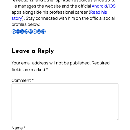
He manages the website and the official
Android
/
iOS
apps alongside his professional career (
Read his
story
). Stay connected with him on the official social
profiles below.
Follow Pradeep on Facebook
Follow Pradeep on Instagram
Follow Pradeep on X
Follow Pradeep on LinkedIn
Follow Pradeep on Pinterest
Subscribe to Pradeep’s Youtube Channel
Follow Pradeep on WordPress
Follow Pradeep on GitHub
Leave a Reply
Your email address will not be published.
Required
fields are marked
*
Comment
*
Name
*