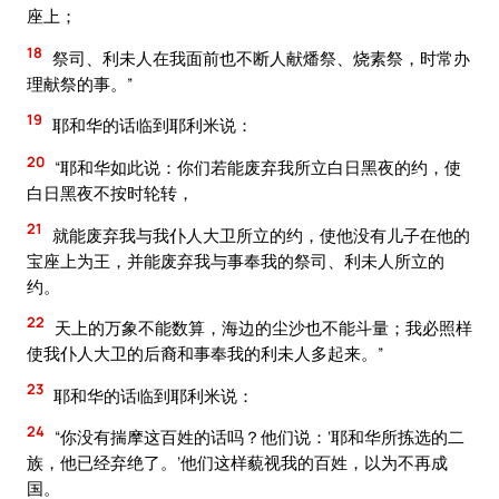
座上；
18
祭司、利未人在我面前也不断人献燔祭、烧素祭，时常办
理献祭的事。”
19
耶和华的话临到耶利米说：
20
“耶和华如此说：你们若能废弃我所立白日黑夜的约，使
白日黑夜不按时轮转，
21
就能废弃我与我仆人大卫所立的约，使他没有儿子在他的
宝座上为王，并能废弃我与事奉我的祭司、利未人所立的
约。
22
天上的万象不能数算，海边的尘沙也不能斗量；我必照样
使我仆人大卫的后裔和事奉我的利未人多起来。”
23
耶和华的话临到耶利米说：
24
“你没有揣摩这百姓的话吗？他们说：‘耶和华所拣选的二
族，他已经弃绝了。’他们这样藐视我的百姓，以为不再成
国。