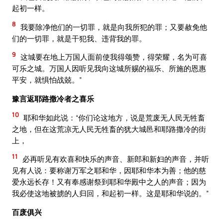
起初一样。
8
我要除净他们的一切罪，就是向我所犯的罪；又要赦免他
们的一切罪，就是干犯我、违背我的罪。
9
这城要在地上万国人面前使我得颂赞，得荣耀，名为可喜
可乐之城。万国人因听见我向这城所赐的福乐、所施的恩惠
平安，就惧怕战兢。”
豫言返耶路撒冷者之喜乐
10
耶和华如此说：“你们论这地方，说是荒废无人民无牲畜
之地，但在这荒凉无人民无牲畜的犹大城邑和耶路撒冷的街
上，
11
必再听见有欢喜和快乐的声音、新郎和新妇的声音，并听
见有人说：要称谢万军之耶和华，因耶和华本为善；他的慈
爱永远长存！又有奉感谢祭到耶和华殿中之人的声音；因为
我必使这地被掳的人归回，和起初一样。这是耶和华说的。”
百废俱兴