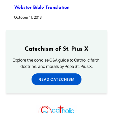
Webster Bible Translation
October 11, 2018
Catechism of St. Pius X
Explore the concise Q&A guide to Catholic faith,
doctrine, and morals by Pope St. Pius X.
READ CATECHISM