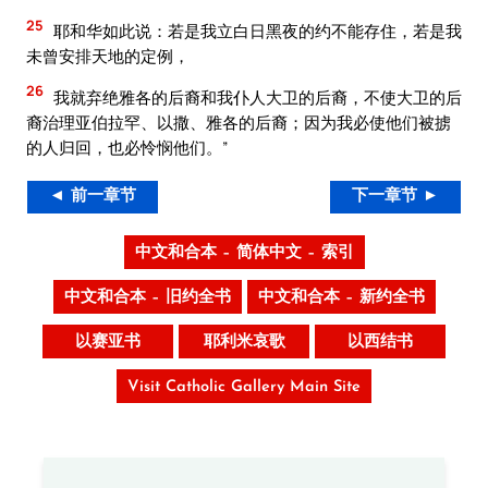
25
耶和华如此说：若是我立白日黑夜的约不能存住，若是我
未曾安排天地的定例，
26
我就弃绝雅各的后裔和我仆人大卫的后裔，不使大卫的后
裔治理亚伯拉罕、以撒、雅各的后裔；因为我必使他们被掳
的人归回，也必怜悯他们。”
◄ 前一章节
下一章节 ►
中文和合本 – 简体中文 – 索引
中文和合本 – 旧约全书
中文和合本 – 新约全书
以赛亚书
耶利米哀歌
以西结书
Visit Catholic Gallery Main Site