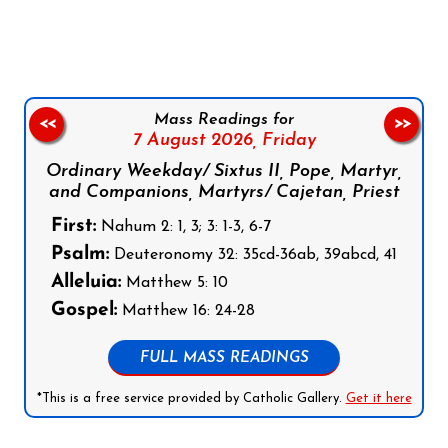
Follow us on Facebook
Follow us on Instagram
Follow us on X
Subscribe to our YouTube Channel
Follow us on WhatsApp
Mass Readings for
<<
>>
7 August 2026,
Friday
Ordinary Weekday/ Sixtus II, Pope, Martyr,
and Companions, Martyrs/ Cajetan, Priest
First:
Nahum 2: 1, 3; 3: 1-3, 6-7
Psalm:
Deuteronomy 32: 35cd-36ab, 39abcd, 41
Alleluia:
Matthew 5: 10
Gospel:
Matthew 16: 24-28
FULL MASS READINGS
*This is a free service provided by Catholic Gallery.
Get it here