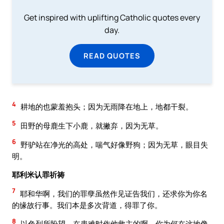
Get inspired with uplifting Catholic quotes every
day.
READ QUOTES
4
耕地的也蒙羞抱头；因为无雨降在地上，地都干裂。
5
田野的母鹿生下小鹿，就撇弃，因为无草。
6
野驴站在净光的高处，喘气好像野狗；因为无草，眼目失
明。
耶利米认罪祈祷
7
耶和华啊，我们的罪孽虽然作见证告我们，还求你为你名
的缘故行事。我们本是多次背道，得罪了你。
8
以色列所盼望、在患难时作他救主的啊，你为何在这地像