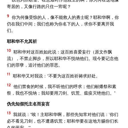
寄居的，又像行路的只住一宵呢？
9
你为何像受惊的人，像不能救人的勇士呢？耶和华啊，你
仍在我们中间；我们也称为你名下的人，求你不要离开我
们。
耶和华不允其祈
10
耶和华对这百姓如此说：这百姓喜爱妄行（原文作飘
流），不禁止脚步，所以耶和华不悦纳他们。现今要记念他
们的罪孽，追讨他们的罪恶。
11
耶和华又对我说：“不要为这百姓祈祷求好处。
12
他们禁食的时候，我不听他们的呼求；他们献燔祭和素
祭，我也不悦纳；我却要用刀剑、饥荒、瘟疫灭绝他们。”
伪先知假托主名而妄言
13
我就说：“唉！主耶和华啊，那些先知常对他们说：‘你们
必不看见刀剑，也不遭遇饥荒；耶和华要在这地方赐你们长
久的平安。’”