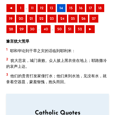
..
◄
1
11
12
13
14
15
16
17
18
19
20
21
22
23
24
25
26
27
..
..
28
29
30
40
50
51
52
►
豫言犹大荒旱
1
耶和华论到干旱之灾的话临到耶利米：
2
犹大悲哀，城门衰败。众人披上黑衣坐在地上；耶路撒冷
的哀声上达。
3
他们的贵胄打发家僮打水；他们来到水池，见没有水，就
拿着空器皿，蒙羞惭愧，抱头而回。
Catholic Quotes