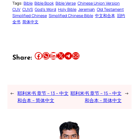
Tags:
Bible
Bible Book
Bible Verse
Chinese Union Version
CUV
CUVS
God’s Word
Holy Bible
Jeremiah
Old Testament
Simplified Chinese
Simplified Chinese Bible
中文和合本
旧约
全书
简体中文
Share this article on Facebook
Share this article on WhatsApp
Share this article on LinkedIn
Share this article on X
Share this article on Telegram
Email this Article
Share:
←
耶利米书 章节 – 13 – 中文
耶利米书 章节 – 15 – 中文
→
和合本 – 简体中文
和合本 – 简体中文