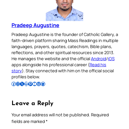
Pradeep Augustine
Pradeep Augustine is the founder of Catholic Gallery, a
faith-driven platform sharing Mass Readings in multiple
languages, prayers, quotes, catechism, Bible plans,
reflections, and other spiritual resources since 2013.
He manages the website and the official
Android
/
iOS
apps alongside his professional career (
Read his
story
). Stay connected with him on the official social
profiles below.
Follow Pradeep on Facebook
Follow Pradeep on Instagram
Follow Pradeep on X
Follow Pradeep on LinkedIn
Follow Pradeep on Pinterest
Subscribe to Pradeep’s Youtube Channel
Follow Pradeep on WordPress
Follow Pradeep on GitHub
Leave a Reply
Your email address will not be published.
Required
fields are marked
*