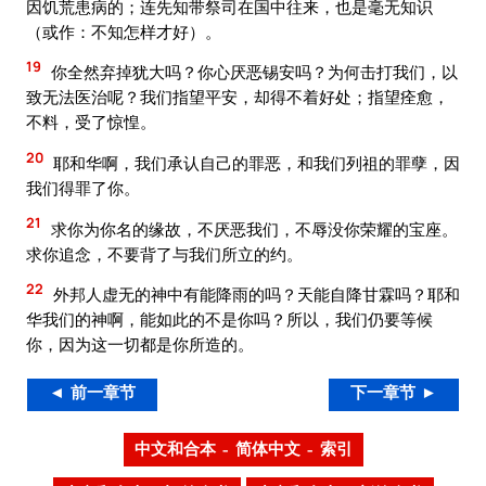
因饥荒患病的；连先知带祭司在国中往来，也是毫无知识
（或作：不知怎样才好）。
19
你全然弃掉犹大吗？你心厌恶锡安吗？为何击打我们，以
致无法医治呢？我们指望平安，却得不着好处；指望痊愈，
不料，受了惊惶。
20
耶和华啊，我们承认自己的罪恶，和我们列祖的罪孽，因
我们得罪了你。
21
求你为你名的缘故，不厌恶我们，不辱没你荣耀的宝座。
求你追念，不要背了与我们所立的约。
22
外邦人虚无的神中有能降雨的吗？天能自降甘霖吗？耶和
华我们的神啊，能如此的不是你吗？所以，我们仍要等候
你，因为这一切都是你所造的。
◄ 前一章节
下一章节 ►
中文和合本 – 简体中文 – 索引