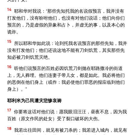
14
耶和华对我说：“那些先知托我的名说假预言，我并没有
打发他们，没有吩咐他们，也没有对他们说话；他们向你们
预言的，乃是虚假的异象和占卜，并虚无的事，以及本心的
诡诈。
15
所以耶和华如此说：论到托我名说预言的那些先知，我并
没有打发他们；他们还说这地不能有刀剑饥荒，其实那些先
知必被刀剑饥荒灭绝。
16
听他们说预言的百姓必因饥荒刀剑抛在耶路撒冷的街道
上，无人葬埋。他们连妻子带儿女，都是如此。我必将他们
的恶倒在他们身上（或作：我必使他们罪恶的报应临到他们
身上）。”
耶利米为己民遭灾悲惨哀祷
17
你要将这话对他们说：愿我眼泪汪汪，昼夜不息，因为我
百姓（原文作民的处女）受了裂口破坏的大伤。
18
我若出往田间，就见有被刀杀的；我若进入城内，就见有