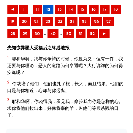
..
◄
1
11
12
13
14
15
16
17
18
19
20
21
22
23
24
25
26
27
..
..
28
29
30
40
50
51
52
►
先知惊异恶人受福后之终必遭报
1
耶和华啊，我与你争辩的时候，你显为义；但有一件，我
还要与你理论：恶人的道路为何亨通呢？大行诡诈的为何得
安逸呢？
2
你栽培了他们，他们也扎了根，长大，而且结果。他们的
口是与你相近，心却与你远离。
3
耶和华啊，你晓得我，看见我，察验我向你是怎样的心。
求你将他们拉出来，好像将宰的羊，叫他们等候杀戮的日
子。