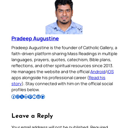
Pradeep Augustine
Pradeep Augustine is the founder of Catholic Gallery, a
faith-driven platform sharing Mass Readings in multiple
languages, prayers, quotes, catechism, Bible plans,
reflections, and other spiritual resources since 2013.
He manages the website and the official
Android
/
iOS
apps alongside his professional career (
Read his
story
). Stay connected with him on the official social
profiles below.
Follow Pradeep on Facebook
Follow Pradeep on Instagram
Follow Pradeep on X
Follow Pradeep on LinkedIn
Follow Pradeep on Pinterest
Subscribe to Pradeep’s Youtube Channel
Follow Pradeep on WordPress
Follow Pradeep on GitHub
Leave a Reply
Your email address will not be published.
Required