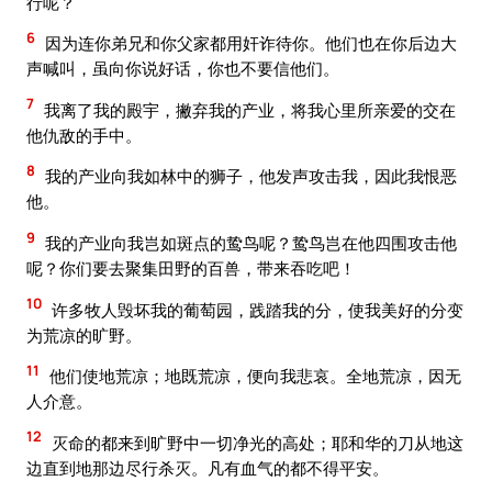
行呢？
6
因为连你弟兄和你父家都用奸诈待你。他们也在你后边大
声喊叫，虽向你说好话，你也不要信他们。
7
我离了我的殿宇，撇弃我的产业，将我心里所亲爱的交在
他仇敌的手中。
8
我的产业向我如林中的狮子，他发声攻击我，因此我恨恶
他。
9
我的产业向我岂如斑点的鸷鸟呢？鸷鸟岂在他四围攻击他
呢？你们要去聚集田野的百兽，带来吞吃吧！
10
许多牧人毁坏我的葡萄园，践踏我的分，使我美好的分变
为荒凉的旷野。
11
他们使地荒凉；地既荒凉，便向我悲哀。全地荒凉，因无
人介意。
12
灭命的都来到旷野中一切净光的高处；耶和华的刀从地这
边直到地那边尽行杀灭。凡有血气的都不得平安。