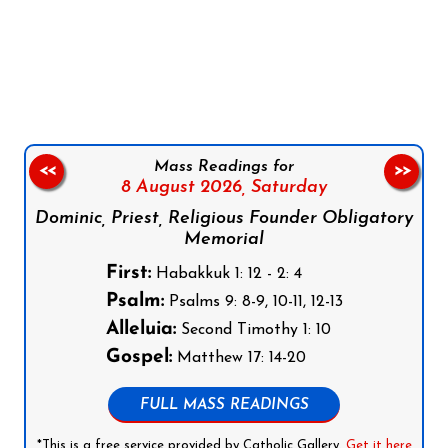
Follow us on Facebook
Follow us on Instagram
Follow us on X
Subscribe to our YouTube Channel
Follow us on WhatsApp
Mass Readings for
<<
>>
8 August 2026,
Saturday
Dominic, Priest, Religious Founder Obligatory
Memorial
First:
Habakkuk 1: 12 - 2: 4
Psalm:
Psalms 9: 8-9, 10-11, 12-13
Alleluia:
Second Timothy 1: 10
Gospel:
Matthew 17: 14-20
FULL MASS READINGS
*This is a free service provided by Catholic Gallery.
Get it here