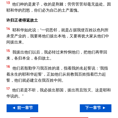
13
他们种的是麦子，收的是荆棘；劳劳苦苦却毫无益处。因
耶和华的烈怒，你们必为自己的土产羞愧。
许归正者得返故土
14
耶和华如此说：“一切恶邻，就是占据我使百姓以色列所
承受产业的，我要将他们拔出本地，又要将犹大家从他们中
间拔出来。
15
我拔出他们以后，我必转过来怜悯他们，把他们再带回
来，各归本业，各归故土。
16
他们若殷勤学习我百姓的道，指着我的名起誓说：‘我指
着永生的耶和华起誓’，正如他们从前教我百姓指着巴力起
誓，他们就必建立在我百姓中间。
17
他们若是不听，我必拔出那国，拔出而且毁灭。这是耶和
华说的。”
◄ 前一章节
下一章节 ►