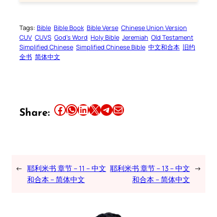
Tags:
Bible
Bible Book
Bible Verse
Chinese Union Version
CUV
CUVS
God’s Word
Holy Bible
Jeremiah
Old Testament
Simplified Chinese
Simplified Chinese Bible
中文和合本
旧约
全书
简体中文
Share this article on Facebook
Share this article on WhatsApp
Share this article on LinkedIn
Share this article on X
Share this article on Telegram
Email this Article
Share:
←
耶利米书 章节 – 11 – 中文
耶利米书 章节 – 13 – 中文
→
和合本 – 简体中文
和合本 – 简体中文