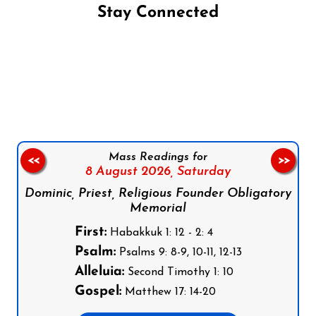
Stay Connected
Follow us on Facebook
Follow us on Instagram
Follow us on X
Subscribe to our YouTube Channel
Follow us on WhatsApp
Mass Readings for
<<
>>
8 August 2026,
Saturday
Dominic, Priest, Religious Founder Obligatory
Memorial
First:
Habakkuk 1: 12 - 2: 4
Psalm:
Psalms 9: 8-9, 10-11, 12-13
Alleluia:
Second Timothy 1: 10
Gospel:
Matthew 17: 14-20