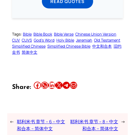
READ QUOTES
Tags:
Bible
Bible Book
Bible Verse
Chinese Union Version
CUV
CUVS
God’s Word
Holy Bible
Jeremiah
Old Testament
Simplified Chinese
Simplified Chinese Bible
中文和合本
旧约
全书
简体中文
Share this article on Facebook
Share this article on WhatsApp
Share this article on LinkedIn
Share this article on X
Share this article on Telegram
Email this Article
Share:
←
耶利米书 章节 – 6 – 中文
耶利米书 章节 – 8 – 中文
→
和合本 – 简体中文
和合本 – 简体中文