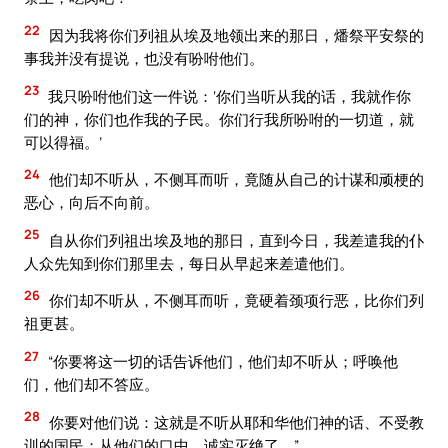
22
因为我将你们列祖从埃及地领出来的那日，燔祭平安祭的
事我并没有提说，也没有吩咐他们。
23
我只吩咐他们这一件说：‘你们当听从我的话，我就作你
们的神，你们也作我的子民。你们行我所吩咐的一切道，就
可以得福。’
24
他们却不听从，不侧耳而听，竟随从自己的计谋和顽梗的
恶心，向后不向前。
25
自从你们列祖出埃及地的那日，直到今日，我差遣我的仆
人众先知到你们那里去，每日从早起来差遣他们。
26
你们却不听从，不侧耳而听，竟硬着颈项行恶，比你们列
祖更甚。
27
“你要将这一切的话告诉他们，他们却不听从；呼唤他
们，他们却不答应。
28
你要对他们说：这就是不听从耶和华他们神的话、不受教
训的国民；从他们的口中，诚实灭绝了。”