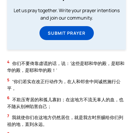
Let us pray together. Write your prayer intentions
and join our community.
SUBMIT PRAYER
4
你们不要倚靠虚谎的话，说：‘这些是耶和华的殿，是耶和
华的殿，是耶和华的殿！’
5
“你们若实在改正行动作为，在人和邻舍中间诚然施行公
平，
6
不欺压寄居的和孤儿寡妇；在这地方不流无辜人的血，也
不随从别神陷害自己；
7
我就使你们在这地方仍然居住，就是我古时所赐给你们列
祖的地，直到永远。