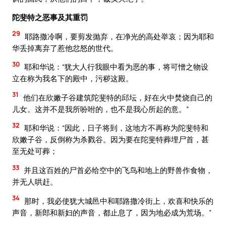
陀斐特之恶事及其重罚
29
耶路撒冷啊，要剪发抛弃，在净光的高处举哀；因为耶和
华丢掉离弃了惹他忿怒的世代。
30
耶和华说：“犹大人行我眼中看为恶的事，将可憎之物设
立在称为我名下的殿中，污秽这殿。
31
他们在欣嫩子谷建筑陀斐特的邱坛，好在火中焚烧自己的
儿女。这并不是我所吩咐的，也不是我心所起的意。”
32
耶和华说：“因此，日子将到，这地方不再称为陀斐特和
欣嫩子谷，反倒称为杀戮谷。因为要在陀斐特葬埋尸首，甚
至无处可葬；
33
并且这百姓的尸首必给空中的飞鸟和地上的野兽作食物，
并无人哄赶。
34
那时，我必使犹大城邑中和耶路撒冷街上，欢喜和快乐的
声音，新郎和新妇的声音，都止息了，因为地必成为荒场。”