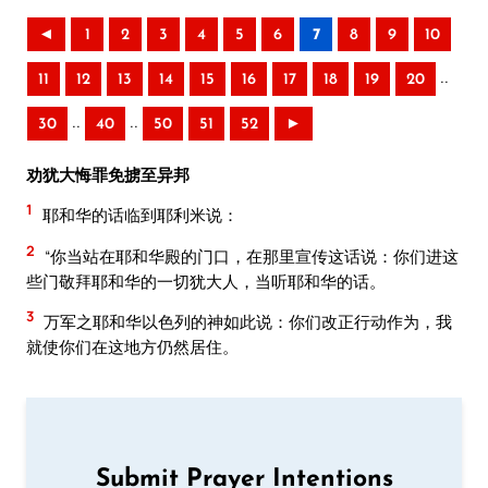
◄
1
2
3
4
5
6
7
8
9
10
..
11
12
13
14
15
16
17
18
19
20
..
..
30
40
50
51
52
►
劝犹大悔罪免掳至异邦
1
耶和华的话临到耶利米说：
2
“你当站在耶和华殿的门口，在那里宣传这话说：你们进这
些门敬拜耶和华的一切犹大人，当听耶和华的话。
3
万军之耶和华以色列的神如此说：你们改正行动作为，我
就使你们在这地方仍然居住。
Submit Prayer Intentions