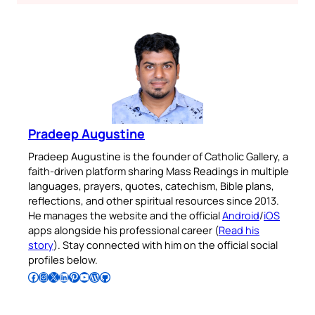
Pradeep Augustine
Pradeep Augustine is the founder of Catholic Gallery, a
faith-driven platform sharing Mass Readings in multiple
languages, prayers, quotes, catechism, Bible plans,
reflections, and other spiritual resources since 2013.
He manages the website and the official
Android
/
iOS
apps alongside his professional career (
Read his
story
). Stay connected with him on the official social
profiles below.
Follow Pradeep on Facebook
Follow Pradeep on Instagram
Follow Pradeep on X
Follow Pradeep on LinkedIn
Follow Pradeep on Pinterest
Subscribe to Pradeep’s Youtube Channel
Follow Pradeep on WordPress
Follow Pradeep on GitHub