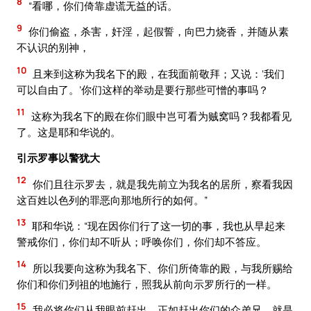
8
“看哪，你们倚靠虚谎无益的话。
9
你们偷盗，杀害，奸淫，起假誓，向巴力烧香，并随从素
不认识的别神，
10
且来到这称为我名下的殿，在我面前敬拜；又说：‘我们
可以自由了。’你们这样的举动是要行那些可憎的事吗？
11
这称为我名下的殿在你们眼中岂可看为贼窝吗？我都看见
了。这是耶和华说的。
引示罗事以警犹大
12
你们且往示罗去，就是我先前立为我名的居所，察看我因
这百姓以色列的罪恶向那地所行的如何。”
13
耶和华说：“现在因你们行了这一切的事，我也从早起来
警戒你们，你们却不听从；呼唤你们，你们却不答应。
14
所以我要向这称为我名下、你们所倚靠的殿，与我所赐给
你们和你们列祖的地施行，照我从前向示罗所行的一样。
15
我必将你们从我眼前赶出，正如赶出你们的众弟兄，就是