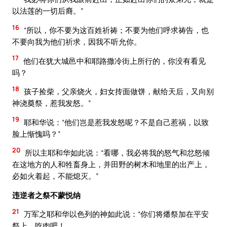
以法莲的一切后裔。”
16
“所以，你不要为这百姓祈祷；不要为他们呼求祷告，也
不要向我为他们祈求，因我不听允你。
17
他们在犹大城邑中和耶路撒冷街上所行的，你没有看见
吗？
18
孩子捡柴，父亲烧火，妇女抟面做饼，献给天后，又向别
神浇奠祭，惹我发怒。”
19
耶和华说：“他们岂是惹我发怒呢？不是自己惹祸，以致
脸上惭愧吗？”
20
所以主耶和华如此说：“看哪，我必将我的怒气和忿怒倾
在这地方的人和牲畜身上，并田野的树木和地里的出产上，
必如火着起，不能熄灭。”
违逆者之祭不蒙悦纳
21
万军之耶和华以色列的神如此说：“你们将燔祭加在平安
祭上，吃肉吧！