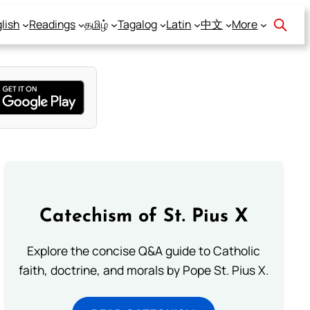
lish
Readings
தமிழ்
Tagalog
Latin
中文
More
Catechism of St. Pius X
Explore the concise Q&A guide to Catholic
faith, doctrine, and morals by Pope St. Pius X.