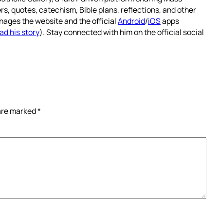
rs, quotes, catechism, Bible plans, reflections, and other
nages the website and the official
Android
/
iOS
apps
ad his story
). Stay connected with him on the official social
 are marked
*