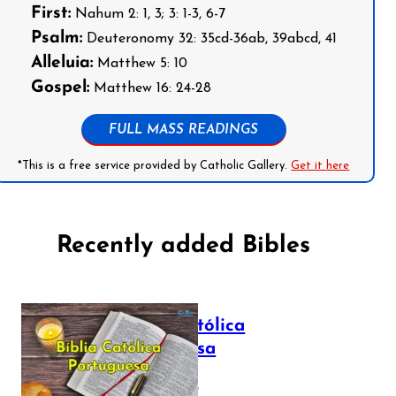
First:
Nahum 2: 1, 3; 3: 1-3, 6-7
Psalm:
Deuteronomy 32: 35cd-36ab, 39abcd, 41
Alleluia:
Matthew 5: 10
Gospel:
Matthew 16: 24-28
FULL MASS READINGS
*This is a free service provided by Catholic Gallery.
Get it here
Recently added Bibles
Bíblia Católica
Portuguesa
July 16, 2025