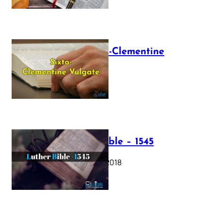
The Sixto-Clementine
Vulgate
July 12, 2025
Luther Bible – 1545
October 17, 2018