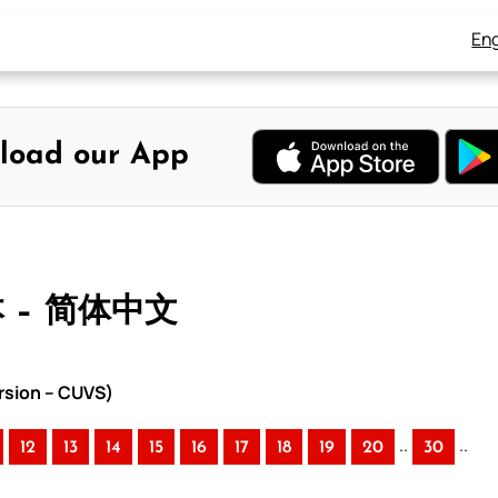
Eng
load our App
本 – 简体中文
rsion – CUVS)
..
..
12
13
14
15
16
17
18
19
20
30