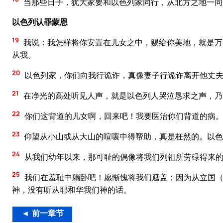
当那些日子，犹大家要和以色列家同行，从北方之地一同
以色列认罪蒙恩
19
我说：我怎样将你安置在儿女之中，赐给你美地，就是万
从我。
20
以色列家，你们向我行诡诈，真像妻子行诡诈离开他丈
21
在净光的高处听见人声，就是以色列人哭泣恳求之声，乃
22
你们这背道的儿女啊，回来吧！我要医治你们背道的病。
23
仰望从小山或从大山的喧嚷中得帮助，真是枉然的。以色
24
从我们幼年以来，那可耻的偶像将我们列祖所劳碌得来的
25
我们在羞耻中躺卧吧！愿惭愧将我们遮盖；因为从立国（
神，没有听从耶和华我们神的话。
◄ 前一章节