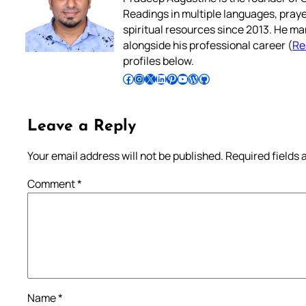
Readings in multiple languages, praye
spiritual resources since 2013. He ma
alongside his professional career (
Re
profiles below.
Follow Pradeep on Facebook
Follow Pradeep on Instagram
Follow Pradeep on X
Follow Pradeep on LinkedIn
Follow Pradeep on Pinterest
Subscribe to Pradeep’s Youtube Channel
Follow Pradeep on WordPress
Follow Pradeep on GitHub
Leave a Reply
Your email address will not be published.
Required fields
Comment
*
Name
*