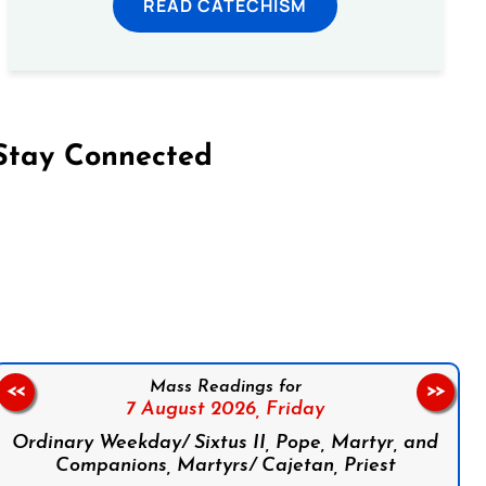
READ CATECHISM
Stay Connected
on Facebook
Follow us on Instagram
Follow us on X
Subscribe to our YouTube Channel
Follow us on WhatsApp
Mass Readings for
<<
>>
7 August 2026,
Friday
Ordinary Weekday/ Sixtus II, Pope, Martyr, and
Companions, Martyrs/ Cajetan, Priest