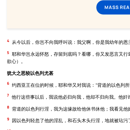
MASS REA
4
从今以后，你岂不向我呼叫说：我父啊，你是我幼年的恩
5
耶和华岂永远怀怒，存留到底吗？看哪，你又发恶言又行
欲心）。
犹大之恶较以色列尤甚
6
约西亚王在位的时候，耶和华又对我说：“背道的以色列
7
他行这些事以后，我说他必归向我，他却不归向我。他奸
8
背道的以色列行淫，我为这缘故给他休书休他；我看见他
9
因以色列轻忽了他的淫乱，和石头木头行淫，地就被玷污