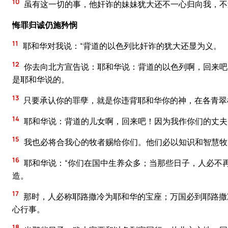
10
虽有这一切的事，他奸诈的妹妹犹大还不一心归向我，不
悔罪归诚仍施矜悯
11
耶和华对我说：“背道的以色列比奸诈的犹大还显为义。
12
你去向北方宣告说：耶和华说：背道的以色列啊，回来吧
是耶和华说的。
13
只要承认你的罪孽，就是你违背耶和华你的神，在各青翠
14
耶和华说：背道的儿女啊，回来吧！因为我作你们的丈夫
15
我也必将合我心的牧者赐给你们。他们必以知识和智慧牧
16
耶和华说：“你们在国中生养众多；当那些日子，人必不
造。
17
那时，人必称耶路撒冷为耶和华的宝座；万国必到耶路撒
心行事。
18