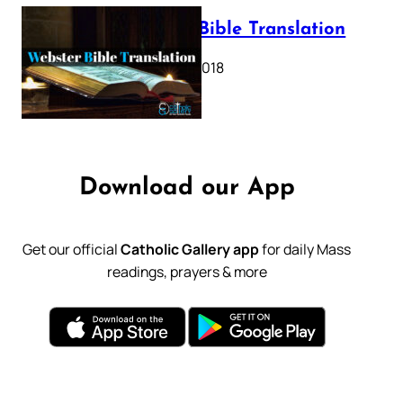
Webster Bible Translation
October 11, 2018
Download our App
Get our official
Catholic Gallery app
for daily Mass
readings, prayers & more