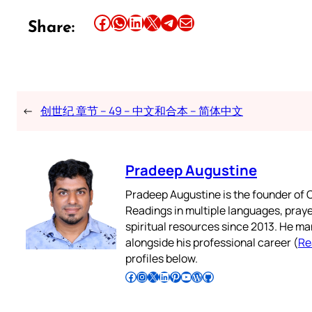
Share this article on Facebook
Share this article on WhatsApp
Share this article on LinkedIn
Share this article on X
Share this article on Telegram
Email this Article
Share:
←
创世纪 章节 – 49 – 中文和合本 – 简体中文
Pradeep Augustine
Pradeep Augustine is the founder of C
Readings in multiple languages, praye
spiritual resources since 2013. He ma
alongside his professional career (
Re
profiles below.
Follow Pradeep on Facebook
Follow Pradeep on Instagram
Follow Pradeep on X
Follow Pradeep on LinkedIn
Follow Pradeep on Pinterest
Subscribe to Pradeep’s Youtube Channel
Follow Pradeep on WordPress
Follow Pradeep on GitHub