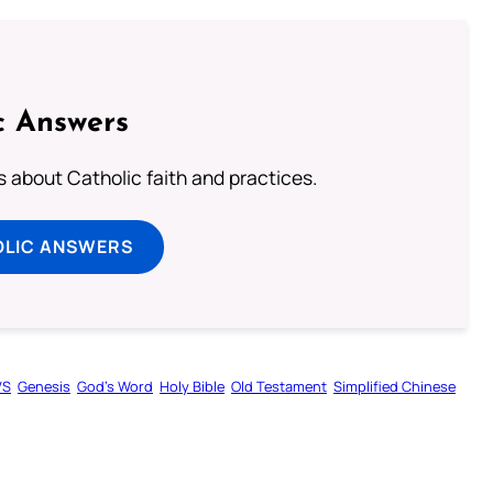
c Answers
about Catholic faith and practices.
OLIC ANSWERS
VS
Genesis
God’s Word
Holy Bible
Old Testament
Simplified Chinese