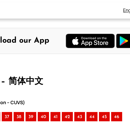
Eng
load our App
 – 简体中文
ion – CUVS)
37
38
39
40
41
42
43
44
45
46