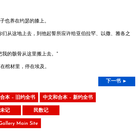
。
子也养在约瑟的膝上。
你们从这地上去，到他起誓所应许给亚伯拉罕、以撒、雅各之
把我的骸骨从这里搬上去。”
殓在棺材里，停在埃及。
下一书 ►
合本 – 旧约全书
中文和合本 – 新约全书
未记
民数记
 Gallery Main Site