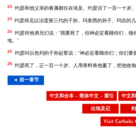
22
约瑟和他父亲的眷属都住在埃及。约瑟活了一百一十岁
23
约瑟得见以法莲第三代的子孙。玛拿西的孙子、玛吉的儿
24
约瑟对他弟兄们说：“我要死了，但神必定看顾你们，领
地。”
25
约瑟叫以色列的子孙起誓说：“神必定看顾你们；你们要
26
约瑟死了，正一百一十岁。人用香料将他薰了，把他收
◄ 前一章节
中文和合本 – 简体中文 – 索引
中文和
出埃及记
利
Visit Catholic