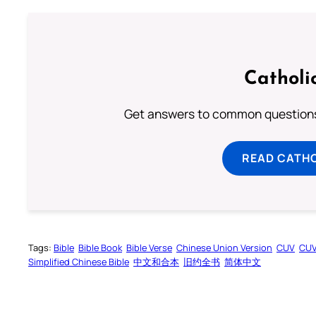
Catholi
Get answers to common questions 
READ CATH
Tags:
Bible
Bible Book
Bible Verse
Chinese Union Version
CUV
CU
Simplified Chinese Bible
中文和合本
旧约全书
简体中文