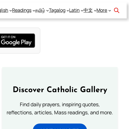
lish
Readings
தமிழ்
Tagalog
Latin
中文
More
Discover Catholic Gallery
Find daily prayers, inspiring quotes,
reflections, articles, Mass readings, and more.