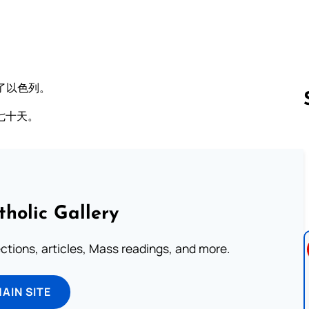
了以色列。
七十天。
Follow us 
tholic Gallery
lections, articles, Mass readings, and more.
MAIN SITE