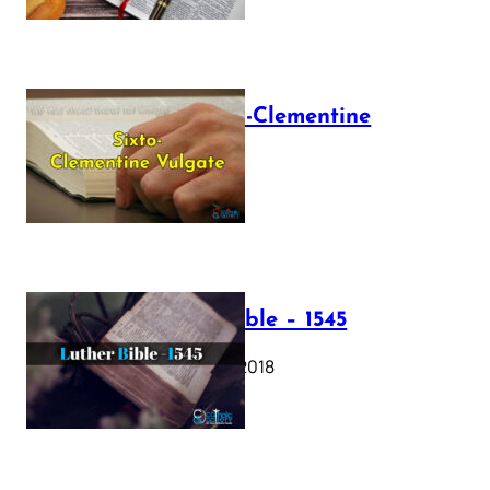
The Sixto-Clementine
Vulgate
July 12, 2025
Luther Bible – 1545
October 17, 2018