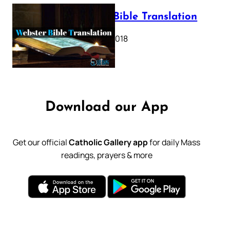
Webster Bible Translation
October 11, 2018
Download our App
Get our official
Catholic Gallery app
for daily Mass
readings, prayers & more