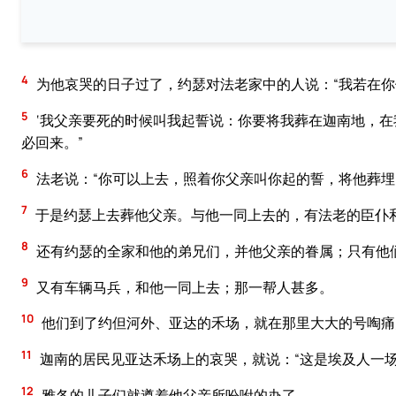
4
为他哀哭的日子过了，约瑟对法老家中的人说：“我若在
5
‘我父亲要死的时候叫我起誓说：你要将我葬在迦南地，在
必回来。”
6
法老说：“你可以上去，照着你父亲叫你起的誓，将他葬埋
7
于是约瑟上去葬他父亲。与他一同上去的，有法老的臣仆
8
还有约瑟的全家和他的弟兄们，并他父亲的眷属；只有他
9
又有车辆马兵，和他一同上去；那一帮人甚多。
10
他们到了约但河外、亚达的禾场，就在那里大大的号啕痛
11
迦南的居民见亚达禾场上的哀哭，就说：“这是埃及人一
12
雅各的儿子们就遵着他父亲所吩咐的办了，