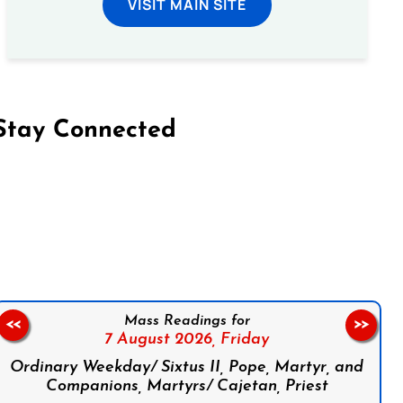
VISIT MAIN SITE
Stay Connected
on Facebook
Follow us on Instagram
Follow us on X
Subscribe to our YouTube Channel
Follow us on WhatsApp
Mass Readings for
<<
>>
7 August 2026,
Friday
Ordinary Weekday/ Sixtus II, Pope, Martyr, and
Companions, Martyrs/ Cajetan, Priest