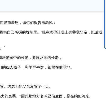
你们眼前蒙恩，请你们报告法老说：
我为自己所掘的坟墓里。’现在求你让我上去葬我父亲，以后我
。”
和法老家中的长老，并埃及国的长老，
们的妇人孩子，和羊群牛群，都留在歌珊地。
哭。约瑟为他父亲哀哭了七天。
场大的哀哭。”因此那地方名叫亚伯麦西，是在约但河东。