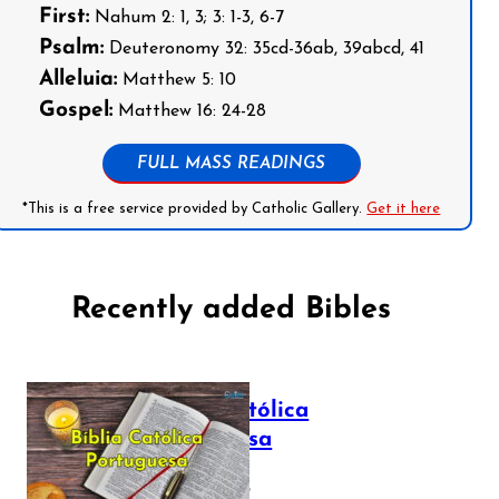
First:
Nahum 2: 1, 3; 3: 1-3, 6-7
Psalm:
Deuteronomy 32: 35cd-36ab, 39abcd, 41
Alleluia:
Matthew 5: 10
Gospel:
Matthew 16: 24-28
FULL MASS READINGS
*This is a free service provided by Catholic Gallery.
Get it here
Recently added Bibles
Bíblia Católica
Portuguesa
July 16, 2025