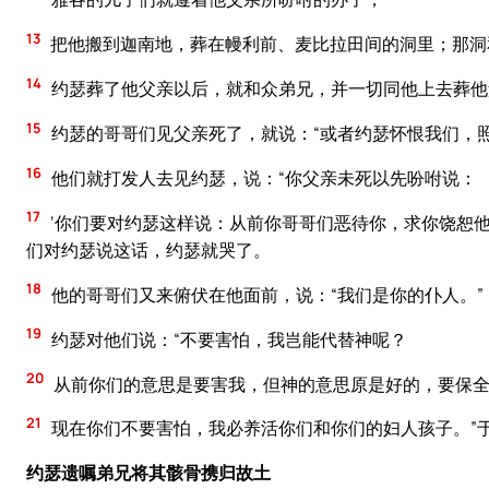
13
把他搬到迦南地，葬在幔利前、麦比拉田间的洞里；那洞
14
约瑟葬了他父亲以后，就和众弟兄，并一切同他上去葬他
15
约瑟的哥哥们见父亲死了，就说：“或者约瑟怀恨我们，
16
他们就打发人去见约瑟，说：“你父亲未死以先吩咐说：
17
‘你们要对约瑟这样说：从前你哥哥们恶待你，求你饶恕他
们对约瑟说这话，约瑟就哭了。
18
他的哥哥们又来俯伏在他面前，说：“我们是你的仆人。”
19
约瑟对他们说：“不要害怕，我岂能代替神呢？
20
从前你们的意思是要害我，但神的意思原是好的，要保全
21
现在你们不要害怕，我必养活你们和你们的妇人孩子。”
约瑟遗嘱弟兄将其骸骨携归故土