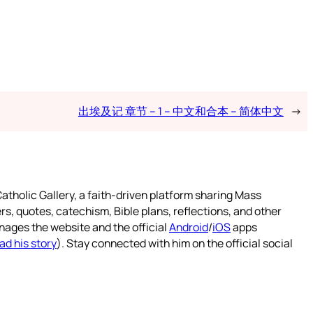
出埃及记 章节 – 1 – 中文和合本 – 简体中文
→
atholic Gallery, a faith-driven platform sharing Mass
rs, quotes, catechism, Bible plans, reflections, and other
nages the website and the official
Android
/
iOS
apps
ad his story
). Stay connected with him on the official social