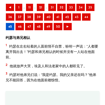
..
..
..
◄
1
11
21
31
32
33
34
35
36
37
38
39
40
41
42
43
44
45
46
47
48
49
50
►
约瑟与弟兄相认
1
约瑟在左右站着的人面前情不自禁，吩咐一声说：“人都要
离开我出去！”约瑟和弟兄相认的时候并没有一人站在他面
前。
2
他就放声大哭，埃及人和法老家中的人都听见了。
3
约瑟对他弟兄们说：“我是约瑟。我的父亲还在吗？”他弟
兄不能回答，因为在他面前都惊惶。