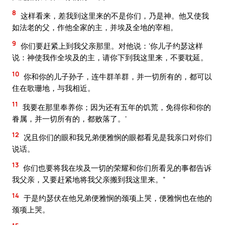
8
这样看来，差我到这里来的不是你们，乃是神。他又使我
如法老的父，作他全家的主，并埃及全地的宰相。
9
你们要赶紧上到我父亲那里。对他说：‘你儿子约瑟这样
说：神使我作全埃及的主，请你下到我这里来，不要耽延。
10
你和你的儿子孙子，连牛群羊群，并一切所有的，都可以
住在歌珊地，与我相近。
11
我要在那里奉养你；因为还有五年的饥荒，免得你和你的
眷属，并一切所有的，都败落了。’
12
况且你们的眼和我兄弟便雅悯的眼都看见是我亲口对你们
说话。
13
你们也要将我在埃及一切的荣耀和你们所看见的事都告诉
我父亲，又要赶紧地将我父亲搬到我这里来。”
14
于是约瑟伏在他兄弟便雅悯的颈项上哭，便雅悯也在他的
颈项上哭。