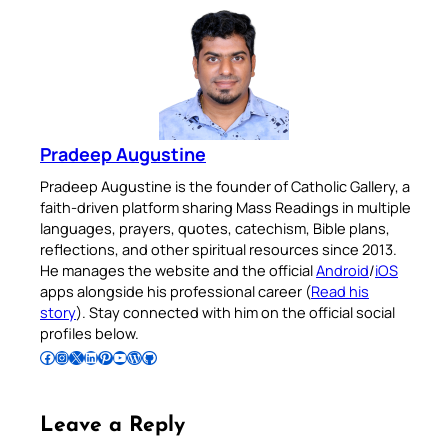
Pradeep Augustine
Pradeep Augustine is the founder of Catholic Gallery, a
faith-driven platform sharing Mass Readings in multiple
languages, prayers, quotes, catechism, Bible plans,
reflections, and other spiritual resources since 2013.
He manages the website and the official
Android
/
iOS
apps alongside his professional career (
Read his
story
). Stay connected with him on the official social
profiles below.
Follow Pradeep on Facebook
Follow Pradeep on Instagram
Follow Pradeep on X
Follow Pradeep on LinkedIn
Follow Pradeep on Pinterest
Subscribe to Pradeep’s Youtube Channel
Follow Pradeep on WordPress
Follow Pradeep on GitHub
Leave a Reply