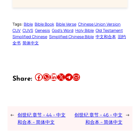
Tags:
Bible
Bible Book
Bible Verse
Chinese Union Version
CUV
CUVS
Genesis
God’s Word
Holy Bible
Old Testament
Simplified Chinese
Simplified Chinese Bible
中文和合本
旧约
全书
简体中文
Share this article on Facebook
Share this article on WhatsApp
Share this article on LinkedIn
Share this article on X
Share this article on Telegram
Email this Article
Share:
←
创世纪 章节 – 44 – 中文
创世纪 章节 – 46 – 中文
→
和合本 – 简体中文
和合本 – 简体中文