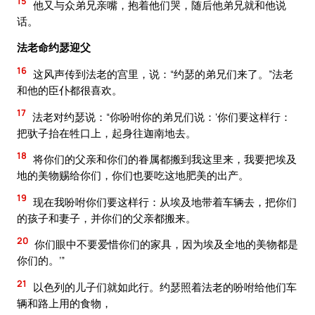
15
他又与众弟兄亲嘴，抱着他们哭，随后他弟兄就和他说
话。
法老命约瑟迎父
16
这风声传到法老的宫里，说：“约瑟的弟兄们来了。”法老
和他的臣仆都很喜欢。
17
法老对约瑟说：“你吩咐你的弟兄们说：‘你们要这样行：
把驮子抬在牲口上，起身往迦南地去。
18
将你们的父亲和你们的眷属都搬到我这里来，我要把埃及
地的美物赐给你们，你们也要吃这地肥美的出产。
19
现在我吩咐你们要这样行：从埃及地带着车辆去，把你们
的孩子和妻子，并你们的父亲都搬来。
20
你们眼中不要爱惜你们的家具，因为埃及全地的美物都是
你们的。’”
21
以色列的儿子们就如此行。约瑟照着法老的吩咐给他们车
辆和路上用的食物，