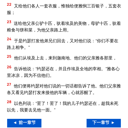
22
又给他们各人一套衣服，惟独给便雅悯三百银子，五套衣
服；
23
送给他父亲公驴十匹，驮着埃及的美物，母驴十匹，驮着
粮食与饼和菜，为他父亲路上用。
24
于是约瑟打发他弟兄们回去，又对他们说：“你们不要在
路上相争。”
25
他们从埃及上去，来到迦南地、他们的父亲雅各那里，
26
告诉他说：“约瑟还在，并且作埃及全地的宰相。”雅各心
里冰凉，因为不信他们。
27
他们便将约瑟对他们说的一切话都告诉了他。他们父亲雅
各又看见约瑟打发来接他的车辆，心就苏醒了。
28
以色列说：“罢了！罢了！我的儿子约瑟还在，趁我未死
以先，我要去见他一面。”
◄ 前一章节
下一章节 ►