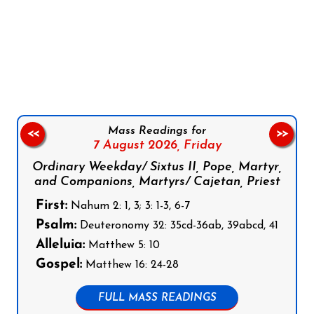
Follow us on Facebook
Follow us on Instagram
Follow us on X
Subscribe to our YouTube Channel
Follow us on WhatsApp
Mass Readings for
<<
>>
7 August 2026,
Friday
Ordinary Weekday/ Sixtus II, Pope, Martyr,
and Companions, Martyrs/ Cajetan, Priest
First:
Nahum 2: 1, 3; 3: 1-3, 6-7
Psalm:
Deuteronomy 32: 35cd-36ab, 39abcd, 41
Alleluia:
Matthew 5: 10
Gospel:
Matthew 16: 24-28
FULL MASS READINGS