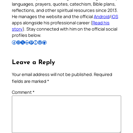
languages, prayers, quotes, catechism, Bible plans,
reflections, and other spiritual resources since 2013.
He manages the website and the official
Android
/
iOS
apps alongside his professional career (
Read his
story
). Stay connected with him on the official social
profiles below.
Follow Pradeep on Facebook
Follow Pradeep on Instagram
Follow Pradeep on X
Follow Pradeep on LinkedIn
Follow Pradeep on Pinterest
Subscribe to Pradeep’s Youtube Channel
Follow Pradeep on WordPress
Follow Pradeep on GitHub
Leave a Reply
Your email address will not be published.
Required
fields are marked
*
Comment
*