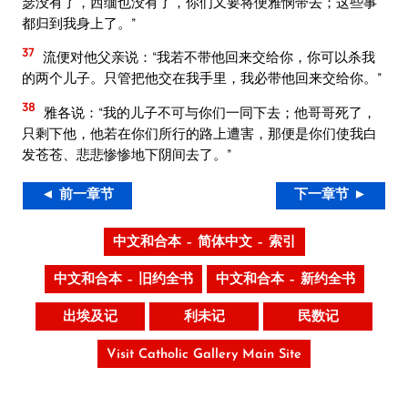
瑟没有了，西缅也没有了，你们又要将便雅悯带去；这些事
都归到我身上了。”
37
流便对他父亲说：“我若不带他回来交给你，你可以杀我
的两个儿子。只管把他交在我手里，我必带他回来交给你。”
38
雅各说：“我的儿子不可与你们一同下去；他哥哥死了，
只剩下他，他若在你们所行的路上遭害，那便是你们使我白
发苍苍、悲悲惨惨地下阴间去了。”
◄ 前一章节
下一章节 ►
中文和合本 – 简体中文 – 索引
中文和合本 – 旧约全书
中文和合本 – 新约全书
出埃及记
利未记
民数记
Visit Catholic Gallery Main Site