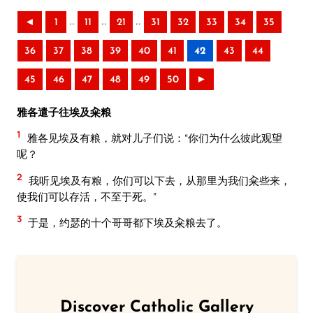
..
..
..
◄
1
11
21
31
32
33
34
35
36
37
38
39
40
41
42
43
44
45
46
47
48
49
50
►
雅各遣子往埃及籴粮
1
雅各见埃及有粮，就对儿子们说：“你们为什么彼此观望
呢？
2
我听见埃及有粮，你们可以下去，从那里为我们籴些来，
使我们可以存活，不至于死。”
3
于是，约瑟的十个哥哥都下埃及籴粮去了。
Discover Catholic Gallery