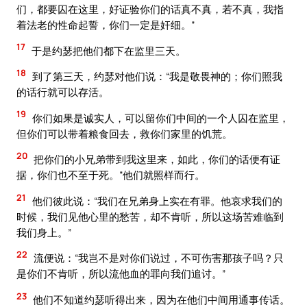
们，都要囚在这里，好证验你们的话真不真，若不真，我指
着法老的性命起誓，你们一定是奸细。”
17
于是约瑟把他们都下在监里三天。
18
到了第三天，约瑟对他们说：“我是敬畏神的；你们照我
的话行就可以存活。
19
你们如果是诚实人，可以留你们中间的一个人囚在监里，
但你们可以带着粮食回去，救你们家里的饥荒。
20
把你们的小兄弟带到我这里来，如此，你们的话便有证
据，你们也不至于死。”他们就照样而行。
21
他们彼此说：“我们在兄弟身上实在有罪。他哀求我们的
时候，我们见他心里的愁苦，却不肯听，所以这场苦难临到
我们身上。”
22
流便说：“我岂不是对你们说过，不可伤害那孩子吗？只
是你们不肯听，所以流他血的罪向我们追讨。”
23
他们不知道约瑟听得出来，因为在他们中间用通事传话。