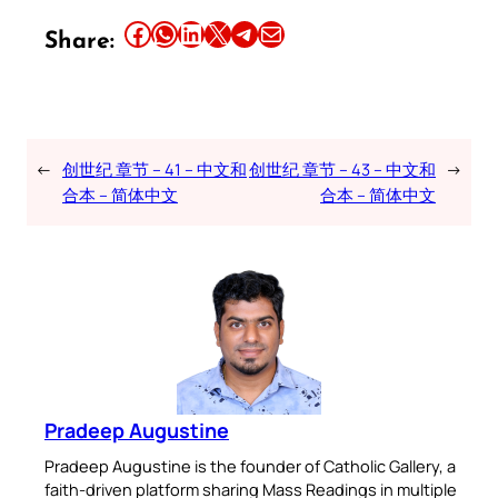
Share this article on Facebook
Share this article on WhatsApp
Share this article on LinkedIn
Share this article on X
Share this article on Telegram
Email this Article
Share:
←
创世纪 章节 – 41 – 中文和
创世纪 章节 – 43 – 中文和
→
合本 – 简体中文
合本 – 简体中文
Pradeep Augustine
Pradeep Augustine is the founder of Catholic Gallery, a
faith-driven platform sharing Mass Readings in multiple