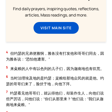
Find daily prayers, inspiring quotes, reflections,
articles, Mass readings, and more.
VISIT MAIN SITE
4
但约瑟的兄弟便雅悯，雅各没有打发他和哥哥们同去，因
为雅各说：“恐怕他遭害。”
5
来籴粮的人中有以色列的儿子们，因为迦南地也有饥荒。
6
当时治理埃及地的是约瑟；粜粮给那地众民的就是他。约
瑟的哥哥们来了，脸伏于地，向他下拜。
7
约瑟看见他哥哥们，就认得他们，却装作生人，向他们说
些严厉话，问他们说：“你们从那里来？”他们说：“我们从迦
南地来籴粮。”