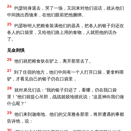
24
约瑟转身退去，哭了一场，又回来对他们说话，就从他们
中间挑出西缅来，在他们眼前把他捆绑。
25
约瑟吩咐人把粮食装满他们的器具，把各人的银子归还在
各人的口袋里，又给他们路上用的食物，人就照他的话办
了。
见金则惧
26
他们就把粮食驮在驴上，离开那里去了。
27
到了住宿的地方，他们中间有一个人打开口袋，要拿料喂
驴，才看见自己的银子仍在口袋里，
28
就对弟兄们说：“我的银子归还了，看哪，仍在我口袋
里！”他们就提心吊胆，战战兢兢地彼此说：“这是神向我们做
什么呢？”
29
他们来到迦南地、他们的父亲雅各那里，将所遭遇的事都
告诉他，说：
30