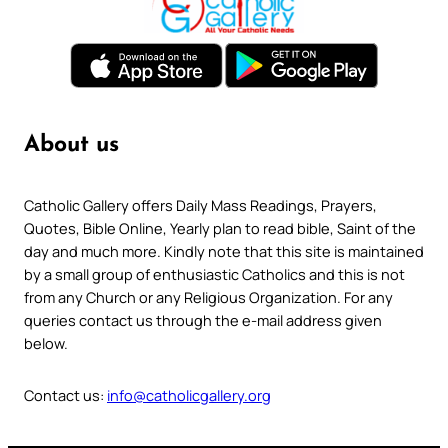
About us
Catholic Gallery offers Daily Mass Readings, Prayers,
Quotes, Bible Online, Yearly plan to read bible, Saint of the
day and much more. Kindly note that this site is maintained
by a small group of enthusiastic Catholics and this is not
from any Church or any Religious Organization. For any
queries contact us through the e-mail address given
below.
Contact us:
info@catholicgallery.org