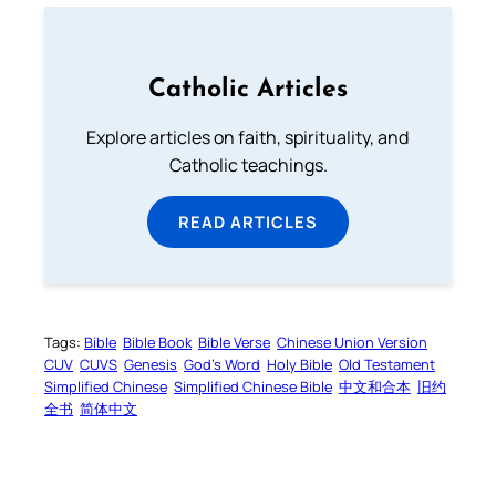
Catholic Articles
Explore articles on faith, spirituality, and
Catholic teachings.
READ ARTICLES
Tags:
Bible
Bible Book
Bible Verse
Chinese Union Version
CUV
CUVS
Genesis
God’s Word
Holy Bible
Old Testament
Simplified Chinese
Simplified Chinese Bible
中文和合本
旧约
全书
简体中文