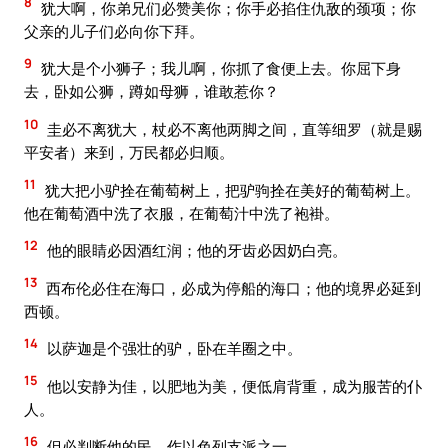
8
犹大啊，你弟兄们必赞美你；你手必掐住仇敌的颈项；你
父亲的儿子们必向你下拜。
9
犹大是个小狮子；我儿啊，你抓了食便上去。你屈下身
去，卧如公狮，蹲如母狮，谁敢惹你？
10
圭必不离犹大，杖必不离他两脚之间，直等细罗（就是赐
平安者）来到，万民都必归顺。
11
犹大把小驴拴在葡萄树上，把驴驹拴在美好的葡萄树上。
他在葡萄酒中洗了衣服，在葡萄汁中洗了袍褂。
12
他的眼睛必因酒红润；他的牙齿必因奶白亮。
13
西布伦必住在海口，必成为停船的海口；他的境界必延到
西顿。
14
以萨迦是个强壮的驴，卧在羊圈之中。
15
他以安静为佳，以肥地为美，便低肩背重，成为服苦的仆
人。
16
但必判断他的民，作以色列支派之一。