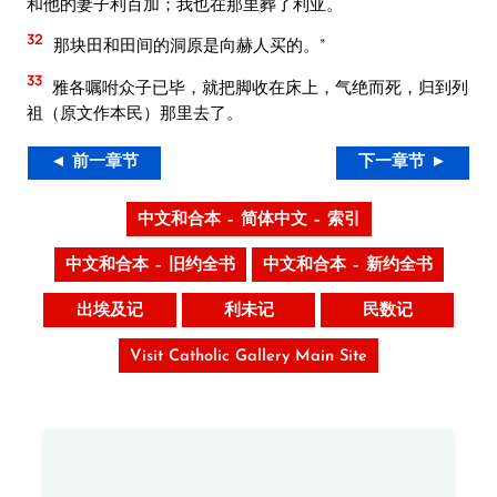
和他的妻子利百加；我也在那里葬了利亚。
32
那块田和田间的洞原是向赫人买的。”
33
雅各嘱咐众子已毕，就把脚收在床上，气绝而死，归到列
祖（原文作本民）那里去了。
◄ 前一章节
下一章节 ►
中文和合本 – 简体中文 – 索引
中文和合本 – 旧约全书
中文和合本 – 新约全书
出埃及记
利未记
民数记
Visit Catholic Gallery Main Site