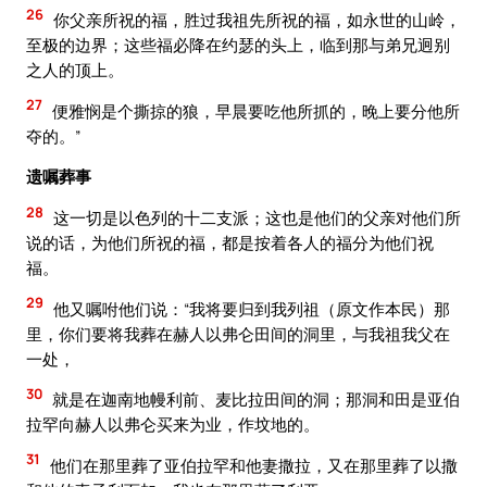
26
你父亲所祝的福，胜过我祖先所祝的福，如永世的山岭，
至极的边界；这些福必降在约瑟的头上，临到那与弟兄迥别
之人的顶上。
27
便雅悯是个撕掠的狼，早晨要吃他所抓的，晚上要分他所
夺的。”
遗嘱葬事
28
这一切是以色列的十二支派；这也是他们的父亲对他们所
说的话，为他们所祝的福，都是按着各人的福分为他们祝
福。
29
他又嘱咐他们说：“我将要归到我列祖（原文作本民）那
里，你们要将我葬在赫人以弗仑田间的洞里，与我祖我父在
一处，
30
就是在迦南地幔利前、麦比拉田间的洞；那洞和田是亚伯
拉罕向赫人以弗仑买来为业，作坟地的。
31
他们在那里葬了亚伯拉罕和他妻撒拉，又在那里葬了以撒