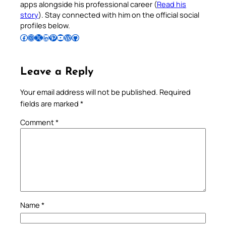
apps alongside his professional career (
Read his
story
). Stay connected with him on the official social
profiles below.
Follow Pradeep on Facebook
Follow Pradeep on Instagram
Follow Pradeep on X
Follow Pradeep on LinkedIn
Follow Pradeep on Pinterest
Subscribe to Pradeep’s Youtube Channel
Follow Pradeep on WordPress
Follow Pradeep on GitHub
Leave a Reply
Your email address will not be published.
Required
fields are marked
*
Comment
*
Name
*