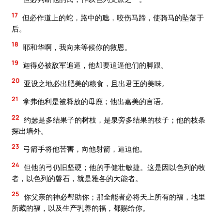
17
但必作道上的蛇，路中的虺，咬伤马蹄，使骑马的坠落于
后。
18
耶和华啊，我向来等候你的救恩。
19
迦得必被敌军追逼，他却要追逼他们的脚跟。
20
亚设之地必出肥美的粮食，且出君王的美味。
21
拿弗他利是被释放的母鹿；他出嘉美的言语。
22
约瑟是多结果子的树枝，是泉旁多结果的枝子；他的枝条
探出墙外。
23
弓箭手将他苦害，向他射箭，逼迫他。
24
但他的弓仍旧坚硬；他的手健壮敏捷。这是因以色列的牧
者，以色列的磐石，就是雅各的大能者。
25
你父亲的神必帮助你；那全能者必将天上所有的福，地里
所藏的福，以及生产乳养的福，都赐给你。