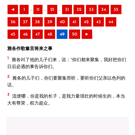
..
..
..
◄
1
11
21
31
32
33
34
35
36
37
38
39
40
41
42
43
44
45
46
47
48
49
50
►
雅各作歌豫言将来之事
1
雅各叫了他的儿子们来，说：“你们都来聚集，我好把你们
日后必遇的事告诉你们。
2
雅各的儿子们，你们要聚集而听，要听你们父亲以色列的
话。
3
流便哪，你是我的长子，是我力量强壮的时候生的，本当
大有尊荣，权力超众。