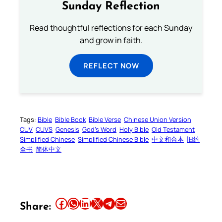
Sunday Reflection
Read thoughtful reflections for each Sunday
and grow in faith.
REFLECT NOW
Tags:
Bible
Bible Book
Bible Verse
Chinese Union Version
CUV
CUVS
Genesis
God’s Word
Holy Bible
Old Testament
Simplified Chinese
Simplified Chinese Bible
中文和合本
旧约
全书
简体中文
Share this article on Facebook
Share this article on WhatsApp
Share this article on LinkedIn
Share this article on X
Share this article on Telegram
Email this Article
Share: