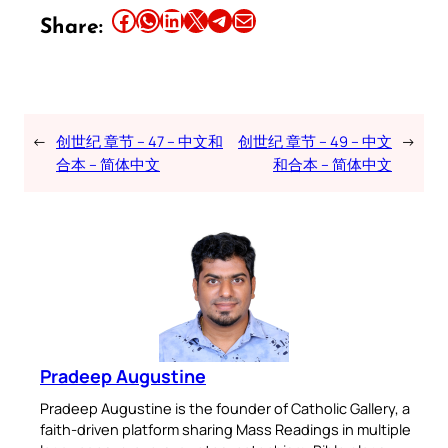
Share this article on Facebook
Share this article on WhatsApp
Share this article on LinkedIn
Share this article on X
Share this article on Telegram
Email this Article
Share:
←
创世纪 章节 – 47 – 中文和
创世纪 章节 – 49 – 中文
→
合本 – 简体中文
和合本 – 简体中文
Pradeep Augustine
Pradeep Augustine is the founder of Catholic Gallery, a
faith-driven platform sharing Mass Readings in multiple