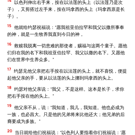
14
以色列伸出右手来，按在以法莲的头上（以法莲乃是次
子），又剪搭过左手来，按在玛拿西的头上（玛拿西原是长
子）。
15
他就给约瑟祝福说：“愿我祖亚伯拉罕和我父以撒所事奉
的神，就是一生牧养我直到今日的神，
16
救赎我脱离一切患难的那使者，赐福与这两个童子。愿他
们归在我的名下和我祖亚伯拉罕、我父以撒的名下。又愿他
们在世界中生养众多。”
17
约瑟见他父亲把右手按在以法莲的头上，就不喜悦，便提
起他父亲的手，要从以法莲的头上挪到玛拿西的头上。
18
约瑟对他父亲说：“我父，不是这样。这本是长子，求你
把右手按在他的头上。”
19
他父亲不从，说：“我知道，我儿，我知道。他也必成为
一族，也必昌大。只是他的兄弟将来比他还大；他兄弟的后
裔要成为多族。”
20
当日就给他们祝福说：“以色列人要指着你们祝福说：‘愿