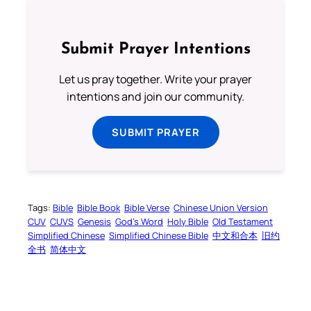
Submit Prayer Intentions
Let us pray together. Write your prayer
intentions and join our community.
SUBMIT PRAYER
Tags:
Bible
Bible Book
Bible Verse
Chinese Union Version
CUV
CUVS
Genesis
God’s Word
Holy Bible
Old Testament
Simplified Chinese
Simplified Chinese Bible
中文和合本
旧约
全书
简体中文