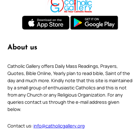
About us
Catholic Gallery offers Daily Mass Readings, Prayers,
Quotes, Bible Online, Yearly plan to read bible, Saint of the
day and much more. Kindly note that this site is maintained
by a small group of enthusiastic Catholics and this is not
from any Church or any Religious Organization. For any
queries contact us through the e-mail address given
below.
Contact us:
info@catholicgallery.org