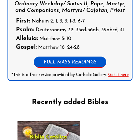
Ordinary Weekday/ Sixtus II, Pope, Martyr,
and Companions, Martyrs/ Cajetan, Priest
First:
Nahum 2: 1, 3; 3: 1-3, 6-7
Psalm:
Deuteronomy 32: 35cd-36ab, 39abcd, 41
Alleluia:
Matthew 5: 10
Gospel:
Matthew 16: 24-28
FULL MASS READINGS
*This is a free service provided by Catholic Gallery.
Get it here
Recently added Bibles