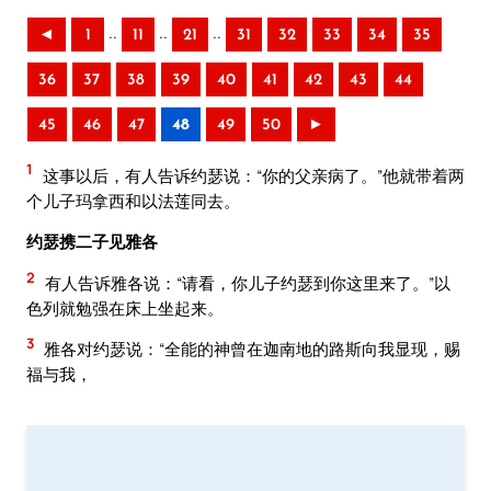
..
..
..
◄
1
11
21
31
32
33
34
35
36
37
38
39
40
41
42
43
44
45
46
47
48
49
50
►
1
这事以后，有人告诉约瑟说：“你的父亲病了。”他就带着两
个儿子玛拿西和以法莲同去。
约瑟携二子见雅各
2
有人告诉雅各说：“请看，你儿子约瑟到你这里来了。”以
色列就勉强在床上坐起来。
3
雅各对约瑟说：“全能的神曾在迦南地的路斯向我显现，赐
福与我，