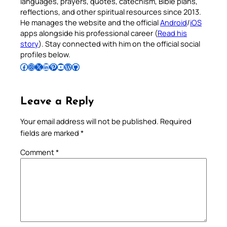
languages, prayers, quotes, catechism, Bible plans,
reflections, and other spiritual resources since 2013.
He manages the website and the official
Android
/
iOS
apps alongside his professional career (
Read his
story
). Stay connected with him on the official social
profiles below.
Follow Pradeep on Facebook
Follow Pradeep on Instagram
Follow Pradeep on X
Follow Pradeep on LinkedIn
Follow Pradeep on Pinterest
Subscribe to Pradeep’s Youtube Channel
Follow Pradeep on WordPress
Follow Pradeep on GitHub
Leave a Reply
Your email address will not be published.
Required
fields are marked
*
Comment
*