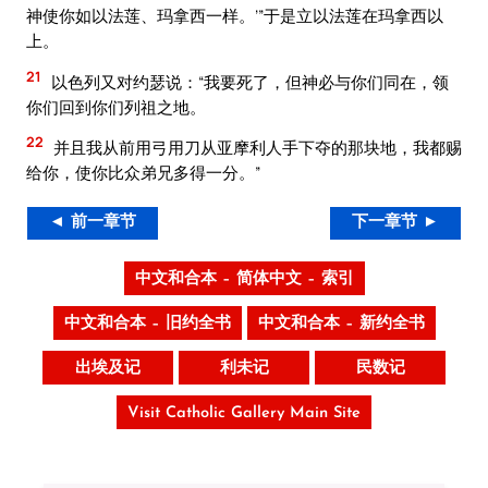
神使你如以法莲、玛拿西一样。’”于是立以法莲在玛拿西以
上。
21
以色列又对约瑟说：“我要死了，但神必与你们同在，领
你们回到你们列祖之地。
22
并且我从前用弓用刀从亚摩利人手下夺的那块地，我都赐
给你，使你比众弟兄多得一分。”
◄ 前一章节
下一章节 ►
中文和合本 – 简体中文 – 索引
中文和合本 – 旧约全书
中文和合本 – 新约全书
出埃及记
利未记
民数记
Visit Catholic Gallery Main Site