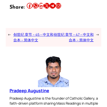
Share this article on Facebook
Share this article on WhatsApp
Share this article on LinkedIn
Share this article on X
Share this article on Telegram
Email this Article
Share:
←
创世纪 章节 – 45 – 中文和
创世纪 章节 – 47 – 中文和
→
合本 – 简体中文
合本 – 简体中文
Pradeep Augustine
Pradeep Augustine is the founder of Catholic Gallery, a
faith-driven platform sharing Mass Readings in multiple