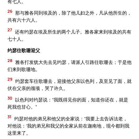
有七人。
26
那与雅各同到埃及的，除了他儿妇之外，凡从他所生的，
共有六十六人。
27
还有约瑟在埃及所生的两个儿子。雅各家来到埃及的共有
七十人。
约瑟往歌珊迎父
28
雅各打发犹大先去见约瑟，请派人引路往歌珊去；于是他
们来到歌珊地。
29
约瑟套车往歌珊去，迎接他父亲以色列，及至见了面，就
伏在父亲的颈项，哭了许久。
30
以色列对约瑟说：“我既得见你的面，知道你还在，就是
死我也甘心。”
31
约瑟对他的弟兄和他父的全家说：“我要上去告诉法老，
对他说：‘我的弟兄和我父的全家从前在迦南地，现今都到我
这里来了。