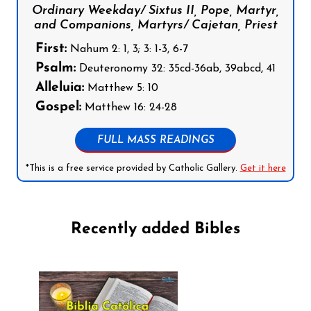
Ordinary Weekday/ Sixtus II, Pope, Martyr,
and Companions, Martyrs/ Cajetan, Priest
First:
Nahum 2: 1, 3; 3: 1-3, 6-7
Psalm:
Deuteronomy 32: 35cd-36ab, 39abcd, 41
Alleluia:
Matthew 5: 10
Gospel:
Matthew 16: 24-28
FULL MASS READINGS
*This is a free service provided by Catholic Gallery.
Get it here
Recently added Bibles