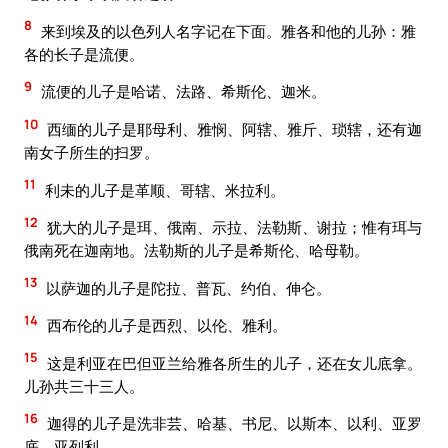
8
来到埃及的以色列人名字记在下面。雅各和他的儿孙：雅
各的长子是流便。
9
流便的儿子是哈诺、法路、希斯伦、迦米。
10
西缅的儿子是耶母利、雅悯、阿辖、雅斤、琐辖，还有迦
南女子所生的扫罗。
11
利未的儿子是革顺、哥辖、米拉利。
12
犹大的儿子是珥、俄南、示拉、法勒斯、谢拉；惟有珥与
俄南死在迦南地。法勒斯的儿子是希斯伦、哈母勒。
13
以萨迦的儿子是陀拉、普瓦、约伯、伸仑。
14
西布伦的儿子是西烈、以伦、雅利。
15
这是利亚在巴但亚兰给雅各所生的儿子，还在女儿底拿。
儿孙共三十三人。
16
迦得的儿子是洗非芸、哈基、书尼、以斯本、以利、亚罗
底、亚列利。