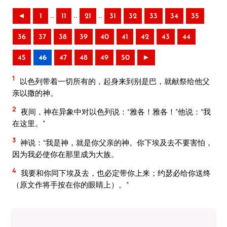
..
..
..
◄
1
11
21
31
32
33
34
35
36
37
38
39
40
41
42
43
44
45
46
47
48
49
50
►
1
以色列带着一切所有的，起身来到别是巴，就献祭给他父
亲以撒的神。
2
夜间，神在异象中对以色列说：“雅各！雅各！”他说：“我
在这里。”
3
神说：“我是神，就是你父亲的神。你下埃及去不要害怕，
因为我必使你在那里成为大族。
4
我要和你同下埃及去，也必定带你上来；约瑟必给你送终
（原文作将手按在你的眼睛上）。”