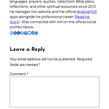
languages, prayers, quotes, catechism, Bible plans,
reflections, and other spiritual resources since 2013.
He manages the website and the official
Android
/
iOS
apps alongside his professional career (
Read his
story
). Stay connected with him on the official social
profiles below.
Follow Pradeep on Facebook
Follow Pradeep on Instagram
Follow Pradeep on X
Follow Pradeep on LinkedIn
Follow Pradeep on Pinterest
Subscribe to Pradeep’s Youtube Channel
Follow Pradeep on WordPress
Follow Pradeep on GitHub
Leave a Reply
Your email address will not be published.
Required
fields are marked
*
Comment
*