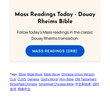
Mass Readings Today - Douay
Rheims Bible
Follow today's Mass readings in the classic
Douay Rheims translation.
MASS READINGS (DRB)
Tags:
Bible
Bible Book
Bible Verse
Chinese Union Version
CUV
CUVS
Genesis
God’s Word
Holy Bible
Old Testament
Simplified Chinese
Simplified Chinese Bible
中文和合本
旧约
全书
简体中文