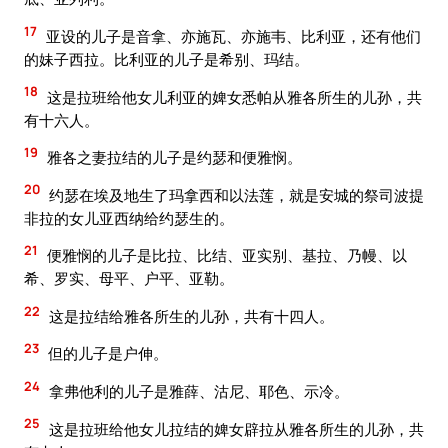
17
亚设的儿子是音拿、亦施瓦、亦施韦、比利亚，还有他们
的妹子西拉。比利亚的儿子是希别、玛结。
18
这是拉班给他女儿利亚的婢女悉帕从雅各所生的儿孙，共
有十六人。
19
雅各之妻拉结的儿子是约瑟和便雅悯。
20
约瑟在埃及地生了玛拿西和以法莲，就是安城的祭司波提
非拉的女儿亚西纳给约瑟生的。
21
便雅悯的儿子是比拉、比结、亚实别、基拉、乃幔、以
希、罗实、母平、户平、亚勒。
22
这是拉结给雅各所生的儿孙，共有十四人。
23
但的儿子是户伸。
24
拿弗他利的儿子是雅薛、沽尼、耶色、示冷。
25
这是拉班给他女儿拉结的婢女辟拉从雅各所生的儿孙，共