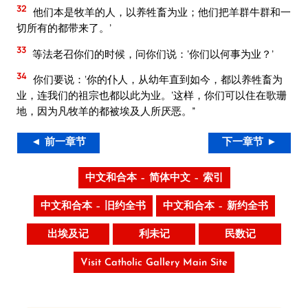
32
他们本是牧羊的人，以养牲畜为业；他们把羊群牛群和一
切所有的都带来了。’
33
等法老召你们的时候，问你们说：‘你们以何事为业？’
34
你们要说：‘你的仆人，从幼年直到如今，都以养牲畜为
业，连我们的祖宗也都以此为业。’这样，你们可以住在歌珊
地，因为凡牧羊的都被埃及人所厌恶。”
◄ 前一章节
下一章节 ►
中文和合本 – 简体中文 – 索引
中文和合本 – 旧约全书
中文和合本 – 新约全书
出埃及记
利未记
民数记
Visit Catholic Gallery Main Site