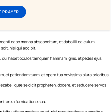
T PRAYER
Vincenti dabo manna absconditum, et dabo illi calculum
it, nisi qui accipit.
ei, qui habet oculos tamquam flammam ignis, et pedes ejus
um, et patientiam tuam, et opera tua novissima plura prioribus.
Jezabel, quæ se dicit propheten, docere, et seducere servos
œnitere a fornicatione sua.
n tribulatione maxima erunt, nisi pœnitentiam ab operibus