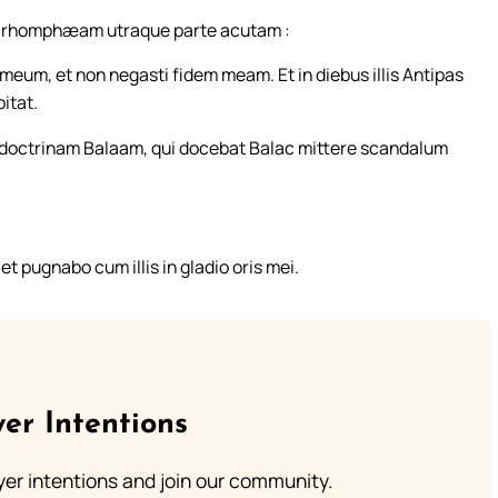
et rhomphæam utraque parte acutam :
meum, et non negasti fidem meam. Et in diebus illis Antipas
itat.
s doctrinam Balaam, qui docebat Balac mittere scandalum
et pugnabo cum illis in gladio oris mei.
er Intentions
ayer intentions and join our community.