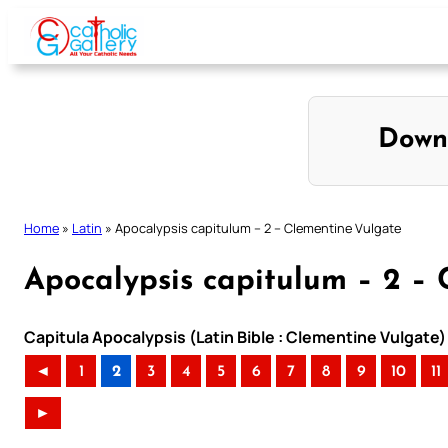
Skip
to
content
Down
Home
»
Latin
»
Apocalypsis capitulum – 2 – Clementine Vulgate
Apocalypsis capitulum – 2 –
Capitula Apocalypsis (Latin Bible : Clementine Vulgate)
◄
1
2
3
4
5
6
7
8
9
10
11
►