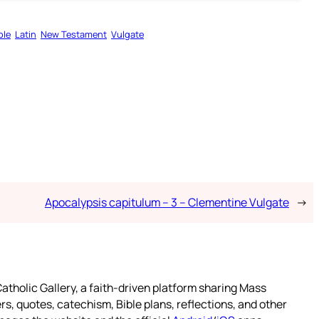
ble
Latin
New Testament
Vulgate
Apocalypsis capitulum – 3 – Clementine Vulgate
→
atholic Gallery, a faith-driven platform sharing Mass
rs, quotes, catechism, Bible plans, reflections, and other