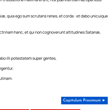
esiæ, quia ego sum scrutans renes, et corda : et dabo unicuique
octrinam hanc, et qui non cognoverunt altitudines Satanæ,
dabo illi potestatem super gentes,
ngentur,
tutinam.
Capitulum Proximum ►