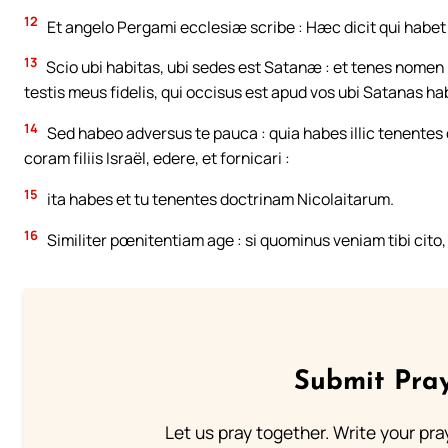
12
Et angelo Pergami ecclesiæ scribe : Hæc dicit qui hab
13
Scio ubi habitas, ubi sedes est Satanæ : et tenes nomen 
testis meus fidelis, qui occisus est apud vos ubi Satanas hab
14
Sed habeo adversus te pauca : quia habes illic tenente
coram filiis Israël, edere, et fornicari :
15
ita habes et tu tenentes doctrinam Nicolaitarum.
16
Similiter pœnitentiam age : si quominus veniam tibi cito, 
Submit Pray
Let us pray together. Write your pr