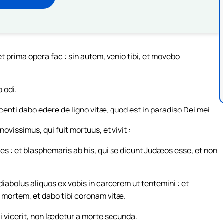
 prima opera fac : sin autem, venio tibi, et movebo
 odi.
ncenti dabo edere de ligno vitæ, quod est in paradiso Dei mei.
vissimus, qui fuit mortuus, et vivit :
s : et blasphemaris ab his, qui se dicunt Judæos esse, et non
abolus aliquos ex vobis in carcerem ut tentemini : et
d mortem, et dabo tibi coronam vitæ.
ui vicerit, non lædetur a morte secunda.