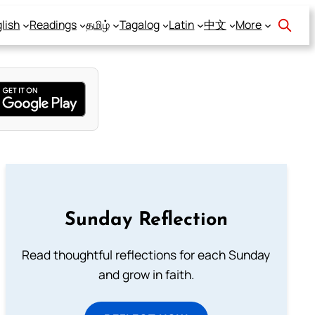
lish
Readings
தமிழ்
Tagalog
Latin
中文
More
Sunday Reflection
Read thoughtful reflections for each Sunday
and grow in faith.