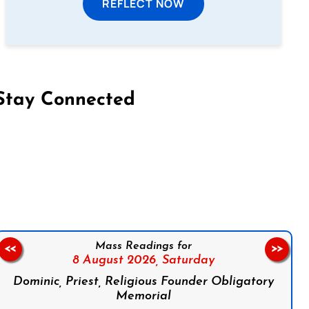
REFLECT NOW
Stay Connected
on Facebook
Follow us on Instagram
Follow us on X
Subscribe to our YouTube Channel
Follow us on WhatsApp
Mass Readings for
<<
>>
8 August 2026,
Saturday
Dominic, Priest, Religious Founder Obligatory
Memorial