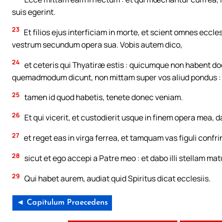
suis egerint.
23
Et filios ejus interficiam in morte, et scient omnes eccl
vestrum secundum opera sua. Vobis autem dico,
24
et ceteris qui Thyatiræ estis : quicumque non habent d
quemadmodum dicunt, non mittam super vos aliud pondus :
25
tamen id quod habetis, tenete donec veniam.
26
Et qui vicerit, et custodierit usque in finem opera mea, 
27
et reget eas in virga ferrea, et tamquam vas figuli confri
28
sicut et ego accepi a Patre meo : et dabo illi stellam ma
29
Qui habet aurem, audiat quid Spiritus dicat ecclesiis.
◄ Capitulum Praecedens