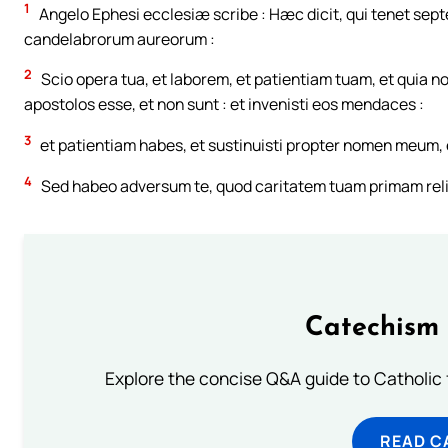
1
Angelo Ephesi ecclesiæ scribe : Hæc dicit, qui tenet sept
candelabrorum aureorum :
2
Scio opera tua, et laborem, et patientiam tuam, et quia no
apostolos esse, et non sunt : et invenisti eos mendaces :
3
et patientiam habes, et sustinuisti propter nomen meum, e
4
Sed habeo adversum te, quod caritatem tuam primam reli
Catechism 
Explore the concise Q&A guide to Catholic f
READ C