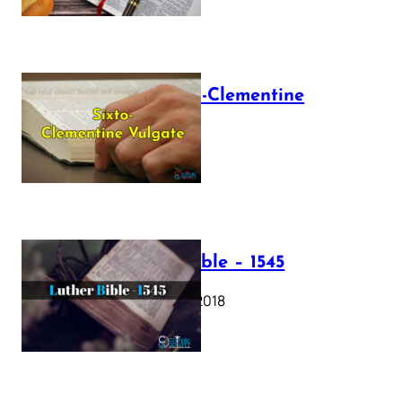
The Sixto-Clementine
Vulgate
July 12, 2025
Luther Bible – 1545
October 17, 2018