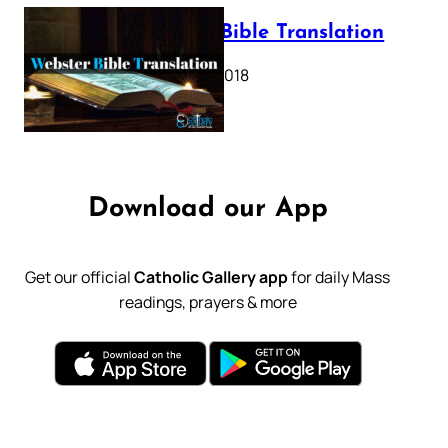
Webster Bible Translation
October 11, 2018
Download our App
Get our official
Catholic Gallery app
for daily Mass
readings, prayers & more