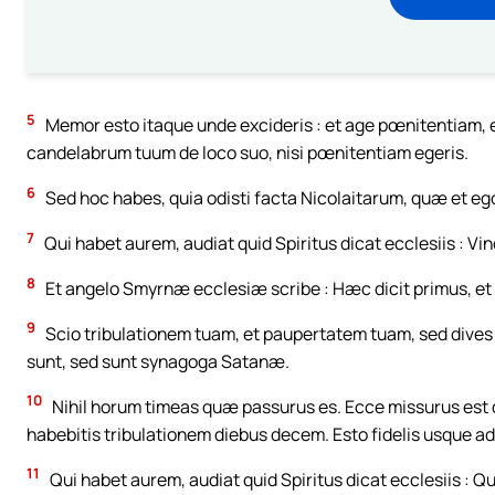
5
Memor esto itaque unde excideris : et age pœnitentiam, et
candelabrum tuum de loco suo, nisi pœnitentiam egeris.
6
Sed hoc habes, quia odisti facta Nicolaitarum, quæ et ego
7
Qui habet aurem, audiat quid Spiritus dicat ecclesiis : Vi
8
Et angelo Smyrnæ ecclesiæ scribe : Hæc dicit primus, et no
9
Scio tribulationem tuam, et paupertatem tuam, sed dives e
sunt, sed sunt synagoga Satanæ.
10
Nihil horum timeas quæ passurus es. Ecce missurus est di
habebitis tribulationem diebus decem. Esto fidelis usque a
11
Qui habet aurem, audiat quid Spiritus dicat ecclesiis : Q