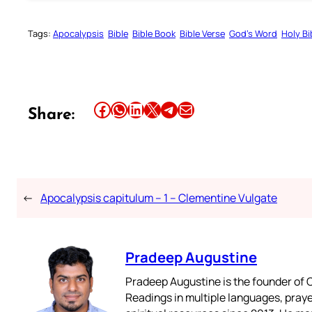
Tags:
Apocalypsis
Bible
Bible Book
Bible Verse
God’s Word
Holy Bi
Share this article on Facebook
Share this article on WhatsApp
Share this article on LinkedIn
Share this article on X
Share this article on Telegram
Email this Article
Share:
←
Apocalypsis capitulum – 1 – Clementine Vulgate
Pradeep Augustine
Pradeep Augustine is the founder of C
Readings in multiple languages, praye