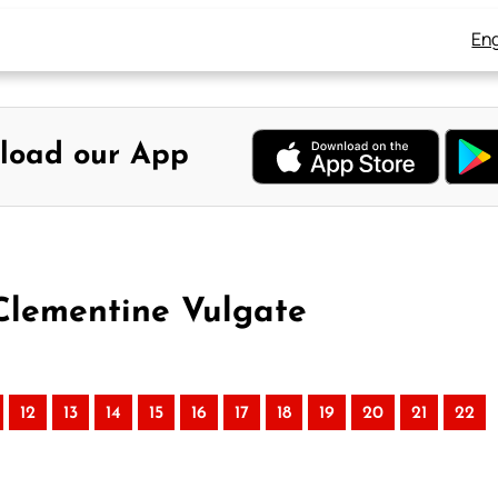
Eng
load our App
 Clementine Vulgate
12
13
14
15
16
17
18
19
20
21
22