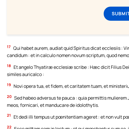
SUBMI
17
Qui habet aurem, audiat quid Spiritus dicat ecclesiis : 
candidum : et in calculo nomen novum scriptum, quod nemo sc
18
Et angelo Thyatiræ ecclesiæ scribe : Hæc dicit Filius D
similes auricalco :
19
Novi opera tua, et fidem, et caritatem tuam, et ministeri
20
Sed habeo adversus te pauca : quia permittis mulierem 
meos, fornicari, et manducare de idolothytis.
21
Et dedi illi tempus ut pœnitentiam ageret : et non vult p
22
Ecce mittam eam in lectum : et qui mœchantur cum ea, i