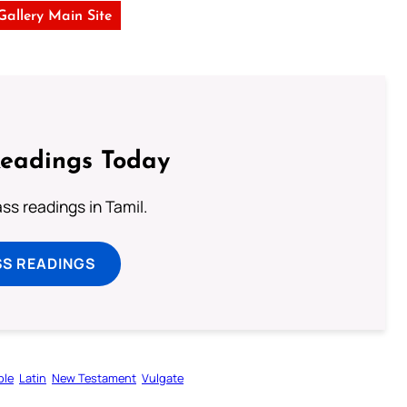
 Gallery Main Site
Readings Today
s readings in Tamil.
SS READINGS
ble
Latin
New Testament
Vulgate