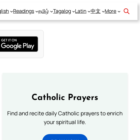
lish
Readings
தமிழ்
Tagalog
Latin
中文
More
Catholic Prayers
Find and recite daily Catholic prayers to enrich
your spiritual life.