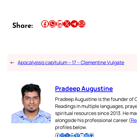
Share this article on Facebook
Share this article on WhatsApp
Share this article on LinkedIn
Share this article on X
Share this article on Telegram
Email this Article
Share:
←
Apocalypsis capitulum – 17 – Clementine Vulgate
Pradeep Augustine
Pradeep Augustine is the founder of C
Readings in multiple languages, praye
spiritual resources since 2013. He ma
alongside his professional career (
Re
profiles below.
Follow Pradeep on Facebook
Follow Pradeep on Instagram
Follow Pradeep on X
Follow Pradeep on LinkedIn
Follow Pradeep on Pinterest
Subscribe to Pradeep’s Youtube Channel
Follow Pradeep on WordPress
Follow Pradeep on GitHub