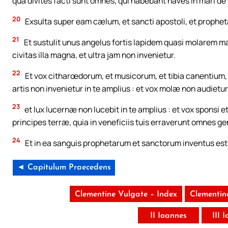
qua divites facti sunt omnes, qui habebant naves in mari de 
20
Exsulta super eam cælum, et sancti apostoli, et prophetæ
21
Et sustulit unus angelus fortis lapidem quasi molarem ma
civitas illa magna, et ultra jam non invenietur.
22
Et vox citharœdorum, et musicorum, et tibia canentium, e
artis non invenietur in te amplius : et vox molæ non audietur 
23
et lux lucernæ non lucebit in te amplius : et vox sponsi 
principes terræ, quia in veneficiis tuis erraverunt omnes ge
24
Et in ea sanguis prophetarum et sanctorum inventus est : 
◄ Capitulum Praecedens
Clementine Vulgate – Index
Clementin
II Ioannes
III 