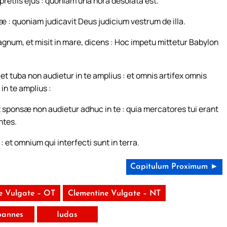
pretiis ejus : quoniam una hora desolata est.
 : quoniam judicavit Deus judicium vestrum de illa.
gnum, et misit in mare, dicens : Hoc impetu mittetur Babylon
t tuba non audietur in te amplius : et omnis artifex omnis
in te amplius :
et sponsæ non audietur adhuc in te : quia mercatores tui erant
ntes.
et omnium qui interfecti sunt in terra.
Capitulum Proximum ►
e Vulgate – OT
Clementine Vulgate – NT
Ioannes
Iudas