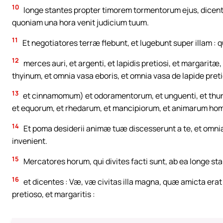
10
longe stantes propter timorem tormentorum ejus, dicentes 
quoniam una hora venit judicium tuum.
11
Et negotiatores terræ flebunt, et lugebunt super illam 
12
merces auri, et argenti, et lapidis pretiosi, et margaritæ,
thyinum, et omnia vasa eboris, et omnia vasa de lapide pret
13
et cinnamomum) et odoramentorum, et unguenti, et thuris, e
et equorum, et rhedarum, et mancipiorum, et animarum ho
14
Et poma desiderii animæ tuæ discesserunt a te, et omnia 
invenient.
15
Mercatores horum, qui divites facti sunt, ab ea longe st
16
et dicentes : Væ, væ civitas illa magna, quæ amicta erat 
pretioso, et margaritis :