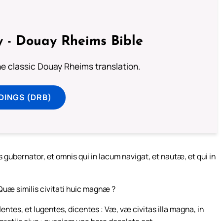
 - Douay Rheims Bible
he classic Douay Rheims translation.
DINGS (DRB)
gubernator, et omnis qui in lacum navigat, et nautæ, et qui in
Quæ similis civitati huic magnæ ?
ntes, et lugentes, dicentes : Væ, væ civitas illa magna, in