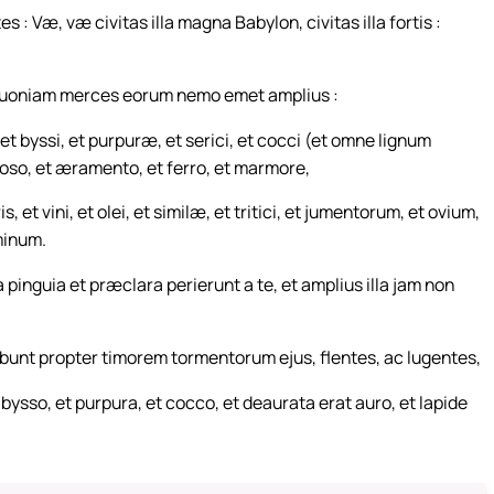
: Væ, væ civitas illa magna Babylon, civitas illa fortis :
: quoniam merces eorum nemo emet amplius :
 et byssi, et purpuræ, et serici, et cocci (et omne lignum
ioso, et æramento, et ferro, et marmore,
t vini, et olei, et similæ, et tritici, et jumentorum, et ovium,
minum.
pinguia et præclara perierunt a te, et amplius illa jam non
abunt propter timorem tormentorum ejus, flentes, ac lugentes,
bysso, et purpura, et cocco, et deaurata erat auro, et lapide