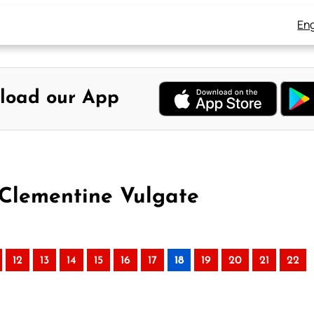
Eng
load our App
 Clementine Vulgate
12
13
14
15
16
17
18
19
20
21
22