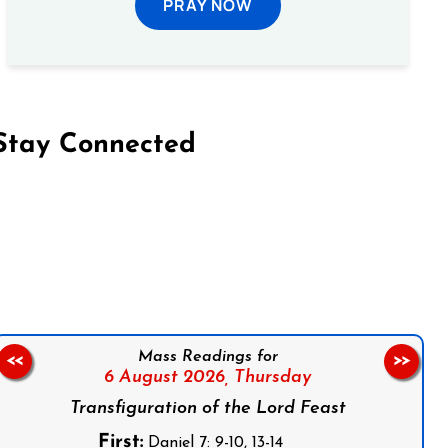
PRAY NOW
Stay Connected
on Facebook
Follow us on Instagram
Follow us on X
Subscribe to our YouTube Channel
Follow us on WhatsApp
Mass Readings for
<<
>>
6 August 2026,
Thursday
Transfiguration of the Lord Feast
First:
Daniel 7: 9-10, 13-14