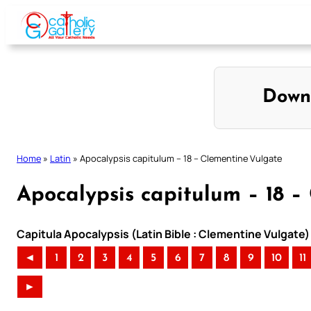
Skip
to
content
Down
Home
»
Latin
»
Apocalypsis capitulum – 18 – Clementine Vulgate
Apocalypsis capitulum – 18 –
Capitula Apocalypsis (Latin Bible : Clementine Vulgate)
◄
1
2
3
4
5
6
7
8
9
10
11
►