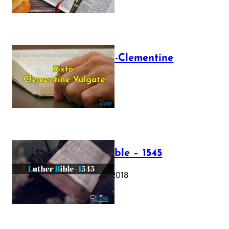
The Sixto-Clementine
Vulgate
July 12, 2025
Luther Bible – 1545
October 17, 2018