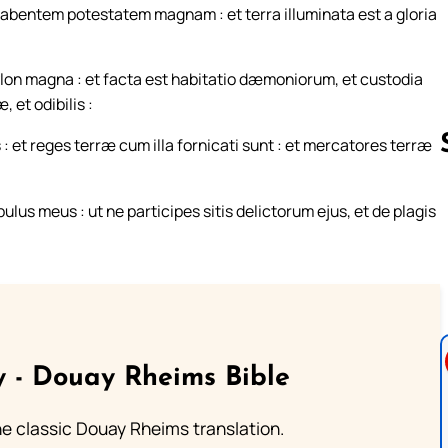
bentem potestatem magnam : et terra illuminata est a gloria
bylon magna : et facta est habitatio dæmoniorum, et custodia
 et odibilis :
: et reges terræ cum illa fornicati sunt : et mercatores terræ
ulus meus : ut ne participes sitis delictorum ejus, et de plagis
Follow us 
 - Douay Rheims Bible
he classic Douay Rheims translation.