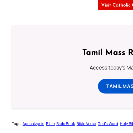
Visit Catholic
Tamil Mass 
Access today's Mas
TAMIL MA
Tags:
Apocalypsis
Bible
Bible Book
Bible Verse
God’s Word
Holy Bi