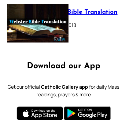
Webster Bible Translation
October 11, 2018
Download our App
Get our official
Catholic Gallery app
for daily Mass
readings, prayers & more