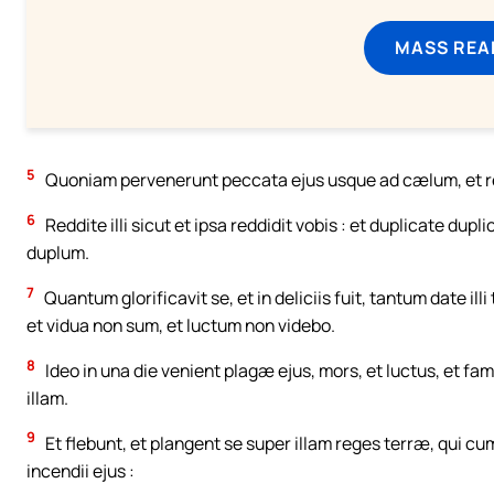
MASS REA
5
Quoniam pervenerunt peccata ejus usque ad cælum, et re
6
Reddite illi sicut et ipsa reddidit vobis : et duplicate dupl
duplum.
7
Quantum glorificavit se, et in deliciis fuit, tantum date ill
et vidua non sum, et luctum non videbo.
8
Ideo in una die venient plagæ ejus, mors, et luctus, et fam
illam.
9
Et flebunt, et plangent se super illam reges terræ, qui cum 
incendii ejus :