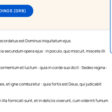
DINGS (DRB)
cordatus est Dominus iniquitatum ejus.
icia secundum opera ejus : in poculo, quo miscuit, miscete illi
i tormentum et luctum : quia in corde suo dicit : Sedeo regina :
es, et igne comburetur : quia fortis est Deus, qui judicabit
illa fornicati sunt, et in deliciis vixerunt, cum viderint fumum