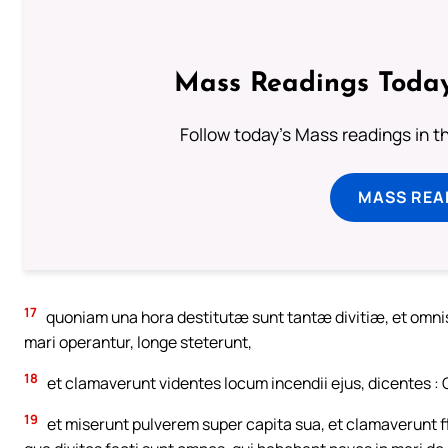
Mass Readings Today
Follow today's Mass readings in t
MASS REA
17
quoniam una hora destitutæ sunt tantæ divitiæ, et omnis 
mari operantur, longe steterunt,
18
et clamaverunt videntes locum incendii ejus, dicentes : 
19
et miserunt pulverem super capita sua, et clamaverunt fle