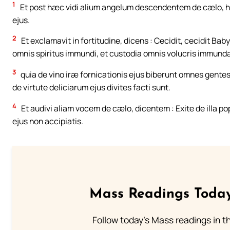
1
Et post hæc vidi alium angelum descendentem de cælo, ha
ejus.
2
Et exclamavit in fortitudine, dicens : Cecidit, cecidit Ba
omnis spiritus immundi, et custodia omnis volucris immundæ,
3
quia de vino iræ fornicationis ejus biberunt omnes gentes 
de virtute deliciarum ejus divites facti sunt.
4
Et audivi aliam vocem de cælo, dicentem : Exite de illa pop
ejus non accipiatis.
Mass Readings Today
Follow today's Mass readings in t