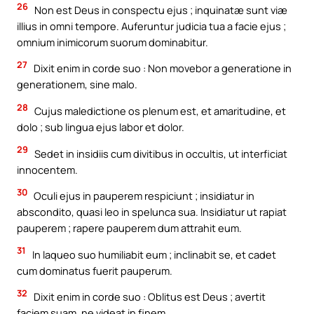
26
Non est Deus in conspectu ejus ; inquinatæ sunt viæ
illius in omni tempore. Auferuntur judicia tua a facie ejus ;
omnium inimicorum suorum dominabitur.
27
Dixit enim in corde suo : Non movebor a generatione in
generationem, sine malo.
28
Cujus maledictione os plenum est, et amaritudine, et
dolo ; sub lingua ejus labor et dolor.
29
Sedet in insidiis cum divitibus in occultis, ut interficiat
innocentem.
30
Oculi ejus in pauperem respiciunt ; insidiatur in
abscondito, quasi leo in spelunca sua. Insidiatur ut rapiat
pauperem ; rapere pauperem dum attrahit eum.
31
In laqueo suo humiliabit eum ; inclinabit se, et cadet
cum dominatus fuerit pauperum.
32
Dixit enim in corde suo : Oblitus est Deus ; avertit
faciem suam, ne videat in finem.