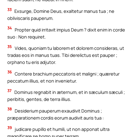
33
Exsurge, Domine Deus, exaltetur manus tua ; ne
obliviscaris pauperum.
34
Propter quid irritavit impius Deum ? dixit enim in corde
suo : Non requiret.
35
Vides, quoniam tu laborem et dolorem consideras, ut
tradas eos in manus tuas. Tibi derelictus est pauper ;
orphano tu eris adjutor.
36
Contere brachium peccatoris et maligni ; quæretur
peccatum illius, et non invenietur.
37
Dominus regnabit in æternum, et in sæculum sæculi ;
peribitis, gentes, de terra illius.
38
Desiderium pauperum exaudivit Dominus ;
præparationem cordis eorum audivit auris tua :
39
judicare pupillo et humili, ut non apponat ultra
magnificare se homo super terram.