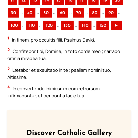
11
12
13
14
15
16
17
18
19
20
..
..
..
..
..
..
..
30
40
50
60
70
80
90
..
..
..
..
..
100
110
120
130
140
150
►
1
In finem, pro occultis filii. Psalmus David.
2
Confitebor tibi, Domine, in toto corde meo ; narrabo
omnia mirabilia tua.
3
Lætabor et exsultabo in te ; psallam nomini tuo,
Altissime.
4
In convertendo inimicum meum retrorsum ;
infirmabuntur, et peribunt a facie tua.
Discover Catholic Gallery