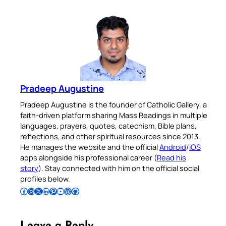
Pradeep Augustine
Pradeep Augustine is the founder of Catholic Gallery, a
faith-driven platform sharing Mass Readings in multiple
languages, prayers, quotes, catechism, Bible plans,
reflections, and other spiritual resources since 2013.
He manages the website and the official
Android
/
iOS
apps alongside his professional career (
Read his
story
). Stay connected with him on the official social
profiles below.
Follow Pradeep on Facebook
Follow Pradeep on Instagram
Follow Pradeep on X
Follow Pradeep on LinkedIn
Follow Pradeep on Pinterest
Subscribe to Pradeep’s Youtube Channel
Follow Pradeep on WordPress
Follow Pradeep on GitHub
Leave a Reply