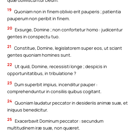
quæ obliviscuntur Deum.
19
Quoniam non in finem oblivio erit pauperis ; patientia
pauperum non peribit in finem.
20
Exsurge, Domine ; non confortetur homo : judicentur
gentes in conspectu tuo.
21
Constitue, Domine, legislatorem super eos, ut sciant
gentes quoniam homines sunt.
22
Ut quid, Domine, recessisti longe ; despicis in
opportunitatibus, in tribulatione ?
23
Dum superbit impius, incenditur pauper :
comprehenduntur in consiliis quibus cogitant.
24
Quoniam laudatur peccator in desideriis animæ suæ, et
iniquus benedicitur.
25
Exacerbavit Dominum peccator : secundum
multitudinem iræ suæ, non quæret.