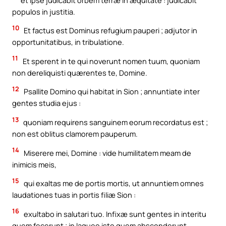
populos in justitia.
10
Et factus est Dominus refugium pauperi ; adjutor in
opportunitatibus, in tribulatione.
11
Et sperent in te qui noverunt nomen tuum, quoniam
non dereliquisti quærentes te, Domine.
12
Psallite Domino qui habitat in Sion ; annuntiate inter
gentes studia ejus :
13
quoniam requirens sanguinem eorum recordatus est ;
non est oblitus clamorem pauperum.
14
Miserere mei, Domine : vide humilitatem meam de
inimicis meis,
15
qui exaltas me de portis mortis, ut annuntiem omnes
laudationes tuas in portis filiæ Sion :
16
exultabo in salutari tuo. Infixæ sunt gentes in interitu
quem fecerunt ; in laqueo isto quem absconderunt