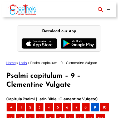
Skip
to
content
Download our App
Home
»
Latin
»
Psalmi capitulum – 9 – Clementine Vulgate
Psalmi capitulum – 9 –
Clementine Vulgate
Capitula Psalmi (Latin Bible : Clementine Vulgate)
◄
1
2
3
4
5
6
7
8
9
10
..