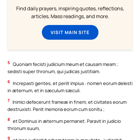
Find daily prayers, inspiring quotes, reflections,
articles, Mass readings, and more.
VISIT MAIN SITE
5
Quoniam fecisti judicium meum et causam meam ;
sedisti super thronum, qui judicas justitiam.
6
Increpasti gentes, et periit impius : nomen eorum delesti
in æternum, et in sæculum sæculi.
7
Inimici defecerunt frameæ in finem, et civitates eorum
destruxisti. Periit memoria eorum cum sonitu ;
8
et Dominus in æternum permanet. Paravit in judicio
thronum suum,
9
et ipse judicabit orbem terræ in æquitate : judicabit