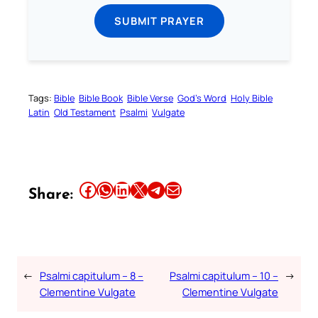
SUBMIT PRAYER
Tags:
Bible
Bible Book
Bible Verse
God’s Word
Holy Bible
Latin
Old Testament
Psalmi
Vulgate
Share this article on Facebook
Share this article on WhatsApp
Share this article on LinkedIn
Share this article on X
Share this article on Telegram
Email this Article
Share:
←
Psalmi capitulum – 8 –
Psalmi capitulum – 10 –
→
Clementine Vulgate
Clementine Vulgate