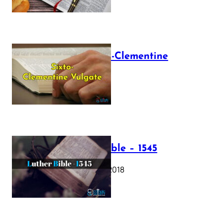
The Sixto-Clementine
Vulgate
July 12, 2025
Luther Bible – 1545
October 17, 2018