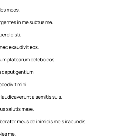
des meos.
urgentes in me subtus me.
erdidisti.
nec exaudivit eos.
tum platearum delebo eos.
n caput gentium.
obedivit mihi.
et claudicaverunt a semitis suis.
eus salutis meæ.
iberator meus de inimicis meis iracundis.
pies me.