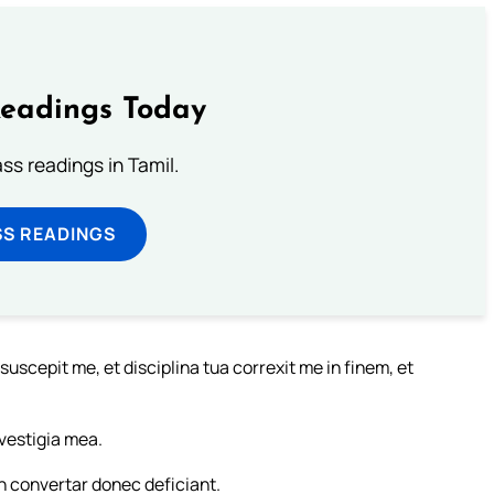
Readings Today
s readings in Tamil.
SS READINGS
suscepit me, et disciplina tua correxit me in finem, et
vestigia mea.
n convertar donec deficiant.