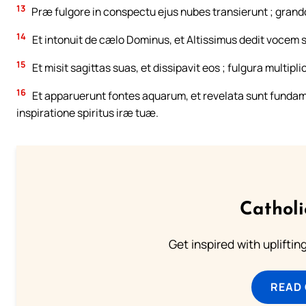
13
Præ fulgore in conspectu ejus nubes transierunt ; grando
14
Et intonuit de cælo Dominus, et Altissimus dedit vocem 
15
Et misit sagittas suas, et dissipavit eos ; fulgura multipli
16
Et apparuerunt fontes aquarum, et revelata sunt fundam
inspiratione spiritus iræ tuæ.
Cathol
Get inspired with uplifti
READ