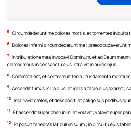
5
Circumdederunt me dolores mortis, et torrentes iniquita
6
Dolores inferni circumdederunt me ; præoccupaverunt me
7
In tribulatione mea invocavi Dominum, et ad Deum meum c
clamor meus in conspectu ejus introivit in aures ejus.
8
Commota est, et contremuit terra ; fundamenta montium c
9
Ascendit fumus in ira ejus, et ignis a facie ejus exarsit ;
10
Inclinavit cælos, et descendit, et caligo sub pedibus ejus
11
Et ascendit super cherubim, et volavit ; volavit super p
12
Et posuit tenebras latibulum suum ; in circuitu ejus tab