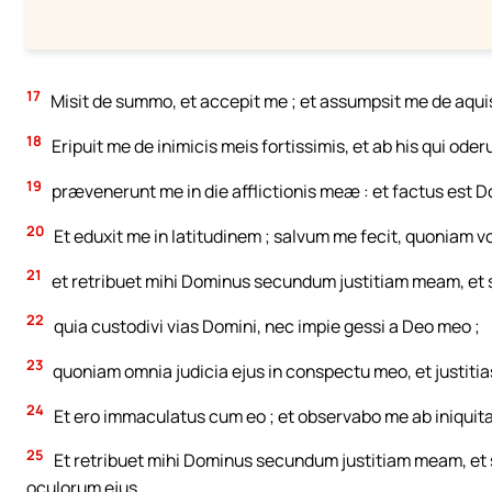
17
Misit de summo, et accepit me ; et assumpsit me de aquis
18
Eripuit me de inimicis meis fortissimis, et ab his qui od
19
prævenerunt me in die afflictionis meæ : et factus est 
20
Et eduxit me in latitudinem ; salvum me fecit, quoniam vo
21
et retribuet mihi Dominus secundum justitiam meam, et
22
quia custodivi vias Domini, nec impie gessi a Deo meo ;
23
quoniam omnia judicia ejus in conspectu meo, et justitias
24
Et ero immaculatus cum eo ; et observabo me ab iniquit
25
Et retribuet mihi Dominus secundum justitiam meam, 
oculorum ejus.