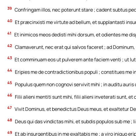
39
Confringam illos, nec poterunt stare ; cadent subtus pe
40
Et præcinxisti me virtute ad bellum, et supplantasti ins
41
Et inimicos meos dedisti mihi dorsum, et odientes me disp
42
Clamaverunt, nec erat qui salvos faceret ; ad Dominum, 
43
Et comminuam eos ut pulverem ante faciem venti ; ut lu
44
Eripies me de contradictionibus populi ; constitues me i
45
Populus quem non cognovi servivit mihi ; in auditu auris 
46
Filii alieni mentiti sunt mihi, filii alieni inveterati sunt, 
47
Vivit Dominus, et benedictus Deus meus, et exaltetur D
48
Deus qui das vindictas mihi, et subdis populos sub me ; l
49
Et ab insurgentibus in me exaltabis me ; a viro iniquo eri