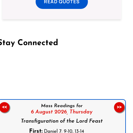
READ QUOTES
Stay Connected
on Facebook
Follow us on Instagram
Follow us on X
Subscribe to our YouTube Channel
Follow us on WhatsApp
Mass Readings for
<<
>>
6 August 2026,
Thursday
Transfiguration of the Lord Feast
First:
Daniel 7: 9-10, 13-14