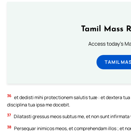
Tamil Mass 
Access today's Mas
TAMIL MA
36
et dedisti mihi protectionem salutis tuæ : et dextera tua 
disciplina tua ipsa me docebit.
37
Dilatasti gressus meos subtus me, et non sunt infirmata 
38
Persequar inimicos meos, et comprehendam illos ; et no