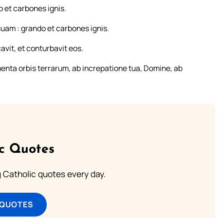
 et carbones ignis.
suam : grando et carbones ignis.
cavit, et conturbavit eos.
enta orbis terrarum, ab increpatione tua, Domine, ab
ic Quotes
ng Catholic quotes every day.
 QUOTES