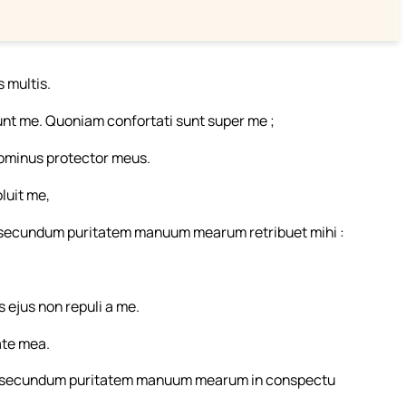
 multis.
erunt me. Quoniam confortati sunt super me ;
Dominus protector meus.
luit me,
 secundum puritatem manuum mearum retribuet mihi :
 ejus non repuli a me.
ate mea.
et secundum puritatem manuum mearum in conspectu