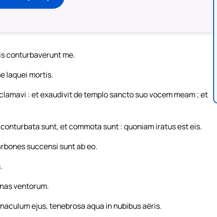
tis conturbaverunt me.
 laquei mortis.
lamavi : et exaudivit de templo sancto suo vocem meam ; et
onturbata sunt, et commota sunt : quoniam iratus est eis.
 carbones succensi sunt ab eo.
.
ennas ventorum.
ernaculum ejus, tenebrosa aqua in nubibus aëris.