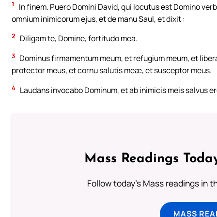
1
In finem. Puero Domini David, qui locutus est Domino verb
omnium inimicorum ejus, et de manu Saul, et dixit :
2
Diligam te, Domine, fortitudo mea.
3
Dominus firmamentum meum, et refugium meum, et liberat
protector meus, et cornu salutis meæ, et susceptor meus.
4
Laudans invocabo Dominum, et ab inimicis meis salvus er
Mass Readings Today
Follow today's Mass readings in t
MASS REA