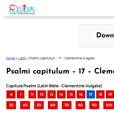
Skip
to
content
Down
Home
»
Latin
»
Psalmi capitulum – 17 – Clementine Vulgate
Psalmi capitulum – 17 – Clem
Capitula Psalmi (Latin Bible : Clementine Vulgate)
..
◄
1
11
12
13
14
15
16
17
18
19
..
..
..
..
..
..
..
30
40
50
60
70
80
90
100