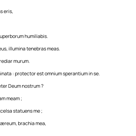
 eris,
uperborum humiliabis.
us, illumina tenebras meas.
grediar murum.
inata : protector est omnium sperantium in se.
æter Deum nostrum ?
iam meam ;
celsa statuens me ;
m æreum, brachia mea,