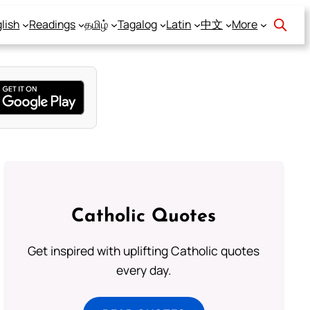
lish
Readings
தமிழ்
Tagalog
Latin
中文
More
Catholic Quotes
Get inspired with uplifting Catholic quotes
every day.