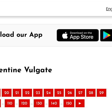
Eng
load our App
entine Vulgate
20
21
22
23
24
25
26
27
28
29
..
..
..
..
..
110
120
130
140
150
►