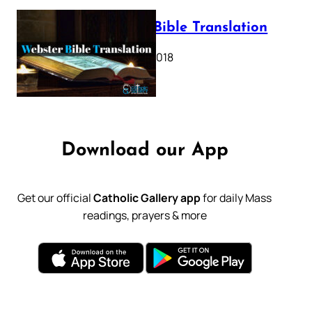
Webster Bible Translation
October 11, 2018
Download our App
Get our official
Catholic Gallery app
for daily Mass
readings, prayers & more