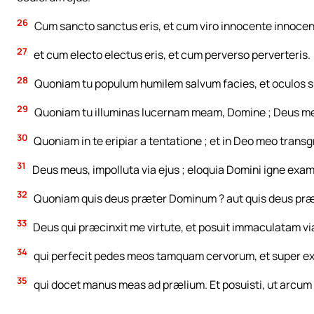
26
Cum sancto sanctus eris, et cum viro innocente innocens
27
et cum electo electus eris, et cum perverso perverteris.
28
Quoniam tu populum humilem salvum facies, et oculos s
29
Quoniam tu illuminas lucernam meam, Domine ; Deus me
30
Quoniam in te eripiar a tentatione ; et in Deo meo trans
31
Deus meus, impolluta via ejus ; eloquia Domini igne exam
32
Quoniam quis deus præter Dominum ? aut quis deus pr
33
Deus qui præcinxit me virtute, et posuit immaculatam v
34
qui perfecit pedes meos tamquam cervorum, et super ex
35
qui docet manus meas ad prælium. Et posuisti, ut arcu