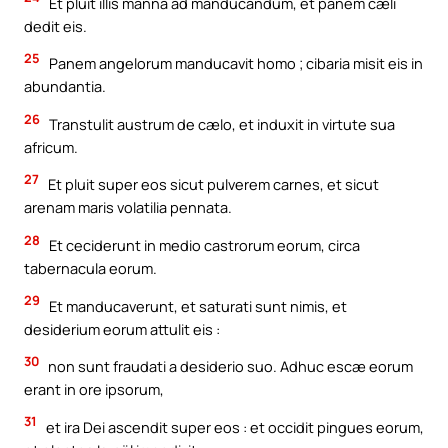
Et pluit illis manna ad manducandum, et panem cæli
dedit eis.
25
Panem angelorum manducavit homo ; cibaria misit eis in
abundantia.
26
Transtulit austrum de cælo, et induxit in virtute sua
africum.
27
Et pluit super eos sicut pulverem carnes, et sicut
arenam maris volatilia pennata.
28
Et ceciderunt in medio castrorum eorum, circa
tabernacula eorum.
29
Et manducaverunt, et saturati sunt nimis, et
desiderium eorum attulit eis :
30
non sunt fraudati a desiderio suo. Adhuc escæ eorum
erant in ore ipsorum,
31
et ira Dei ascendit super eos : et occidit pingues eorum,