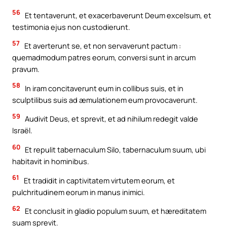
56
Et tentaverunt, et exacerbaverunt Deum excelsum, et
testimonia ejus non custodierunt.
57
Et averterunt se, et non servaverunt pactum :
quemadmodum patres eorum, conversi sunt in arcum
pravum.
58
In iram concitaverunt eum in collibus suis, et in
sculptilibus suis ad æmulationem eum provocaverunt.
59
Audivit Deus, et sprevit, et ad nihilum redegit valde
Israël.
60
Et repulit tabernaculum Silo, tabernaculum suum, ubi
habitavit in hominibus.
61
Et tradidit in captivitatem virtutem eorum, et
pulchritudinem eorum in manus inimici.
62
Et conclusit in gladio populum suum, et hæreditatem
suam sprevit.