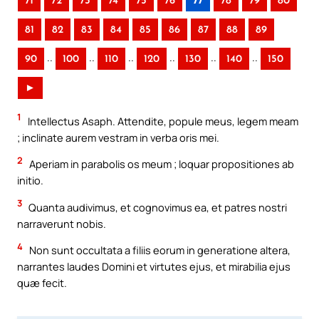
71
72
73
74
75
76
77
78
79
80
81
82
83
84
85
86
87
88
89
..
..
..
..
..
..
90
100
110
120
130
140
150
►
1
Intellectus Asaph. Attendite, popule meus, legem meam
; inclinate aurem vestram in verba oris mei.
2
Aperiam in parabolis os meum ; loquar propositiones ab
initio.
3
Quanta audivimus, et cognovimus ea, et patres nostri
narraverunt nobis.
4
Non sunt occultata a filiis eorum in generatione altera,
narrantes laudes Domini et virtutes ejus, et mirabilia ejus
quæ fecit.