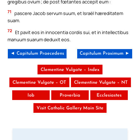
gregibus ovium ; de post fœtantes accepit eum :
71
pascere Jacob servum suum, et Israël hæreditatem
suam.
72
Et pavit eos in innocentia cordis sui, et in intellectibus
manuum suarum deduxit eos.
◄ Capitulum Praecedens
Capitulum Proximum ►
Clementine Vulgate – Index
Clementine Vulgate – OT
Clementine Vulgate – NT
Iob
Proverbia
Ecclesiastes
Visit Catholic Gallery Main Site