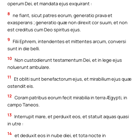
operum Dei, et mandata ejus exquirant :
8
ne fiant, sicut patres eorum, generatio prava et
exasperans ; generatio quæ non direxit cor suum, et non
est creditus cum Deo spiritus ejus.
9
Filii Ephrem, intendentes et mittentes arcum, conversi
sunt in die belli.
10
Non custodierunt testamentum Dei, et in lege ejus
noluerunt ambulare.
11
Et obliti sunt benefactorum ejus, et mirabilium ejus quæ
ostendit eis.
12
Coram patribus eorum fecit mirabilia in terra Ægypti, in
campo Taneos.
13
Interrupit mare, et perduxit eos, et statuit aquas quasi
in utre :
14
et deduxit eos in nube diei, et tota nocte in