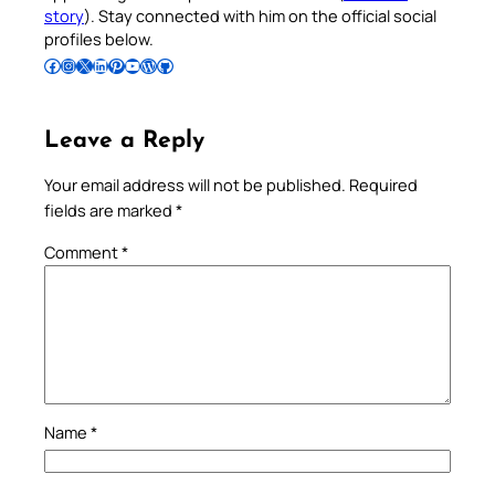
story
). Stay connected with him on the official social
profiles below.
Follow Pradeep on Facebook
Follow Pradeep on Instagram
Follow Pradeep on X
Follow Pradeep on LinkedIn
Follow Pradeep on Pinterest
Subscribe to Pradeep’s Youtube Channel
Follow Pradeep on WordPress
Follow Pradeep on GitHub
Leave a Reply
Your email address will not be published.
Required
fields are marked
*
Comment
*
Name
*