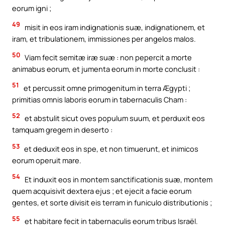
eorum igni ;
49
misit in eos iram indignationis suæ, indignationem, et
iram, et tribulationem, immissiones per angelos malos.
50
Viam fecit semitæ iræ suæ : non pepercit a morte
animabus eorum, et jumenta eorum in morte conclusit :
51
et percussit omne primogenitum in terra Ægypti ;
primitias omnis laboris eorum in tabernaculis Cham :
52
et abstulit sicut oves populum suum, et perduxit eos
tamquam gregem in deserto :
53
et deduxit eos in spe, et non timuerunt, et inimicos
eorum operuit mare.
54
Et induxit eos in montem sanctificationis suæ, montem
quem acquisivit dextera ejus ; et ejecit a facie eorum
gentes, et sorte divisit eis terram in funiculo distributionis ;
55
et habitare fecit in tabernaculis eorum tribus Israël.