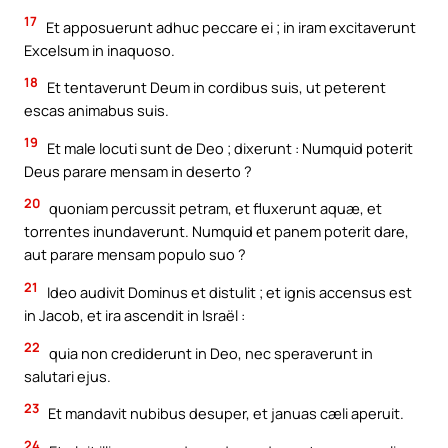
17
Et apposuerunt adhuc peccare ei ; in iram excitaverunt
Excelsum in inaquoso.
18
Et tentaverunt Deum in cordibus suis, ut peterent
escas animabus suis.
19
Et male locuti sunt de Deo ; dixerunt : Numquid poterit
Deus parare mensam in deserto ?
20
quoniam percussit petram, et fluxerunt aquæ, et
torrentes inundaverunt. Numquid et panem poterit dare,
aut parare mensam populo suo ?
21
Ideo audivit Dominus et distulit ; et ignis accensus est
in Jacob, et ira ascendit in Israël :
22
quia non crediderunt in Deo, nec speraverunt in
salutari ejus.
23
Et mandavit nubibus desuper, et januas cæli aperuit.
24