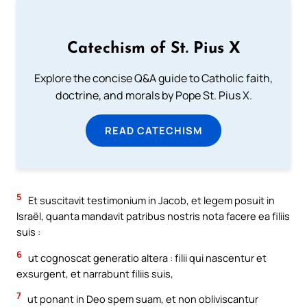
Catechism of St. Pius X
Explore the concise Q&A guide to Catholic faith,
doctrine, and morals by Pope St. Pius X.
READ CATECHISM
5
Et suscitavit testimonium in Jacob, et legem posuit in
Israël, quanta mandavit patribus nostris nota facere ea filiis
suis :
6
ut cognoscat generatio altera : filii qui nascentur et
exsurgent, et narrabunt filiis suis,
7
ut ponant in Deo spem suam, et non obliviscantur