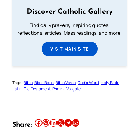
Discover Catholic Gallery
Find daily prayers, inspiring quotes,
reflections, articles, Mass readings, and more.
VISIT MAIN SITE
Tags:
Bible
Bible Book
Bible Verse
God’s Word
Holy Bible
Latin
Old Testament
Psalmi
Vulgate
Share this article on Facebook
Share this article on WhatsApp
Share this article on LinkedIn
Share this article on X
Share this article on Telegram
Email this Article
Share: