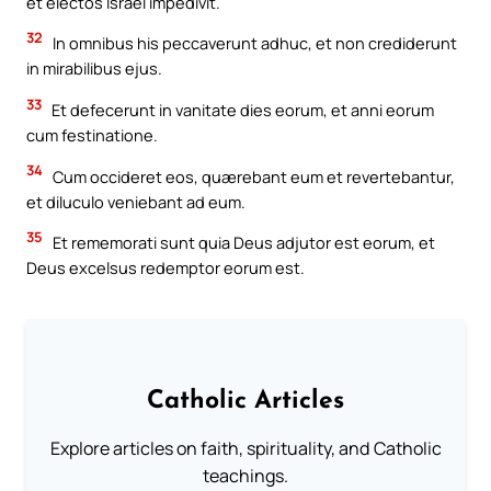
et electos Israël impedivit.
32
In omnibus his peccaverunt adhuc, et non crediderunt
in mirabilibus ejus.
33
Et defecerunt in vanitate dies eorum, et anni eorum
cum festinatione.
34
Cum occideret eos, quærebant eum et revertebantur,
et diluculo veniebant ad eum.
35
Et rememorati sunt quia Deus adjutor est eorum, et
Deus excelsus redemptor eorum est.
Catholic Articles
Explore articles on faith, spirituality, and Catholic
teachings.