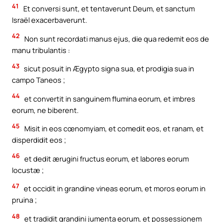
41
Et conversi sunt, et tentaverunt Deum, et sanctum
Israël exacerbaverunt.
42
Non sunt recordati manus ejus, die qua redemit eos de
manu tribulantis :
43
sicut posuit in Ægypto signa sua, et prodigia sua in
campo Taneos ;
44
et convertit in sanguinem flumina eorum, et imbres
eorum, ne biberent.
45
Misit in eos cœnomyiam, et comedit eos, et ranam, et
disperdidit eos ;
46
et dedit ærugini fructus eorum, et labores eorum
locustæ ;
47
et occidit in grandine vineas eorum, et moros eorum in
pruina ;
48
et tradidit grandini jumenta eorum, et possessionem