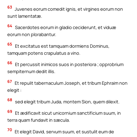
63
Juvenes eorum comedit ignis, et virgines eorum non
sunt lamentatæ.
64
Sacerdotes eorum in gladio ceciderunt, et viduæ
eorum non plorabantur.
65
Et excitatus est tamquam dormiens Dominus,
tamquam potens crapulatus a vino.
66
Et percussit inimicos suos in posteriora ; opprobrium
sempiternum dedit illis.
67
Et repulit tabernaculum Joseph, et tribum Ephraim non
elegit :
68
sed elegit tribum Juda, montem Sion, quem dilexit.
69
Et ædificavit sicut unicornium sanctificium suum, in
terra quam fundavit in sæcula.
70
Et elegit David, servum suum, et sustulit eum de