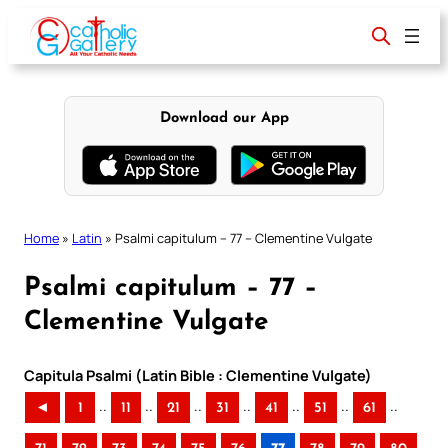
Skip
to
content
Download our App
Home
»
Latin
»
Psalmi capitulum – 77 – Clementine Vulgate
Psalmi capitulum – 77 –
Clementine Vulgate
Capitula Psalmi (Latin Bible : Clementine Vulgate)
..
..
..
..
..
..
..
◄
1
11
21
31
41
51
61