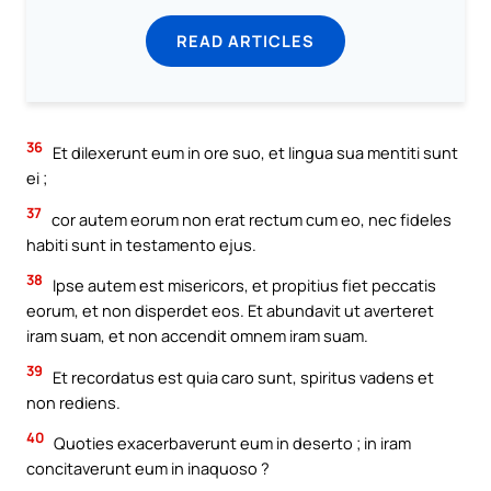
READ ARTICLES
36
Et dilexerunt eum in ore suo, et lingua sua mentiti sunt
ei ;
37
cor autem eorum non erat rectum cum eo, nec fideles
habiti sunt in testamento ejus.
38
Ipse autem est misericors, et propitius fiet peccatis
eorum, et non disperdet eos. Et abundavit ut averteret
iram suam, et non accendit omnem iram suam.
39
Et recordatus est quia caro sunt, spiritus vadens et
non rediens.
40
Quoties exacerbaverunt eum in deserto ; in iram
concitaverunt eum in inaquoso ?