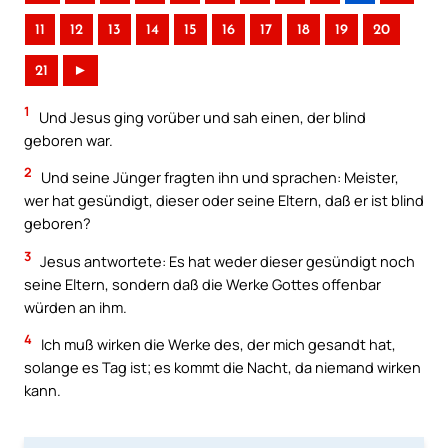
11
12
13
14
15
16
17
18
19
20
21
►
1
Und Jesus ging vorüber und sah einen, der blind
geboren war.
2
Und seine Jünger fragten ihn und sprachen: Meister,
wer hat gesündigt, dieser oder seine Eltern, daß er ist blind
geboren?
3
Jesus antwortete: Es hat weder dieser gesündigt noch
seine Eltern, sondern daß die Werke Gottes offenbar
würden an ihm.
4
Ich muß wirken die Werke des, der mich gesandt hat,
solange es Tag ist; es kommt die Nacht, da niemand wirken
kann.