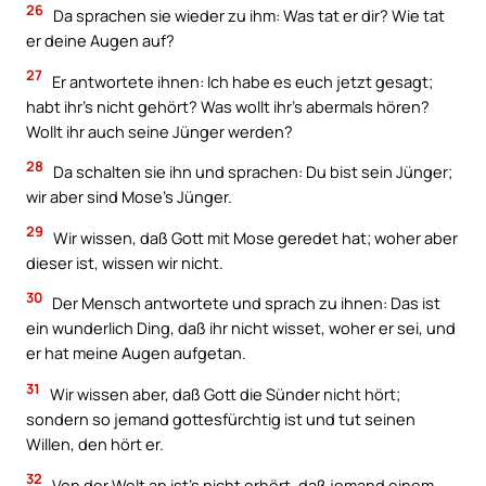
26
Da sprachen sie wieder zu ihm: Was tat er dir? Wie tat
er deine Augen auf?
27
Er antwortete ihnen: Ich habe es euch jetzt gesagt;
habt ihr’s nicht gehört? Was wollt ihr’s abermals hören?
Wollt ihr auch seine Jünger werden?
28
Da schalten sie ihn und sprachen: Du bist sein Jünger;
wir aber sind Mose’s Jünger.
29
Wir wissen, daß Gott mit Mose geredet hat; woher aber
dieser ist, wissen wir nicht.
30
Der Mensch antwortete und sprach zu ihnen: Das ist
ein wunderlich Ding, daß ihr nicht wisset, woher er sei, und
er hat meine Augen aufgetan.
31
Wir wissen aber, daß Gott die Sünder nicht hört;
sondern so jemand gottesfürchtig ist und tut seinen
Willen, den hört er.
32
Von der Welt an ist’s nicht erhört, daß jemand einem