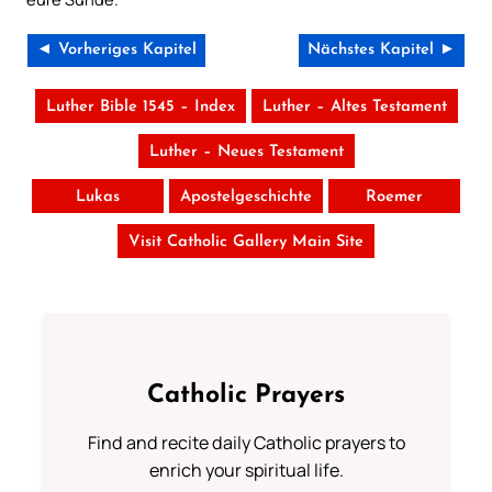
◄ Vorheriges Kapitel
Nächstes Kapitel ►
Luther Bible 1545 – Index
Luther – Altes Testament
Luther – Neues Testament
Lukas
Apostelgeschichte
Roemer
Visit Catholic Gallery Main Site
Catholic Prayers
Find and recite daily Catholic prayers to
enrich your spiritual life.