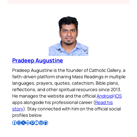
Pradeep Augustine
Pradeep Augustine is the founder of Catholic Gallery, a
faith-driven platform sharing Mass Readings in multiple
languages, prayers, quotes, catechism, Bible plans,
reflections, and other spiritual resources since 2013.
He manages the website and the official
Android
/
iOS
apps alongside his professional career (
Read his
story
). Stay connected with him on the official social
profiles below.
Follow Pradeep on Facebook
Follow Pradeep on Instagram
Follow Pradeep on X
Follow Pradeep on LinkedIn
Follow Pradeep on Pinterest
Subscribe to Pradeep’s Youtube Channel
Follow Pradeep on WordPress
Follow Pradeep on GitHub