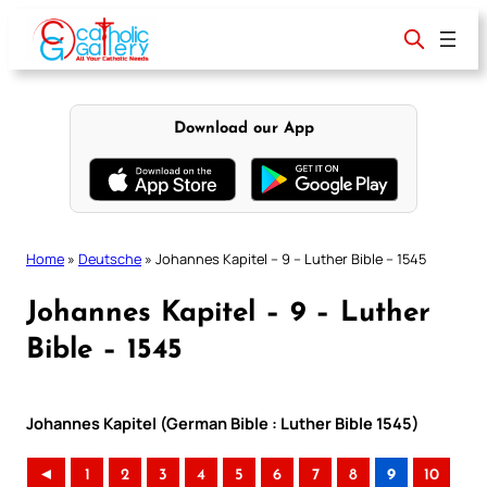
Skip
to
content
Download our App
Home
»
Deutsche
»
Johannes Kapitel – 9 – Luther Bible – 1545
Johannes Kapitel – 9 – Luther
Bible – 1545
Johannes Kapitel (German Bible : Luther Bible 1545)
◄
1
2
3
4
5
6
7
8
9
10