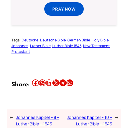
PRAY NOW
Tags:
Deutsche
Deutsche Bible
German Bible
Holy Bible
Johannes
Luther Bible
Luther Bible 1545
New Testament
Protestant
Share this article on Facebook
Share this article on WhatsApp
Share this article on LinkedIn
Share this article on X
Share this article on Telegram
Email this Article
Share:
←
Johannes Kapitel – 8 –
Johannes Kapitel – 10 –
→
Luther Bible – 1545
Luther Bible – 1545