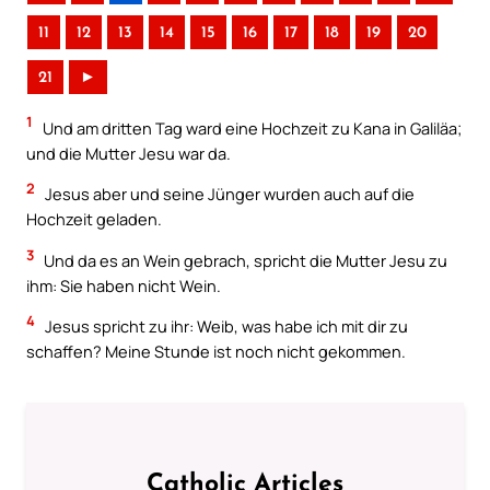
11
12
13
14
15
16
17
18
19
20
21
►
1
Und am dritten Tag ward eine Hochzeit zu Kana in Galiläa;
und die Mutter Jesu war da.
2
Jesus aber und seine Jünger wurden auch auf die
Hochzeit geladen.
3
Und da es an Wein gebrach, spricht die Mutter Jesu zu
ihm: Sie haben nicht Wein.
4
Jesus spricht zu ihr: Weib, was habe ich mit dir zu
schaffen? Meine Stunde ist noch nicht gekommen.
Catholic Articles