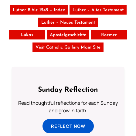
Luther Bible 1545 – Index
Luther – Altes Testament
Luther – Neues Testament
Lukas
Apostelgeschichte
Roemer
Visit Catholic Gallery Main Site
Sunday Reflection
Read thoughtful reflections for each Sunday
and grow in faith.
REFLECT NOW