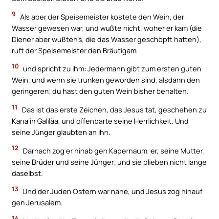
9
Als aber der Speisemeister kostete den Wein, der
Wasser gewesen war, und wußte nicht, woher er kam (die
Diener aber wußten’s, die das Wasser geschöpft hatten),
ruft der Speisemeister den Bräutigam
10
und spricht zu ihm: Jedermann gibt zum ersten guten
Wein, und wenn sie trunken geworden sind, alsdann den
geringeren; du hast den guten Wein bisher behalten.
11
Das ist das erste Zeichen, das Jesus tat, geschehen zu
Kana in Galiläa, und offenbarte seine Herrlichkeit. Und
seine Jünger glaubten an ihn.
12
Darnach zog er hinab gen Kapernaum, er, seine Mutter,
seine Brüder und seine Jünger; und sie blieben nicht lange
daselbst.
13
Und der Juden Ostern war nahe, und Jesus zog hinauf
gen Jerusalem.
14