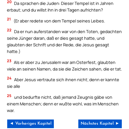
20
Da sprachen die Juden: Dieser Tempel ist in Jahren
erbaut; und du willst ihn in drei Tagen aufrichten?
21
(Er aber redete von dem Tempel seines Leibes.
22
Da er nun auferstanden war von den Toten, gedachten
seine Jünger daran, daß er dies gesagt hatte, und
glaubten der Schrift und der Rede, die Jesus gesagt
hatte.)
23
Als er aber zu Jerusalem war am Osterfest, glaubten
viele an seinen Namen, da sie die Zeichen sahen, die er tat.
24
Aber Jesus vertraute sich ihnen nicht; denn er kannte
sie alle
25
und bedurfte nicht, daß jemand Zeugnis gäbe von
einem Menschen; denn er wußte wohl, was im Menschen
war.
◄ Vorheriges Kapitel
Nächstes Kapitel ►