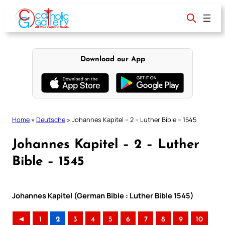
Skip
to
content
Download our App
Home
»
Deutsche
»
Johannes Kapitel – 2 – Luther Bible – 1545
Johannes Kapitel – 2 – Luther
Bible – 1545
Johannes Kapitel (German Bible : Luther Bible 1545)
◄
1
2
3
4
5
6
7
8
9
10