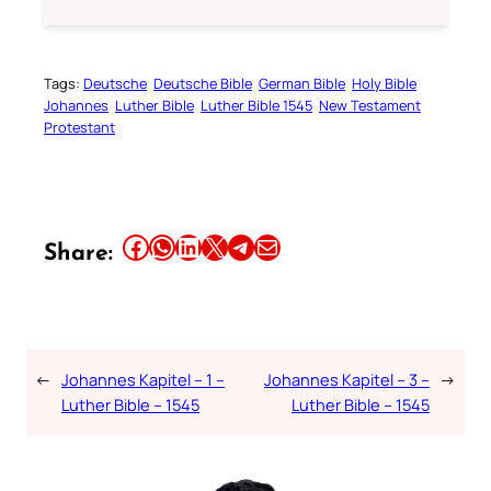
Tags:
Deutsche
Deutsche Bible
German Bible
Holy Bible
Johannes
Luther Bible
Luther Bible 1545
New Testament
Protestant
Share this article on Facebook
Share this article on WhatsApp
Share this article on LinkedIn
Share this article on X
Share this article on Telegram
Email this Article
Share:
←
Johannes Kapitel – 1 –
Johannes Kapitel – 3 –
→
Luther Bible – 1545
Luther Bible – 1545