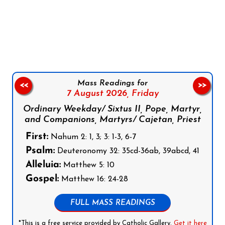
Follow us on Facebook
Follow us on Instagram
Follow us on X
Subscribe to our YouTube Channel
Follow us on WhatsApp
Mass Readings for
<<
>>
7 August 2026,
Friday
Ordinary Weekday/ Sixtus II, Pope, Martyr,
and Companions, Martyrs/ Cajetan, Priest
First:
Nahum 2: 1, 3; 3: 1-3, 6-7
Psalm:
Deuteronomy 32: 35cd-36ab, 39abcd, 41
Alleluia:
Matthew 5: 10
Gospel:
Matthew 16: 24-28
FULL MASS READINGS
*This is a free service provided by Catholic Gallery.
Get it here