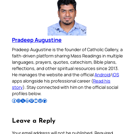
Pradeep Augustine
Pradeep Augustine is the founder of Catholic Gallery, a
faith-driven platform sharing Mass Readings in multiple
languages, prayers, quotes, catechism, Bible plans,
reflections, and other spiritual resources since 2013.
He manages the website and the official
Android
/
iOS
apps alongside his professional career (
Read his
story
). Stay connected with him on the official social
profiles below.
Follow Pradeep on Facebook
Follow Pradeep on Instagram
Follow Pradeep on X
Follow Pradeep on LinkedIn
Follow Pradeep on Pinterest
Subscribe to Pradeep’s Youtube Channel
Follow Pradeep on WordPress
Follow Pradeep on GitHub
Leave a Reply
Your email address will not be published.
Required