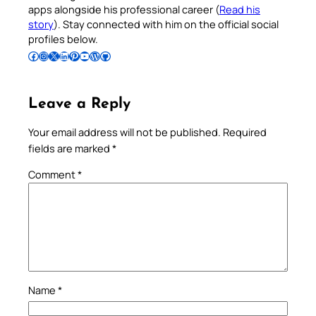
apps alongside his professional career (
Read his
story
). Stay connected with him on the official social
profiles below.
Follow Pradeep on Facebook
Follow Pradeep on Instagram
Follow Pradeep on X
Follow Pradeep on LinkedIn
Follow Pradeep on Pinterest
Subscribe to Pradeep’s Youtube Channel
Follow Pradeep on WordPress
Follow Pradeep on GitHub
Leave a Reply
Your email address will not be published.
Required
fields are marked
*
Comment
*
Name
*