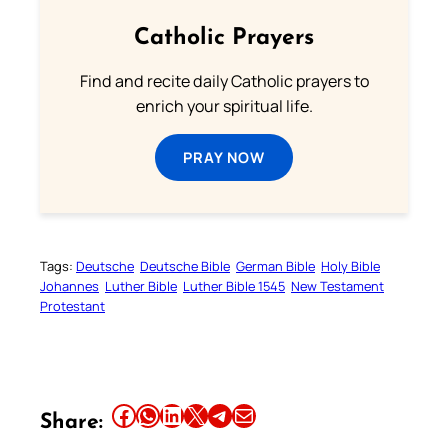
Catholic Prayers
Find and recite daily Catholic prayers to
enrich your spiritual life.
PRAY NOW
Tags:
Deutsche
Deutsche Bible
German Bible
Holy Bible
Johannes
Luther Bible
Luther Bible 1545
New Testament
Protestant
Share this article on Facebook
Share this article on WhatsApp
Share this article on LinkedIn
Share this article on X
Share this article on Telegram
Email this Article
Share: