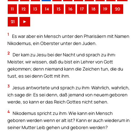
11
12
13
14
15
16
17
18
19
20
21
►
1
Es war aber ein Mensch unter den Pharisäern mit Namen
Nikodemus, ein Oberster unter den Juden.
2
Der kam zu Jesu bei der Nacht und sprach zu ihm:
Meister, wir wissen, daß du bist ein Lehrer von Gott
gekommen; denn niemand kann die Zeichen tun, die du
tust, es sei denn Gott mit ihm.
3
Jesus antwortete und sprach zu ihm: Wahrlich, wahrlich,
ich sage dir: Es sei denn, daß jemand von neuem geboren
werde, so kann er das Reich Gottes nicht sehen.
4
Nikodemus spricht zu ihm: Wie kann ein Mensch
geboren werden wenn er alt ist? Kann er auch wiederum in
seiner Mutter Leib gehen und geboren werden?