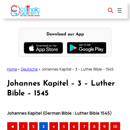
Skip
to
content
Download our App
Home
»
Deutsche
»
Johannes Kapitel – 3 – Luther Bible – 1545
Johannes Kapitel – 3 – Luther
Bible – 1545
Johannes Kapitel (German Bible : Luther Bible 1545)
◄
1
2
3
4
5
6
7
8
9
10