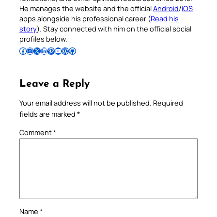
He manages the website and the official
Android
/
iOS
apps alongside his professional career (
Read his
story
). Stay connected with him on the official social
profiles below.
Follow Pradeep on Facebook
Follow Pradeep on Instagram
Follow Pradeep on X
Follow Pradeep on LinkedIn
Follow Pradeep on Pinterest
Subscribe to Pradeep’s Youtube Channel
Follow Pradeep on WordPress
Follow Pradeep on GitHub
Leave a Reply
Your email address will not be published.
Required
fields are marked
*
Comment
*
Name
*