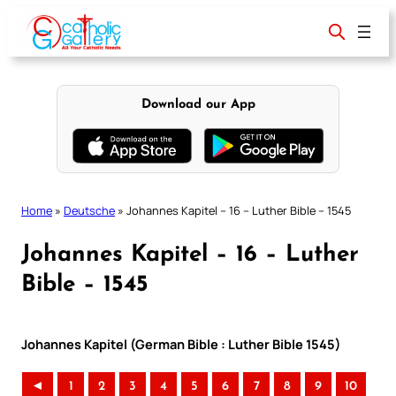
Skip
to
content
Download our App
Home
»
Deutsche
»
Johannes Kapitel – 16 – Luther Bible – 1545
Johannes Kapitel – 16 – Luther
Bible – 1545
Johannes Kapitel (German Bible : Luther Bible 1545)
◄
1
2
3
4
5
6
7
8
9
10