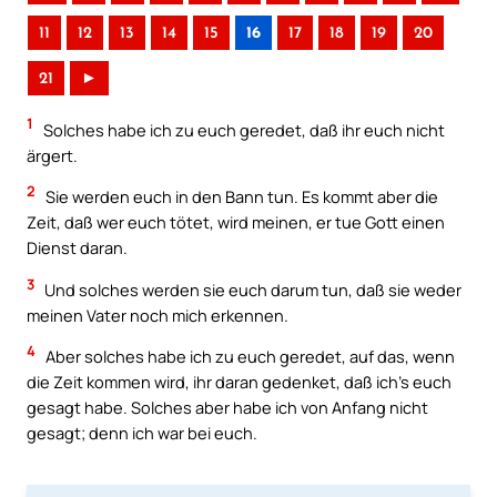
11
12
13
14
15
16
17
18
19
20
21
►
1
Solches habe ich zu euch geredet, daß ihr euch nicht
ärgert.
2
Sie werden euch in den Bann tun. Es kommt aber die
Zeit, daß wer euch tötet, wird meinen, er tue Gott einen
Dienst daran.
3
Und solches werden sie euch darum tun, daß sie weder
meinen Vater noch mich erkennen.
4
Aber solches habe ich zu euch geredet, auf das, wenn
die Zeit kommen wird, ihr daran gedenket, daß ich’s euch
gesagt habe. Solches aber habe ich von Anfang nicht
gesagt; denn ich war bei euch.