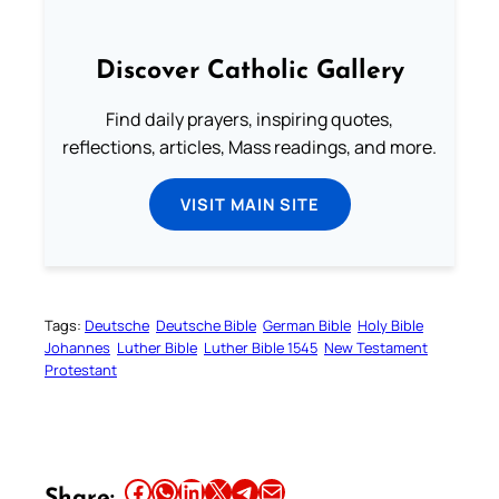
Discover Catholic Gallery
Find daily prayers, inspiring quotes,
reflections, articles, Mass readings, and more.
VISIT MAIN SITE
Tags:
Deutsche
Deutsche Bible
German Bible
Holy Bible
Johannes
Luther Bible
Luther Bible 1545
New Testament
Protestant
Share this article on Facebook
Share this article on WhatsApp
Share this article on LinkedIn
Share this article on X
Share this article on Telegram
Email this Article
Share: