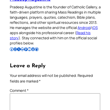
Pradeep Augustine is the founder of Catholic Gallery, a
faith-driven platform sharing Mass Readings in multiple
languages, prayers, quotes, catechism, Bible plans,
reflections, and other spiritual resources since 2013.
He manages the website and the official
Android
/
iOS
apps alongside his professional career (
Read his
story
). Stay connected with him on the official social
profiles below.
Follow Pradeep on Facebook
Follow Pradeep on Instagram
Follow Pradeep on X
Follow Pradeep on LinkedIn
Follow Pradeep on Pinterest
Subscribe to Pradeep’s Youtube Channel
Follow Pradeep on WordPress
Follow Pradeep on GitHub
Leave a Reply
Your email address will not be published.
Required
fields are marked
*
Comment
*