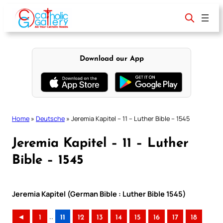
Skip
to
content
Download our App
Home
»
Deutsche
»
Jeremia Kapitel – 11 – Luther Bible – 1545
Jeremia Kapitel – 11 – Luther
Bible – 1545
Jeremia Kapitel (German Bible : Luther Bible 1545)
..
◄
1
11
12
13
14
15
16
17
18