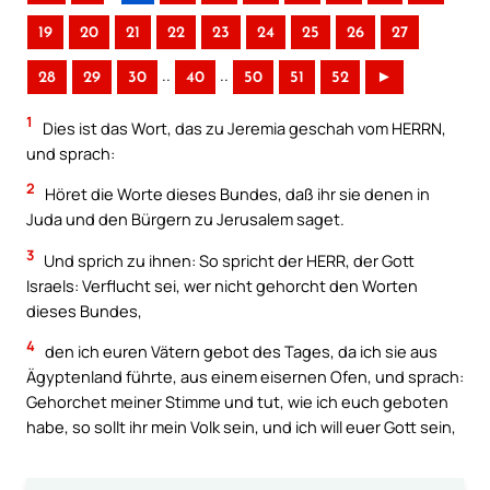
19
20
21
22
23
24
25
26
27
..
..
28
29
30
40
50
51
52
►
1
Dies ist das Wort, das zu Jeremia geschah vom HERRN,
und sprach:
2
Höret die Worte dieses Bundes, daß ihr sie denen in
Juda und den Bürgern zu Jerusalem saget.
3
Und sprich zu ihnen: So spricht der HERR, der Gott
Israels: Verflucht sei, wer nicht gehorcht den Worten
dieses Bundes,
4
den ich euren Vätern gebot des Tages, da ich sie aus
Ägyptenland führte, aus einem eisernen Ofen, und sprach:
Gehorchet meiner Stimme und tut, wie ich euch geboten
habe, so sollt ihr mein Volk sein, und ich will euer Gott sein,