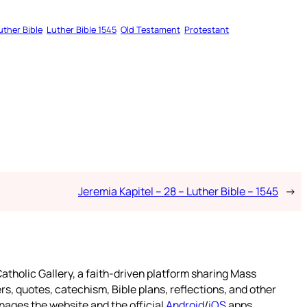
uther Bible
Luther Bible 1545
Old Testament
Protestant
Jeremia Kapitel – 28 – Luther Bible – 1545
→
atholic Gallery, a faith-driven platform sharing Mass
rs, quotes, catechism, Bible plans, reflections, and other
nages the website and the official
Android
/
iOS
apps