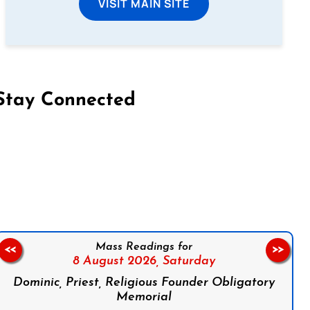
VISIT MAIN SITE
Stay Connected
on Facebook
Follow us on Instagram
Follow us on X
Subscribe to our YouTube Channel
Follow us on WhatsApp
Mass Readings for
<<
>>
8 August 2026,
Saturday
Dominic, Priest, Religious Founder Obligatory
Memorial