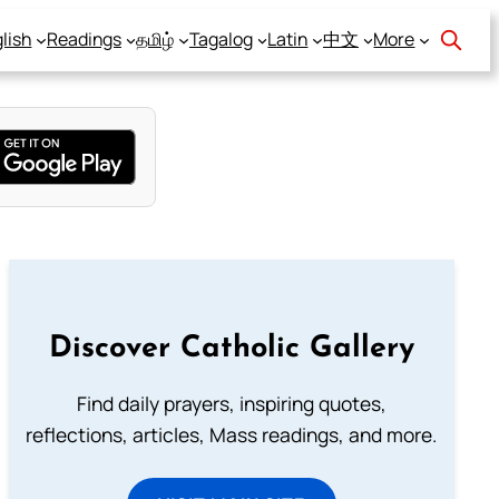
lish
Readings
தமிழ்
Tagalog
Latin
中文
More
Discover Catholic Gallery
Find daily prayers, inspiring quotes,
reflections, articles, Mass readings, and more.