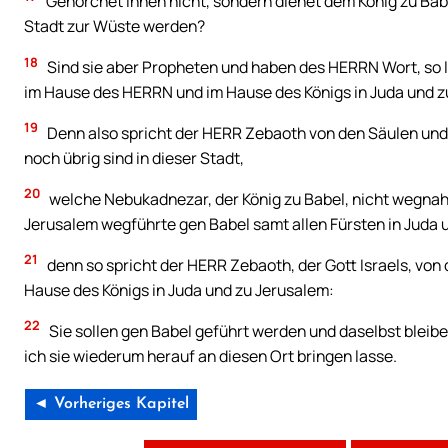
Gehorchet ihnen nicht, sondern dienet dem König zu Babe
Stadt zur Wüste werden?
18
Sind sie aber Propheten und haben des HERRN Wort, so 
im Hause des HERRN und im Hause des Königs in Juda und z
19
Denn also spricht der HERR Zebaoth von den Säulen und
noch übrig sind in dieser Stadt,
20
welche Nebukadnezar, der König zu Babel, nicht wegnahm
Jerusalem wegführte gen Babel samt allen Fürsten in Juda 
21
denn so spricht der HERR Zebaoth, der Gott Israels, von
Hause des Königs in Juda und zu Jerusalem:
22
Sie sollen gen Babel geführt werden und daselbst bleiben
ich sie wiederum herauf an diesen Ort bringen lasse.
◄ Vorheriges Kapitel