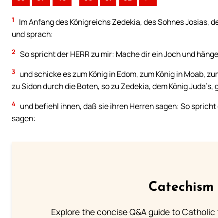
1
Im Anfang des Königreichs Zedekia, des Sohnes Josias, d
und sprach:
2
So spricht der HERR zu mir: Mache dir ein Joch und hänge
3
und schicke es zum König in Edom, zum König in Moab, zu
zu Sidon durch die Boten, so zu Zedekia, dem König Juda’s
4
und befiehl ihnen, daß sie ihren Herren sagen: So spricht 
sagen:
Catechism 
Explore the concise Q&A guide to Catholic f