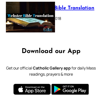
Webster Bible Translation
October 11, 2018
Download our App
Get our official
Catholic Gallery app
for daily Mass
readings, prayers & more