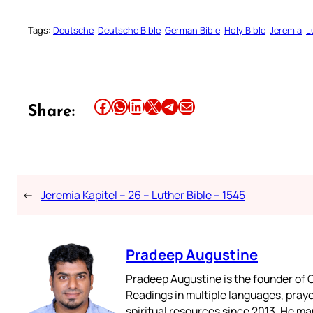
Tags:
Deutsche
Deutsche Bible
German Bible
Holy Bible
Jeremia
L
Share this article on Facebook
Share this article on WhatsApp
Share this article on LinkedIn
Share this article on X
Share this article on Telegram
Email this Article
Share:
←
Jeremia Kapitel – 26 – Luther Bible – 1545
Pradeep Augustine
Pradeep Augustine is the founder of C
Readings in multiple languages, praye
spiritual resources since 2013. He ma