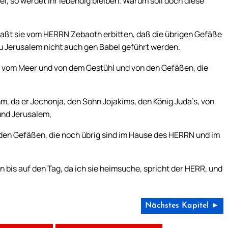
l, so werdet ihr lebendig bleiben. Warum soll doch diese
laßt sie vom HERRN Zebaoth erbitten, daß die übrigen Gefäße
u Jerusalem nicht auch gen Babel geführt werden.
 vom Meer und von dem Gestühl und von den Gefäßen, die
, da er Jechonja, den Sohn Jojakims, den König Juda’s, von
und Jerusalem,
 den Gefäßen, die noch übrig sind im Hause des HERRN und im
 bis auf den Tag, da ich sie heimsuche, spricht der HERR, und
Nächstes Kapitel ►