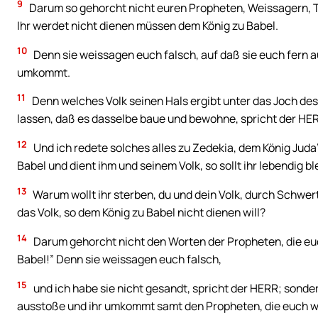
9
Darum so gehorcht nicht euren Propheten, Weissagern, 
Ihr werdet nicht dienen müssen dem König zu Babel.
10
Denn sie weissagen euch falsch, auf daß sie euch fern 
umkommt.
11
Denn welches Volk seinen Hals ergibt unter das Joch des 
lassen, daß es dasselbe baue und bewohne, spricht der HE
12
Und ich redete solches alles zu Zedekia, dem König Juda’
Babel und dient ihm und seinem Volk, so sollt ihr lebendig bl
13
Warum wollt ihr sterben, du und dein Volk, durch Schwer
das Volk, so dem König zu Babel nicht dienen will?
14
Darum gehorcht nicht den Worten der Propheten, die eu
Babel!” Denn sie weissagen euch falsch,
15
und ich habe sie nicht gesandt, spricht der HERR; sond
ausstoße und ihr umkommt samt den Propheten, die euch 