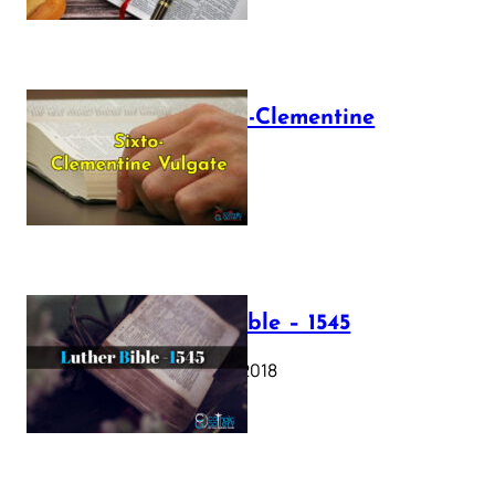
The Sixto-Clementine
Vulgate
July 12, 2025
Luther Bible – 1545
October 17, 2018