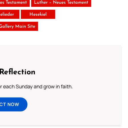
tes Testament
Luther – Neues Testament
elieder
Hesekiel
 Gallery Main Site
Reflection
or each Sunday and grow in faith.
ECT NOW