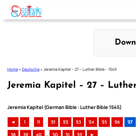
Skip
to
content
Down
Home
»
Deutsche
»
Jeremia Kapitel – 27 – Luther Bible – 1545
Jeremia Kapitel – 27 – Luther
Jeremia Kapitel (German Bible : Luther Bible 1545)
..
..
◄
1
11
21
22
23
24
25
26
27
..
38
39
40
50
51
52
►