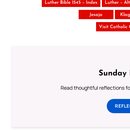
Luther Bible 1545 – Index
Luther – Al
Jesaja
Klag
Visit Catholic
Sunday 
Read thoughtful reflections f
REFL