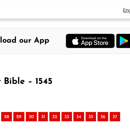
Eng
load our App
 Bible – 1545
28
29
30
31
32
33
34
35
36
37