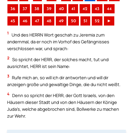
36
37
38
39
40
41
42
43
44
45
46
47
48
49
50
51
52
►
1
Und des HERRN Wort geschah zu Jeremia zum
andernmal, da er noch im Vorhof des Gefängnisses
verschlossen war, und sprach:
2
So spricht der HERR, der solches macht, tut und
ausrichtet, HERR ist sein Name:
3
Rufe mich an, so will ich dir antworten und will dir
anzeigen große und gewaltige Dinge, die du nicht weißt.
4
Denn so spricht der HERR, der Gott Israels, von den
Häusern dieser Stadt und von den Häusern der Könige
Juda’s, welche abgebrochen sind, Bollwerke zu machen
zur Wehr.