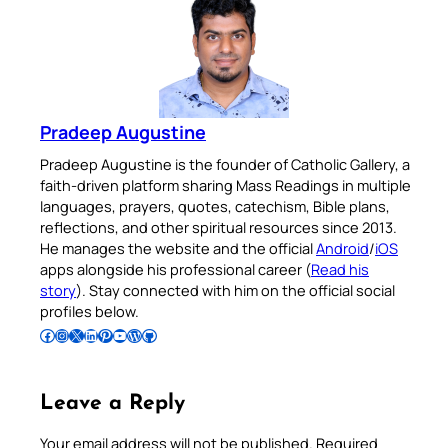
Pradeep Augustine
Pradeep Augustine is the founder of Catholic Gallery, a
faith-driven platform sharing Mass Readings in multiple
languages, prayers, quotes, catechism, Bible plans,
reflections, and other spiritual resources since 2013.
He manages the website and the official
Android
/
iOS
apps alongside his professional career (
Read his
story
). Stay connected with him on the official social
profiles below.
Follow Pradeep on Facebook
Follow Pradeep on Instagram
Follow Pradeep on X
Follow Pradeep on LinkedIn
Follow Pradeep on Pinterest
Subscribe to Pradeep’s Youtube Channel
Follow Pradeep on WordPress
Follow Pradeep on GitHub
Leave a Reply
Your email address will not be published.
Required