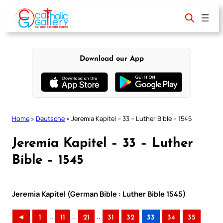
Skip
to
content
Download our App
Home
»
Deutsche
»
Jeremia Kapitel – 33 – Luther Bible – 1545
Jeremia Kapitel – 33 – Luther
Bible – 1545
Jeremia Kapitel (German Bible : Luther Bible 1545)
..
..
..
◄
1
11
21
31
32
33
34
35