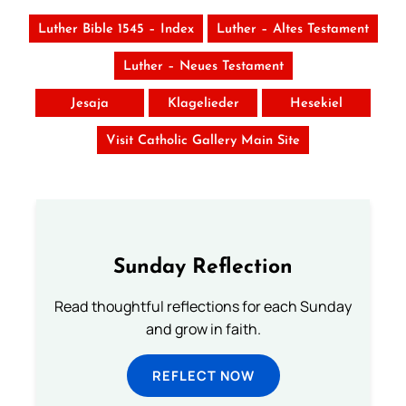
Luther Bible 1545 – Index
Luther – Altes Testament
Luther – Neues Testament
Jesaja
Klagelieder
Hesekiel
Visit Catholic Gallery Main Site
Sunday Reflection
Read thoughtful reflections for each Sunday
and grow in faith.
REFLECT NOW