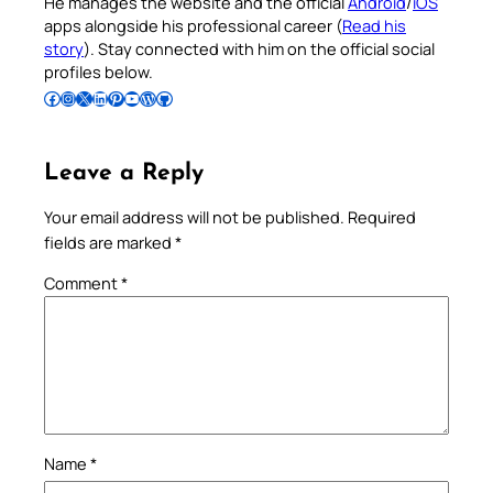
He manages the website and the official
Android
/
iOS
apps alongside his professional career (
Read his
story
). Stay connected with him on the official social
profiles below.
Follow Pradeep on Facebook
Follow Pradeep on Instagram
Follow Pradeep on X
Follow Pradeep on LinkedIn
Follow Pradeep on Pinterest
Subscribe to Pradeep’s Youtube Channel
Follow Pradeep on WordPress
Follow Pradeep on GitHub
Leave a Reply
Your email address will not be published.
Required
fields are marked
*
Comment
*
Name
*