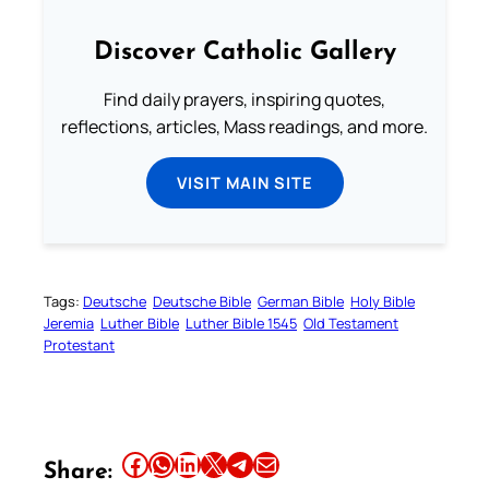
Discover Catholic Gallery
Find daily prayers, inspiring quotes,
reflections, articles, Mass readings, and more.
VISIT MAIN SITE
Tags:
Deutsche
Deutsche Bible
German Bible
Holy Bible
Jeremia
Luther Bible
Luther Bible 1545
Old Testament
Protestant
Share this article on Facebook
Share this article on WhatsApp
Share this article on LinkedIn
Share this article on X
Share this article on Telegram
Email this Article
Share: