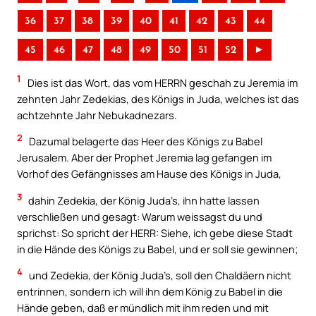
36
37
38
39
40
41
42
43
44
45
46
47
48
49
50
51
52
►
1
Dies ist das Wort, das vom HERRN geschah zu Jeremia im
zehnten Jahr Zedekias, des Königs in Juda, welches ist das
achtzehnte Jahr Nebukadnezars.
2
Dazumal belagerte das Heer des Königs zu Babel
Jerusalem. Aber der Prophet Jeremia lag gefangen im
Vorhof des Gefängnisses am Hause des Königs in Juda,
3
dahin Zedekia, der König Juda’s, ihn hatte lassen
verschließen und gesagt: Warum weissagst du und
sprichst: So spricht der HERR: Siehe, ich gebe diese Stadt
in die Hände des Königs zu Babel, und er soll sie gewinnen;
4
und Zedekia, der König Juda’s, soll den Chaldäern nicht
entrinnen, sondern ich will ihn dem König zu Babel in die
Hände geben, daß er mündlich mit ihm reden und mit