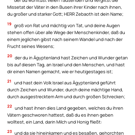
der du wohltust vielen Tausenden und vergiltst die
Missetat der Väter in den Busen ihrer Kinder nach ihnen,
du großer und starker Gott; HERR Zebaoth ist dein Name;
19
groß von Rat und mächtig von Tat, und deine Augen
stehen offen über alle Wege der Menschenkinder, daß du
einem jeglichen gibst nach seinem Wandel und nach der
Frucht seines Wesens;
20
der du in Ägyptenland hast Zeichen und Wunder getan
bis auf diesen Tag, an Israel und den Menschen, und hast
dir einen Namen gemacht, wie er heutigestages ist;
21
und hast dein Volk Israel aus Ägyptenland geführt
durch Zeichen und Wunder, durch deine mächtige Hand,
durch ausgestrecktem Arm und durch großen Schrecken;
22
und hast ihnen dies Land gegeben, welches du ihren
Vätern geschworen hattest, daß du es ihnen geben
wolltest, ein Land, darin Milch und Honig fließt:
23
und da sie hineinkamen und es besaßen, gehorchten