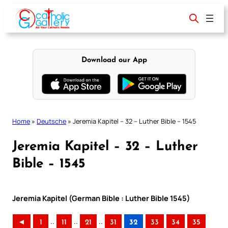
Skip
to
content
Download our App
Home
»
Deutsche
»
Jeremia Kapitel – 32 – Luther Bible – 1545
Jeremia Kapitel – 32 – Luther
Bible – 1545
Jeremia Kapitel (German Bible : Luther Bible 1545)
..
..
..
◄
1
11
21
31
32
33
34
35