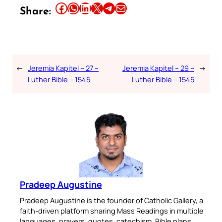
Share this article on Facebook
Share this article on WhatsApp
Share this article on LinkedIn
Share this article on X
Share this article on Telegram
Email this Article
Share:
←
Jeremia Kapitel – 27 –
Jeremia Kapitel – 29 –
→
Luther Bible – 1545
Luther Bible – 1545
Pradeep Augustine
Pradeep Augustine is the founder of Catholic Gallery, a
faith-driven platform sharing Mass Readings in multiple
languages, prayers, quotes, catechism, Bible plans,