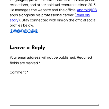
reflections, and other spiritual resources since 2013.
He manages the website and the official
Android
/
iOS
apps alongside his professional career (
Read his
story
). Stay connected with him on the official social
profiles below.
Follow Pradeep on Facebook
Follow Pradeep on Instagram
Follow Pradeep on X
Follow Pradeep on LinkedIn
Follow Pradeep on Pinterest
Subscribe to Pradeep’s Youtube Channel
Follow Pradeep on WordPress
Follow Pradeep on GitHub
Leave a Reply
Your email address will not be published.
Required
fields are marked
*
Comment
*