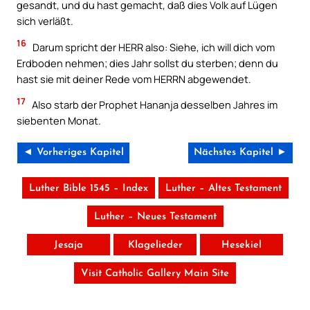
gesandt, und du hast gemacht, daß dies Volk auf Lügen
sich verläßt.
16
Darum spricht der HERR also: Siehe, ich will dich vom
Erdboden nehmen; dies Jahr sollst du sterben; denn du
hast sie mit deiner Rede vom HERRN abgewendet.
17
Also starb der Prophet Hananja desselben Jahres im
siebenten Monat.
◄ Vorheriges Kapitel
Nächstes Kapitel ►
Luther Bible 1545 – Index
Luther – Altes Testament
Luther – Neues Testament
Jesaja
Klagelieder
Hesekiel
Visit Catholic Gallery Main Site