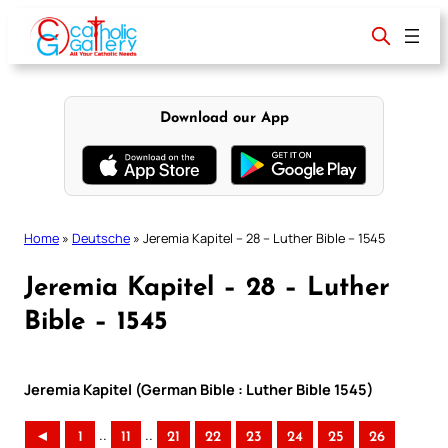
Skip
to
content
Download our App
Home
»
Deutsche
»
Jeremia Kapitel – 28 – Luther Bible – 1545
Jeremia Kapitel – 28 – Luther
Bible – 1545
Jeremia Kapitel (German Bible : Luther Bible 1545)
..
..
◄
1
11
21
22
23
24
25
26