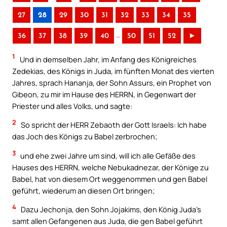
27
28
29
30
31
32
33
34
35
..
36
37
38
39
40
50
51
52
►
1
Und in demselben Jahr, im Anfang des Königreiches
Zedekias, des Königs in Juda, im fünften Monat des vierten
Jahres, sprach Hananja, der Sohn Assurs, ein Prophet von
Gibeon, zu mir im Hause des HERRN, in Gegenwart der
Priester und alles Volks, und sagte:
2
So spricht der HERR Zebaoth der Gott Israels: Ich habe
das Joch des Königs zu Babel zerbrochen;
3
und ehe zwei Jahre um sind, will ich alle Gefäße des
Hauses des HERRN, welche Nebukadnezar, der Könige zu
Babel, hat von diesem Ort weggenommen und gen Babel
geführt, wiederum an diesen Ort bringen;
4
Dazu Jechonja, den Sohn Jojakims, den König Juda’s
samt allen Gefangenen aus Juda, die gen Babel geführt