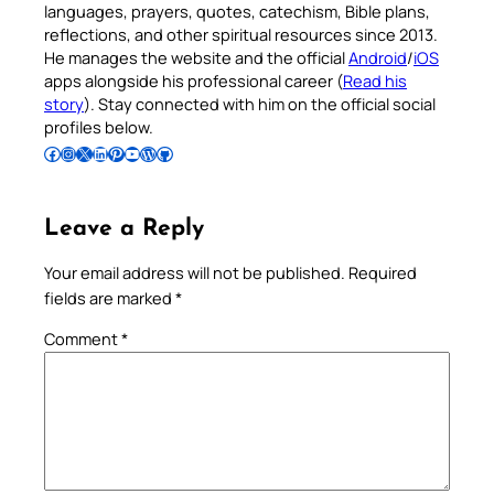
languages, prayers, quotes, catechism, Bible plans,
reflections, and other spiritual resources since 2013.
He manages the website and the official
Android
/
iOS
apps alongside his professional career (
Read his
story
). Stay connected with him on the official social
profiles below.
Follow Pradeep on Facebook
Follow Pradeep on Instagram
Follow Pradeep on X
Follow Pradeep on LinkedIn
Follow Pradeep on Pinterest
Subscribe to Pradeep’s Youtube Channel
Follow Pradeep on WordPress
Follow Pradeep on GitHub
Leave a Reply
Your email address will not be published.
Required
fields are marked
*
Comment
*