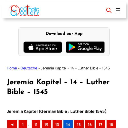
Skip
to
content
Download our App
Home
»
Deutsche
»
Jeremia Kapitel – 14 – Luther Bible – 1545
Jeremia Kapitel – 14 – Luther
Bible – 1545
Jeremia Kapitel (German Bible : Luther Bible 1545)
..
◄
1
11
12
13
14
15
16
17
18