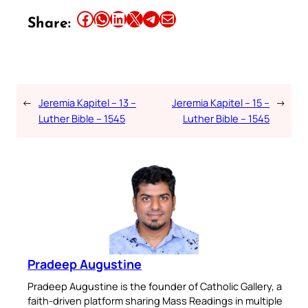
Share this article on Facebook
Share this article on WhatsApp
Share this article on LinkedIn
Share this article on X
Share this article on Telegram
Email this Article
Share:
←
Jeremia Kapitel – 13 –
Jeremia Kapitel – 15 –
→
Luther Bible – 1545
Luther Bible – 1545
Pradeep Augustine
Pradeep Augustine is the founder of Catholic Gallery, a
faith-driven platform sharing Mass Readings in multiple