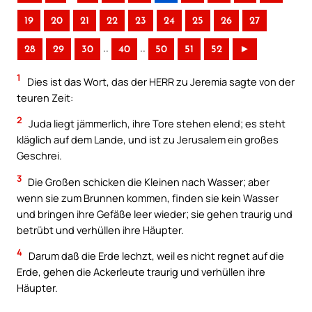
19
20
21
22
23
24
25
26
27
..
..
28
29
30
40
50
51
52
►
1
Dies ist das Wort, das der HERR zu Jeremia sagte von der
teuren Zeit:
2
Juda liegt jämmerlich, ihre Tore stehen elend; es steht
kläglich auf dem Lande, und ist zu Jerusalem ein großes
Geschrei.
3
Die Großen schicken die Kleinen nach Wasser; aber
wenn sie zum Brunnen kommen, finden sie kein Wasser
und bringen ihre Gefäße leer wieder; sie gehen traurig und
betrübt und verhüllen ihre Häupter.
4
Darum daß die Erde lechzt, weil es nicht regnet auf die
Erde, gehen die Ackerleute traurig und verhüllen ihre
Häupter.