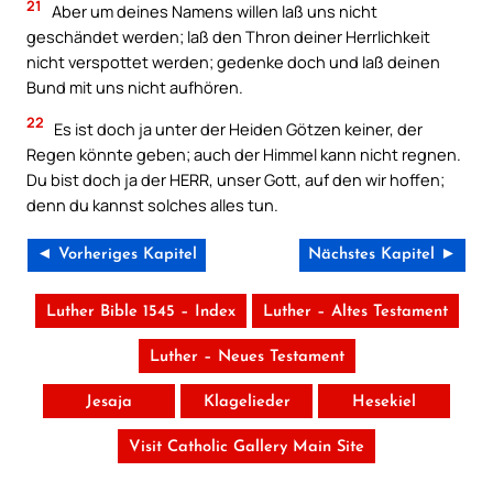
21
Aber um deines Namens willen laß uns nicht
geschändet werden; laß den Thron deiner Herrlichkeit
nicht verspottet werden; gedenke doch und laß deinen
Bund mit uns nicht aufhören.
22
Es ist doch ja unter der Heiden Götzen keiner, der
Regen könnte geben; auch der Himmel kann nicht regnen.
Du bist doch ja der HERR, unser Gott, auf den wir hoffen;
denn du kannst solches alles tun.
◄ Vorheriges Kapitel
Nächstes Kapitel ►
Luther Bible 1545 – Index
Luther – Altes Testament
Luther – Neues Testament
Jesaja
Klagelieder
Hesekiel
Visit Catholic Gallery Main Site