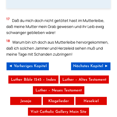
17
Daß du mich doch nicht getötet hast im Mutterleibe,
daß meine Mutter mein Grab gewesen und ihr Leib ewig
schwanger geblieben wäre!
18
Warum bin ich doch aus Mutterleibe hervorgekommen,
daß ich solchen Jammer und Herzeleid sehen muß und
meine Tage mit Schanden zubringen!
◄ Vorheriges Kapitel
Nächstes Kapitel ►
Luther Bible 1545 – Index
Luther – Altes Testament
Luther – Neues Testament
Jesaja
Klagelieder
Hesekiel
Visit Catholic Gallery Main Site