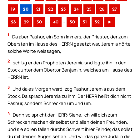
19
20
21
22
23
24
25
26
27
..
..
28
29
30
40
50
51
52
►
1
Da aber Pashur, ein Sohn Immers, der Priester, der zum
Obersten im Hause des HERRN gesetzt war, Jeremia hörte
solche Worte weissagen,
2
schlug er den Propheten Jeremia und legte ihn in den
Stock unter dem Obertor Benjamin, welches am Hause des
HERRN ist.
3
Und da es Morgen ward, zog Pashur Jeremia aus dem
Stock. Da sprach Jeremia zu ihm: Der HERR heißt dich nicht
Pashur, sondern Schrecken um und um.
4
Denn so spricht der HERR: Siehe, ich will dich zum
Schrecken machen dir selbst und allen deinen Freunden,
und sie sollen fallen durchs Schwert ihrer Feinde; das sollst
du mit deinen Augen sehen. Und will das ganze Juda in die