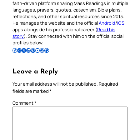
faith-driven platform sharing Mass Readings in multiple
languages, prayers, quotes, catechism, Bible plans,
reflections, and other spiritual resources since 2013.
He manages the website and the official
Android
/
iOS
apps alongside his professional career (
Read his
story
). Stay connected with him on the official social
profiles below.
Follow Pradeep on Facebook
Follow Pradeep on Instagram
Follow Pradeep on X
Follow Pradeep on LinkedIn
Follow Pradeep on Pinterest
Subscribe to Pradeep’s Youtube Channel
Follow Pradeep on WordPress
Follow Pradeep on GitHub
Leave a Reply
Your email address will not be published.
Required
fields are marked
*
Comment
*