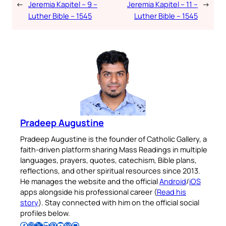
←
Jeremia Kapitel – 9 –
Jeremia Kapitel – 11 –
→
Luther Bible – 1545
Luther Bible – 1545
Pradeep Augustine
Pradeep Augustine is the founder of Catholic Gallery, a
faith-driven platform sharing Mass Readings in multiple
languages, prayers, quotes, catechism, Bible plans,
reflections, and other spiritual resources since 2013.
He manages the website and the official
Android
/
iOS
apps alongside his professional career (
Read his
story
). Stay connected with him on the official social
profiles below.
Follow Pradeep on Facebook
Follow Pradeep on Instagram
Follow Pradeep on X
Follow Pradeep on LinkedIn
Follow Pradeep on Pinterest
Subscribe to Pradeep’s Youtube Channel
Follow Pradeep on WordPress
Follow Pradeep on GitHub