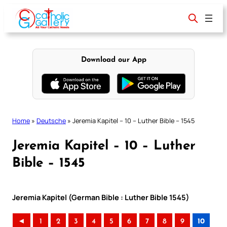
Skip
to
content
Download our App
Home
»
Deutsche
»
Jeremia Kapitel – 10 – Luther Bible – 1545
Jeremia Kapitel – 10 – Luther
Bible – 1545
Jeremia Kapitel (German Bible : Luther Bible 1545)
◄
1
2
3
4
5
6
7
8
9
10