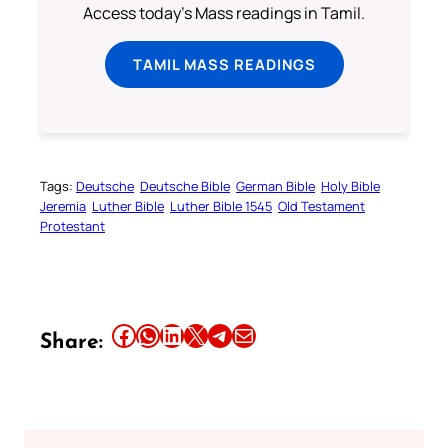
Access today's Mass readings in Tamil.
TAMIL MASS READINGS
Tags:
Deutsche
Deutsche Bible
German Bible
Holy Bible
Jeremia
Luther Bible
Luther Bible 1545
Old Testament
Protestant
Share this article on Facebook
Share this article on WhatsApp
Share this article on LinkedIn
Share this article on X
Share this article on Telegram
Email this Article
Share: