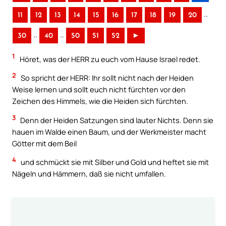
..
11
12
13
14
15
16
17
18
19
20
..
..
30
40
50
51
52
►
1
Höret, was der HERR zu euch vom Hause Israel redet.
2
So spricht der HERR: Ihr sollt nicht nach der Heiden
Weise lernen und sollt euch nicht fürchten vor den
Zeichen des Himmels, wie die Heiden sich fürchten.
3
Denn der Heiden Satzungen sind lauter Nichts. Denn sie
hauen im Walde einen Baum, und der Werkmeister macht
Götter mit dem Beil
4
und schmückt sie mit Silber und Gold und heftet sie mit
Nägeln und Hämmern, daß sie nicht umfallen.