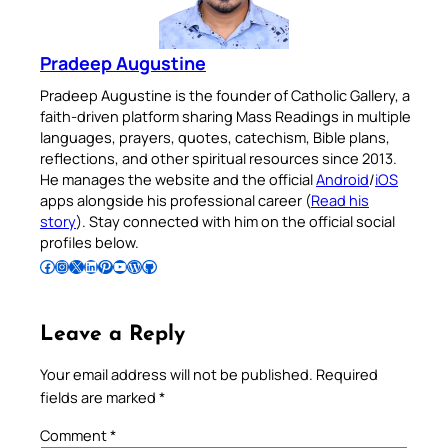
Pradeep Augustine
Pradeep Augustine is the founder of Catholic Gallery, a
faith-driven platform sharing Mass Readings in multiple
languages, prayers, quotes, catechism, Bible plans,
reflections, and other spiritual resources since 2013.
He manages the website and the official
Android
/
iOS
apps alongside his professional career (
Read his
story
). Stay connected with him on the official social
profiles below.
Follow Pradeep on Facebook
Follow Pradeep on Instagram
Follow Pradeep on X
Follow Pradeep on LinkedIn
Follow Pradeep on Pinterest
Subscribe to Pradeep’s Youtube Channel
Follow Pradeep on WordPress
Follow Pradeep on GitHub
Leave a Reply
Your email address will not be published.
Required
fields are marked
*
Comment
*