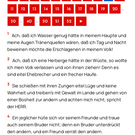
..
11
12
13
14
15
16
17
18
19
20
..
..
30
40
50
51
52
►
1
Ach, daß ich Wasser genug hätte in meinem Haupte und
meine Augen Tränenquellen wären, daß ich Tag und Nacht
beweinen möchte die Erschlagenen in meinem Volk!
2
Ach, daß ich eine Herberge hätte in der Wüste, so wollte
ich mein Volk verlassen und von ihnen ziehen! Denn es
sind eitel Ehebrecher und ein frecher Haufe.
3
Sie schießen mit ihren Zungen eitel Lüge und keine
Wahrheit und treiben’s mit Gewalt im Lande und gehen von
einer Bosheit zur andern und achten mich nicht, spricht
der HERR.
4
Ein jeglicher hüte sich vor seinem Freunde und traue
auch seinem Bruder nicht; denn ein Bruder unterdrückt
den andern, und ein Freund verrät den andern.