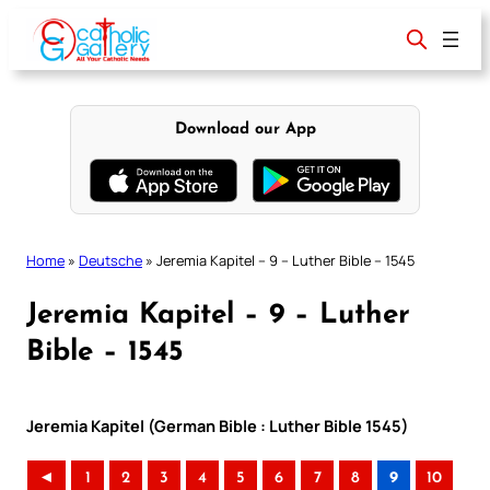
Skip
to
content
Download our App
Home
»
Deutsche
»
Jeremia Kapitel – 9 – Luther Bible – 1545
Jeremia Kapitel – 9 – Luther
Bible – 1545
Jeremia Kapitel (German Bible : Luther Bible 1545)
◄
1
2
3
4
5
6
7
8
9
10