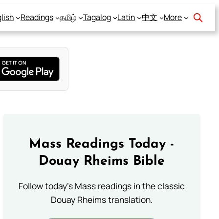
lish
Readings
தமிழ்
Tagalog
Latin
中文
More
Mass Readings Today -
Douay Rheims Bible
Follow today's Mass readings in the classic
Douay Rheims translation.