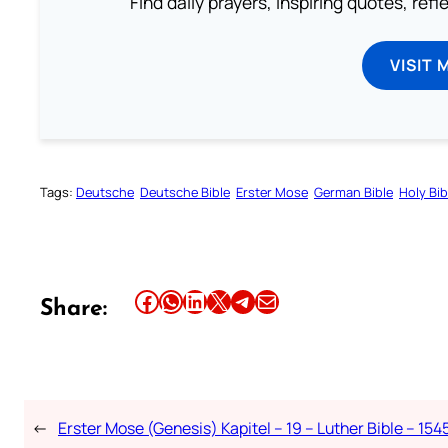
Find daily prayers, inspiring quotes, ref
VISIT 
Tags:
Deutsche
Deutsche Bible
Erster Mose
German Bible
Holy Bib
Share this article on Facebook
Share this article on WhatsApp
Share this article on LinkedIn
Share this article on X
Share this article on Telegram
Email this Article
Share:
←
Erster Mose (Genesis) Kapitel – 19 – Luther Bible – 154