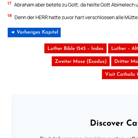
17
Abraham aber betete zu Gott; da heilte Gott Abimelech u
18
Denn der HERR hatte zuvor hart verschlossen alle Mütt
◄ Vorheriges Kapitel
Luther Bible 1545 – Index
Luther – Al
Zweiter Mose (Exodus)
Dritter Mo
Visit Catholic
Discover Ca