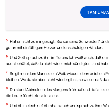
TAMIL MA
5
Hat er nicht zu mir gesagt: Sie sei seine Schwester? Und 
getan mit einfältigem Herzen und unschuldigen Händen.
6
Und Gott sprach zu ihm im Traum: Ich weiß auch, daß du m
auch behütet, daß du nicht wider mich sündigtest, und habe
7
So gib nun dem Manne sein Weib wieder, denn er ist ein Pro
bleiben. Wo du sie aber nicht wiedergibst, so wisse, daß du 
8
Da stand Abimelech des Morgens früh auf und rief alle se
die Leute fürchteten sich sehr.
9
Und Abimelech rief Abraham auch und sprach zu ihm: War