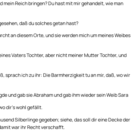
d mein Reich bringen? Du hast mit mir gehandelt, wie man
gesehen, daß du solches getan hast?
furcht an diesem Orte, und sie werden mich um meines Weibes
eines Vaters Tochter, aber nicht meiner Mutter Tochter, und
sprach ich zu ihr: Die Barmherzigkeit tu an mir, daß, wo wir
de und gab sie Abraham und gab ihm wieder sein Weib Sara
o dir’s wohl gefällt.
send Silberlinge gegeben; siehe, das soll dir eine Decke der
 damit war ihr Recht verschafft.