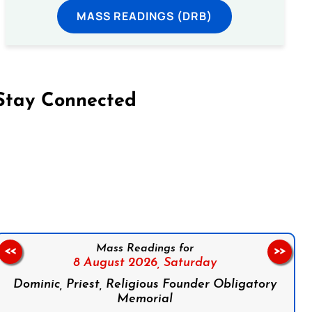
MASS READINGS (DRB)
Stay Connected
on Facebook
Follow us on Instagram
Follow us on X
Subscribe to our YouTube Channel
Follow us on WhatsApp
Mass Readings for
<<
>>
8 August 2026,
Saturday
Dominic, Priest, Religious Founder Obligatory
Memorial