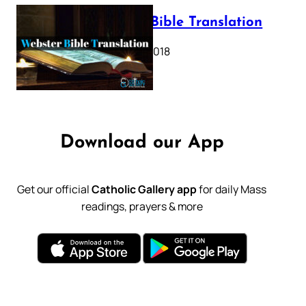
Webster Bible Translation
October 11, 2018
Download our App
Get our official
Catholic Gallery app
for daily Mass
readings, prayers & more