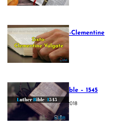
The Sixto-Clementine
Vulgate
July 12, 2025
Luther Bible – 1545
October 17, 2018