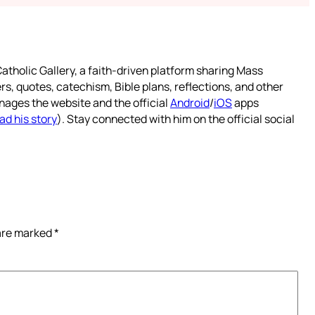
atholic Gallery, a faith-driven platform sharing Mass
rs, quotes, catechism, Bible plans, reflections, and other
nages the website and the official
Android
/
iOS
apps
ad his story
). Stay connected with him on the official social
 are marked
*