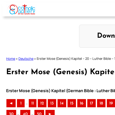
Skip
to
content
Down
Home
»
Deutsche
»
Erster Mose (Genesis) Kapitel – 20 – Luther Bible –
Erster Mose (Genesis) Kapitel
Erster Mose (Genesis) Kapitel (German Bible : Luther Bi
..
◄
1
11
12
13
14
15
16
17
18
19
..
..
30
40
50
►