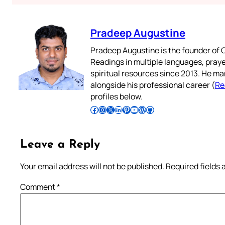
Pradeep Augustine
Pradeep Augustine is the founder of C
Readings in multiple languages, praye
spiritual resources since 2013. He ma
alongside his professional career (
Re
profiles below.
Follow Pradeep on Facebook
Follow Pradeep on Instagram
Follow Pradeep on X
Follow Pradeep on LinkedIn
Follow Pradeep on Pinterest
Subscribe to Pradeep’s Youtube Channel
Follow Pradeep on WordPress
Follow Pradeep on GitHub
Leave a Reply
Your email address will not be published.
Required fields
Comment
*