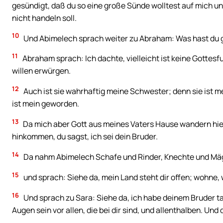
gesündigt, daß du so eine große Sünde wolltest auf mich un
nicht handeln soll.
10
Und Abimelech sprach weiter zu Abraham: Was hast du 
11
Abraham sprach: Ich dachte, vielleicht ist keine Gottes
willen erwürgen.
12
Auch ist sie wahrhaftig meine Schwester; denn sie ist m
ist mein geworden.
13
Da mich aber Gott aus meines Vaters Hause wandern hieß, 
hinkommen, du sagst, ich sei dein Bruder.
14
Da nahm Abimelech Schafe und Rinder, Knechte und Mäg
15
und sprach: Siehe da, mein Land steht dir offen; wohne, w
16
Und sprach zu Sara: Siehe da, ich habe deinem Bruder tau
Augen sein vor allen, die bei dir sind, und allenthalben. Und