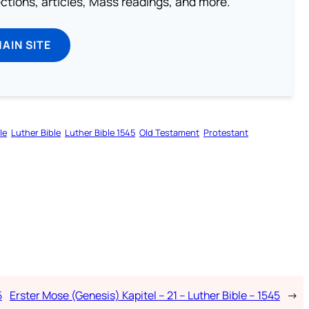
lections, articles, Mass readings, and more.
MAIN SITE
le
Luther Bible
Luther Bible 1545
Old Testament
Protestant
5
Erster Mose (Genesis) Kapitel – 21 – Luther Bible – 1545
→