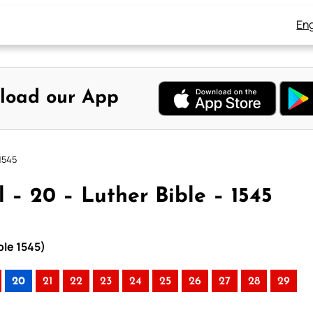
Eng
load our App
 1545
 – 20 – Luther Bible – 1545
ble 1545)
20
21
22
23
24
25
26
27
28
29