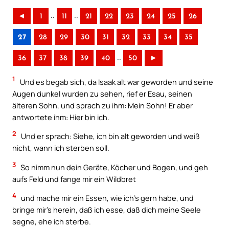
..
..
◄
1
11
21
22
23
24
25
26
27
28
29
30
31
32
33
34
35
..
36
37
38
39
40
50
►
1
Und es begab sich, da Isaak alt war geworden und seine
Augen dunkel wurden zu sehen, rief er Esau, seinen
älteren Sohn, und sprach zu ihm: Mein Sohn! Er aber
antwortete ihm: Hier bin ich.
2
Und er sprach: Siehe, ich bin alt geworden und weiß
nicht, wann ich sterben soll.
3
So nimm nun dein Geräte, Köcher und Bogen, und geh
aufs Feld und fange mir ein Wildbret
4
und mache mir ein Essen, wie ich’s gern habe, und
bringe mir’s herein, daß ich esse, daß dich meine Seele
segne, ehe ich sterbe.