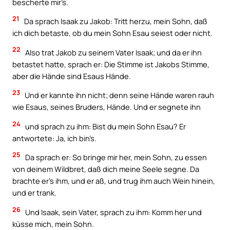
bescherte mir’s.
21
Da sprach Isaak zu Jakob: Tritt herzu, mein Sohn, daß
ich dich betaste, ob du mein Sohn Esau seiest oder nicht.
22
Also trat Jakob zu seinem Vater Isaak; und da er ihn
betastet hatte, sprach er: Die Stimme ist Jakobs Stimme,
aber die Hände sind Esaus Hände.
23
Und er kannte ihn nicht; denn seine Hände waren rauh
wie Esaus, seines Bruders, Hände. Und er segnete ihn
24
und sprach zu ihm: Bist du mein Sohn Esau? Er
antwortete: Ja, ich bin’s.
25
Da sprach er: So bringe mir her, mein Sohn, zu essen
von deinem Wildbret, daß dich meine Seele segne. Da
brachte er’s ihm, und er aß, und trug ihm auch Wein hinein,
und er trank.
26
Und Isaak, sein Vater, sprach zu ihm: Komm her und
küsse mich, mein Sohn.