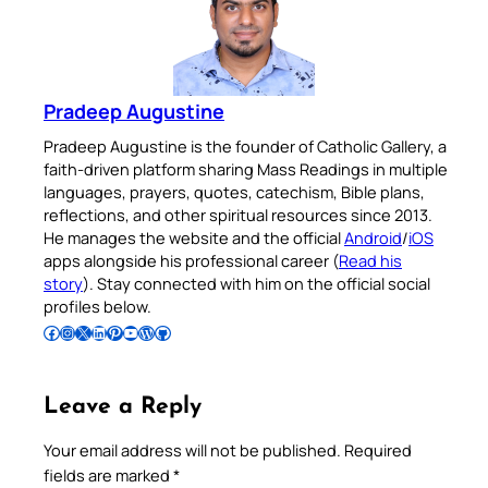
Pradeep Augustine
Pradeep Augustine is the founder of Catholic Gallery, a
faith-driven platform sharing Mass Readings in multiple
languages, prayers, quotes, catechism, Bible plans,
reflections, and other spiritual resources since 2013.
He manages the website and the official
Android
/
iOS
apps alongside his professional career (
Read his
story
). Stay connected with him on the official social
profiles below.
Follow Pradeep on Facebook
Follow Pradeep on Instagram
Follow Pradeep on X
Follow Pradeep on LinkedIn
Follow Pradeep on Pinterest
Subscribe to Pradeep’s Youtube Channel
Follow Pradeep on WordPress
Follow Pradeep on GitHub
Leave a Reply
Your email address will not be published.
Required
fields are marked
*