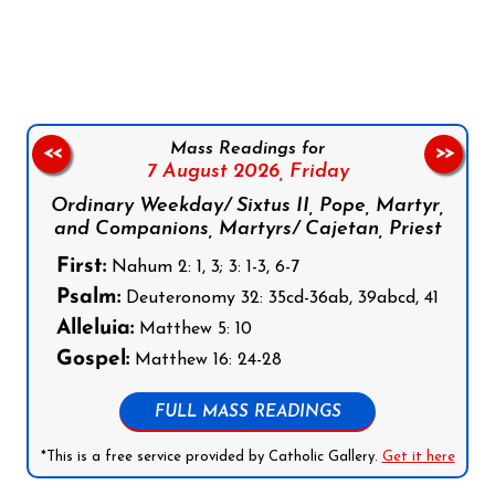
Follow us on Facebook
Follow us on Instagram
Follow us on X
Subscribe to our YouTube Channel
Follow us on WhatsApp
Mass Readings for
<<
>>
7 August 2026,
Friday
Ordinary Weekday/ Sixtus II, Pope, Martyr,
and Companions, Martyrs/ Cajetan, Priest
First:
Nahum 2: 1, 3; 3: 1-3, 6-7
Psalm:
Deuteronomy 32: 35cd-36ab, 39abcd, 41
Alleluia:
Matthew 5: 10
Gospel:
Matthew 16: 24-28
FULL MASS READINGS
*This is a free service provided by Catholic Gallery.
Get it here