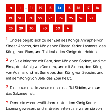
..
◄
1
11
12
13
14
15
16
17
18
19
20
21
22
23
24
25
26
27
..
..
28
29
30
40
50
►
1
Und es begab sich zu der Zeit des Königs Amraphel von
Sinear, Ariochs, des Königs von Ellasar, Kedor-Laomors, des
Königs von Elam, und Thideals, des Königs der Heiden,
2
daß sie kriegten mit Bera, dem König von Sodom, und mit
Birsa, dem König von Gomorra, und mit Sineab, dem König
von Adama, und mit Semeber, dem König von Zeboim, und
mit dem König von Bela, das Zoar heißt.
3
Diese kamen alle zusammen in das Tal Siddim, wo nun
das Salzmeer ist.
4
Denn sie waren zwölf Jahre unter dem König Kedor-
Laomor gewesen, und im dreizehnten Jahr waren sie von