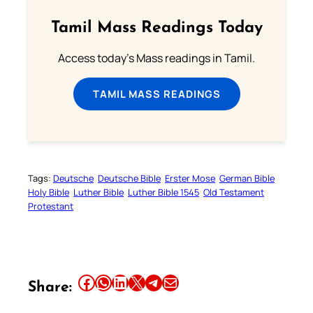
Tamil Mass Readings Today
Access today's Mass readings in Tamil.
TAMIL MASS READINGS
Tags:
Deutsche
Deutsche Bible
Erster Mose
German Bible
Holy Bible
Luther Bible
Luther Bible 1545
Old Testament
Protestant
Share this article on Facebook
Share this article on WhatsApp
Share this article on LinkedIn
Share this article on X
Share this article on Telegram
Email this Article
Share: