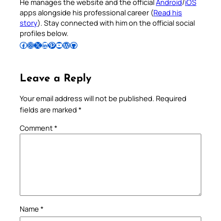
He manages the website and the official
Android
/
iOS
apps alongside his professional career (
Read his
story
). Stay connected with him on the official social
profiles below.
Follow Pradeep on Facebook
Follow Pradeep on Instagram
Follow Pradeep on X
Follow Pradeep on LinkedIn
Follow Pradeep on Pinterest
Subscribe to Pradeep’s Youtube Channel
Follow Pradeep on WordPress
Follow Pradeep on GitHub
Leave a Reply
Your email address will not be published.
Required
fields are marked
*
Comment
*
Name
*