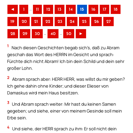
..
◄
1
11
12
13
14
15
16
17
18
19
20
21
22
23
24
25
26
27
..
..
28
29
30
40
50
►
1
Nach diesen Geschichten begab sich’s, daß zu Abram
geschah das Wort des HERRN im Gesicht und sprach:
Fürchte dich nicht Abram! Ich bin dein Schild und dein sehr
großer Lohn.
2
Abram sprach aber: HERR HERR, was willst du mir geben?
Ich gehe dahin ohne Kinder; und dieser Elieser von
Damaskus wird mein Haus besitzen.
3
Und Abram sprach weiter: Mir hast du keinen Samen
gegeben; und siehe, einer von meinem Gesinde soll mein
Erbe sein.
4
Und siehe, der HERR sprach zu ihm: Er soll nicht dein