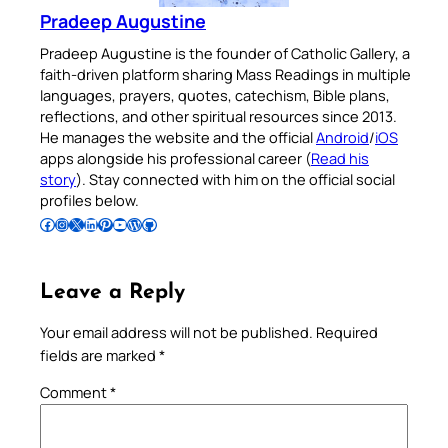
Pradeep Augustine
Pradeep Augustine is the founder of Catholic Gallery, a
faith-driven platform sharing Mass Readings in multiple
languages, prayers, quotes, catechism, Bible plans,
reflections, and other spiritual resources since 2013.
He manages the website and the official
Android
/
iOS
apps alongside his professional career (
Read his
story
). Stay connected with him on the official social
profiles below.
Follow Pradeep on Facebook
Follow Pradeep on Instagram
Follow Pradeep on X
Follow Pradeep on LinkedIn
Follow Pradeep on Pinterest
Subscribe to Pradeep’s Youtube Channel
Follow Pradeep on WordPress
Follow Pradeep on GitHub
Leave a Reply
Your email address will not be published.
Required
fields are marked
*
Comment
*