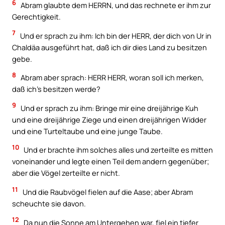
6
Abram glaubte dem HERRN, und das rechnete er ihm zur
Gerechtigkeit.
7
Und er sprach zu ihm: Ich bin der HERR, der dich von Ur in
Chaldäa ausgeführt hat, daß ich dir dies Land zu besitzen
gebe.
8
Abram aber sprach: HERR HERR, woran soll ich merken,
daß ich’s besitzen werde?
9
Und er sprach zu ihm: Bringe mir eine dreijährige Kuh
und eine dreijährige Ziege und einen dreijährigen Widder
und eine Turteltaube und eine junge Taube.
10
Und er brachte ihm solches alles und zerteilte es mitten
voneinander und legte einen Teil dem andern gegenüber;
aber die Vögel zerteilte er nicht.
11
Und die Raubvögel fielen auf die Aase; aber Abram
scheuchte sie davon.
12
Da nun die Sonne am Untergehen war, fiel ein tiefer