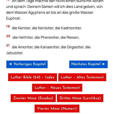
An dem Tage machte der HERR einen Bund mit Abram
und sprach: Deinem Samen will ich dies Land geben, von
dem Wasser Ägyptens an bis an das große Wasser
Euphrat:
19
die Keniter, die Kenisiter, die Kadmoniter,
20
die Hethiter, die Pheresiter, die Riesen,
21
die Amoriter, die Kanaaniter, die Girgasiter, die
Jebusiter.
◄ Vorheriges Kapitel
Nächstes Kapitel ►
Luther Bible 1545 – Index
Luther – Altes Testament
Luther – Neues Testament
Zweiter Mose (Exodus)
Dritter Mose (Levitikus)
Vierter Mose (Numeri)