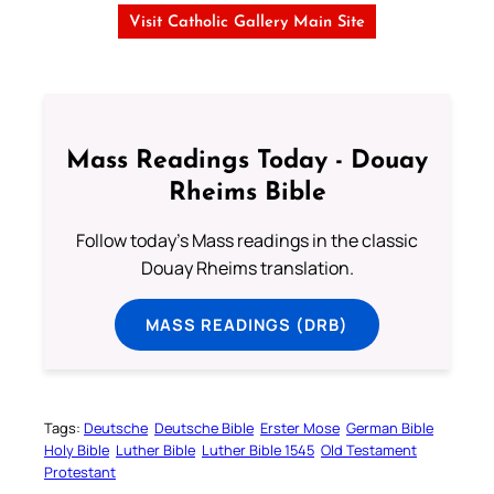
Visit Catholic Gallery Main Site
Mass Readings Today - Douay
Rheims Bible
Follow today's Mass readings in the classic
Douay Rheims translation.
MASS READINGS (DRB)
Tags:
Deutsche
Deutsche Bible
Erster Mose
German Bible
Holy Bible
Luther Bible
Luther Bible 1545
Old Testament
Protestant