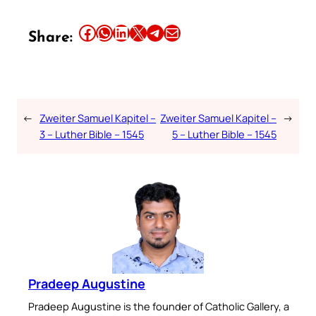
Share this article on Facebook
Share this article on WhatsApp
Share this article on LinkedIn
Share this article on X
Share this article on Telegram
Email this Article
Share:
←
Zweiter Samuel Kapitel –
Zweiter Samuel Kapitel –
→
3 – Luther Bible – 1545
5 – Luther Bible – 1545
Pradeep Augustine
Pradeep Augustine is the founder of Catholic Gallery, a