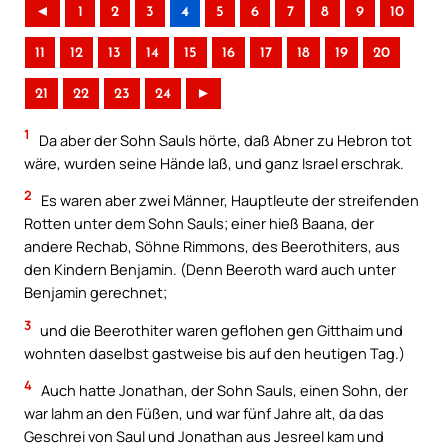
◄
1
2
3
4
5
6
7
8
9
10
11
12
13
14
15
16
17
18
19
20
21
22
23
24
►
1
Da aber der Sohn Sauls hörte, daß Abner zu Hebron tot
wäre, wurden seine Hände laß, und ganz Israel erschrak.
2
Es waren aber zwei Männer, Hauptleute der streifenden
Rotten unter dem Sohn Sauls; einer hieß Baana, der
andere Rechab, Söhne Rimmons, des Beerothiters, aus
den Kindern Benjamin. (Denn Beeroth ward auch unter
Benjamin gerechnet;
3
und die Beerothiter waren geflohen gen Gitthaim und
wohnten daselbst gastweise bis auf den heutigen Tag.)
4
Auch hatte Jonathan, der Sohn Sauls, einen Sohn, der
war lahm an den Füßen, und war fünf Jahre alt, da das
Geschrei von Saul und Jonathan aus Jesreel kam und