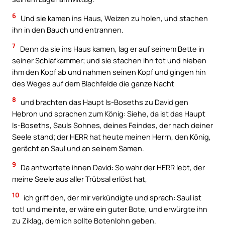
6
Und sie kamen ins Haus, Weizen zu holen, und stachen
ihn in den Bauch und entrannen.
7
Denn da sie ins Haus kamen, lag er auf seinem Bette in
seiner Schlafkammer; und sie stachen ihn tot und hieben
ihm den Kopf ab und nahmen seinen Kopf und gingen hin
des Weges auf dem Blachfelde die ganze Nacht
8
und brachten das Haupt Is-Boseths zu David gen
Hebron und sprachen zum König: Siehe, da ist das Haupt
Is-Boseths, Sauls Sohnes, deines Feindes, der nach deiner
Seele stand; der HERR hat heute meinen Herrn, den König,
gerächt an Saul und an seinem Samen.
9
Da antwortete ihnen David: So wahr der HERR lebt, der
meine Seele aus aller Trübsal erlöst hat,
10
ich griff den, der mir verkündigte und sprach: Saul ist
tot! und meinte, er wäre ein guter Bote, und erwürgte ihn
zu Ziklag, dem ich sollte Botenlohn geben.