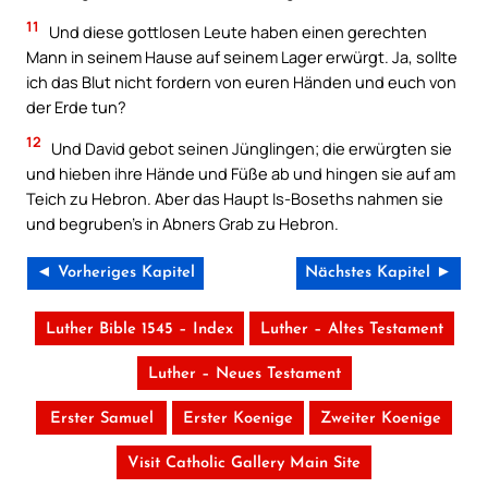
11
Und diese gottlosen Leute haben einen gerechten
Mann in seinem Hause auf seinem Lager erwürgt. Ja, sollte
ich das Blut nicht fordern von euren Händen und euch von
der Erde tun?
12
Und David gebot seinen Jünglingen; die erwürgten sie
und hieben ihre Hände und Füße ab und hingen sie auf am
Teich zu Hebron. Aber das Haupt Is-Boseths nahmen sie
und begruben’s in Abners Grab zu Hebron.
◄ Vorheriges Kapitel
Nächstes Kapitel ►
Luther Bible 1545 – Index
Luther – Altes Testament
Luther – Neues Testament
Erster Samuel
Erster Koenige
Zweiter Koenige
Visit Catholic Gallery Main Site