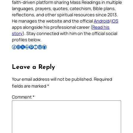
faith-driven platform sharing Mass Readings in multiple
languages, prayers, quotes, catechism, Bible plans,
reflections, and other spiritual resources since 2013.
He manages the website and the official
Android
/
iOS
apps alongside his professional career (
Read his
story
). Stay connected with him on the official social
profiles below.
Follow Pradeep on Facebook
Follow Pradeep on Instagram
Follow Pradeep on X
Follow Pradeep on LinkedIn
Follow Pradeep on Pinterest
Subscribe to Pradeep’s Youtube Channel
Follow Pradeep on WordPress
Follow Pradeep on GitHub
Leave a Reply
Your email address will not be published.
Required
fields are marked
*
Comment
*