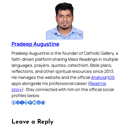
Pradeep Augustine
Pradeep Augustine is the founder of Catholic Gallery, a
faith-driven platform sharing Mass Readings in multiple
languages, prayers, quotes, catechism, Bible plans,
reflections, and other spiritual resources since 2013.
He manages the website and the official
Android
/
iOS
apps alongside his professional career (
Read his
story
). Stay connected with him on the official social
profiles below.
Follow Pradeep on Facebook
Follow Pradeep on Instagram
Follow Pradeep on X
Follow Pradeep on LinkedIn
Follow Pradeep on Pinterest
Subscribe to Pradeep’s Youtube Channel
Follow Pradeep on WordPress
Follow Pradeep on GitHub
Leave a Reply