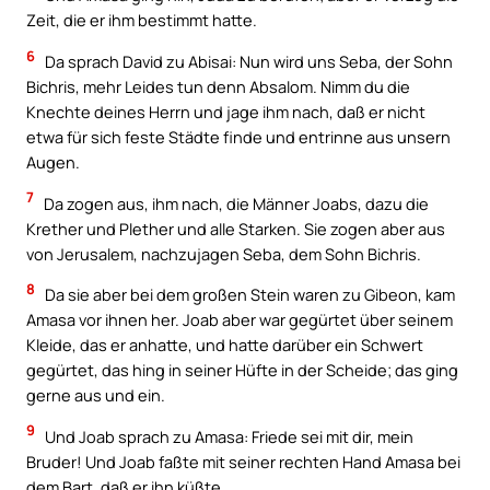
Zeit, die er ihm bestimmt hatte.
6
Da sprach David zu Abisai: Nun wird uns Seba, der Sohn
Bichris, mehr Leides tun denn Absalom. Nimm du die
Knechte deines Herrn und jage ihm nach, daß er nicht
etwa für sich feste Städte finde und entrinne aus unsern
Augen.
7
Da zogen aus, ihm nach, die Männer Joabs, dazu die
Krether und Plether und alle Starken. Sie zogen aber aus
von Jerusalem, nachzujagen Seba, dem Sohn Bichris.
8
Da sie aber bei dem großen Stein waren zu Gibeon, kam
Amasa vor ihnen her. Joab aber war gegürtet über seinem
Kleide, das er anhatte, und hatte darüber ein Schwert
gegürtet, das hing in seiner Hüfte in der Scheide; das ging
gerne aus und ein.
9
Und Joab sprach zu Amasa: Friede sei mit dir, mein
Bruder! Und Joab faßte mit seiner rechten Hand Amasa bei
dem Bart, daß er ihn küßte.