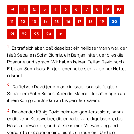
◄
1
2
3
4
5
6
7
8
9
10
11
12
13
14
15
16
17
18
19
20
21
22
23
24
►
1
Es traf sich aber, daß daselbst ein heilloser Mann war, der
hieß Seba, ein Sohn Bichris, ein Benjaminiter; der blies die
Posaune und sprach: Wir haben keinen Teil an David noch
Erbe am Sohn Isais. Ein jeglicher hebe sich zu seiner Hütte,
o Israel!
2
Da fiel von David jedermann in Israel, und sie folgten
Seba, dem Sohn Bichris. Aber die Männer Juda’s hingen an
ihrem König vom Jordan an bis gen Jerusalem.
3
Da aber der König David heimkam gen Jerusalem, nahm
er die zehn Kebsweiber, die er hatte zurückgelassen, das
Haus zu bewahren, und tat sie in eine Verwahrung und
versorgte sie; aber er ging nicht zu ihnen ein. Und sie