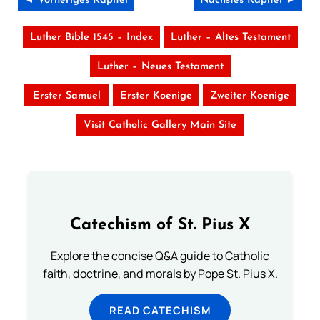
◄ Vorheriges Kapitel
Nächstes Kapitel ►
Luther Bible 1545 – Index
Luther – Altes Testament
Luther – Neues Testament
Erster Samuel
Erster Koenige
Zweiter Koenige
Visit Catholic Gallery Main Site
Catechism of St. Pius X
Explore the concise Q&A guide to Catholic
faith, doctrine, and morals by Pope St. Pius X.
READ CATECHISM