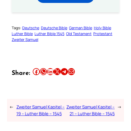
Tags:
Deutsche
Deutsche Bible
German Bible
Holy Bible
Luther Bible
Luther Bible 1545
Old Testament
Protestant
Zweiter Samuel
Share this article on Facebook
Share this article on WhatsApp
Share this article on LinkedIn
Share this article on X
Share this article on Telegram
Email this Article
Share:
←
Zweiter Samuel Kapitel –
Zweiter Samuel Kapitel –
→
19 – Luther Bible – 1545
21 – Luther Bible – 1545