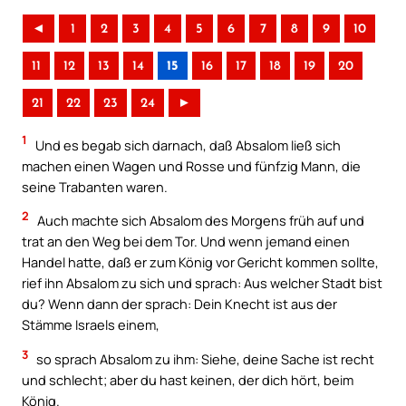
◄
1
2
3
4
5
6
7
8
9
10
11
12
13
14
15
16
17
18
19
20
21
22
23
24
►
1
Und es begab sich darnach, daß Absalom ließ sich
machen einen Wagen und Rosse und fünfzig Mann, die
seine Trabanten waren.
2
Auch machte sich Absalom des Morgens früh auf und
trat an den Weg bei dem Tor. Und wenn jemand einen
Handel hatte, daß er zum König vor Gericht kommen sollte,
rief ihn Absalom zu sich und sprach: Aus welcher Stadt bist
du? Wenn dann der sprach: Dein Knecht ist aus der
Stämme Israels einem,
3
so sprach Absalom zu ihm: Siehe, deine Sache ist recht
und schlecht; aber du hast keinen, der dich hört, beim
König.