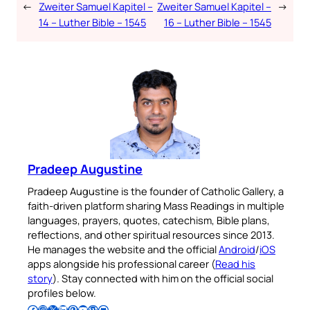
←
Zweiter Samuel Kapitel –
Zweiter Samuel Kapitel –
→
14 – Luther Bible – 1545
16 – Luther Bible – 1545
Pradeep Augustine
Pradeep Augustine is the founder of Catholic Gallery, a
faith-driven platform sharing Mass Readings in multiple
languages, prayers, quotes, catechism, Bible plans,
reflections, and other spiritual resources since 2013.
He manages the website and the official
Android
/
iOS
apps alongside his professional career (
Read his
story
). Stay connected with him on the official social
profiles below.
Follow Pradeep on Facebook
Follow Pradeep on Instagram
Follow Pradeep on X
Follow Pradeep on LinkedIn
Follow Pradeep on Pinterest
Subscribe to Pradeep’s Youtube Channel
Follow Pradeep on WordPress
Follow Pradeep on GitHub