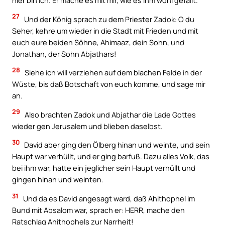
hier bin ich. Er mache es mit mir, wie es ihm wohl gefällt.
27
Und der König sprach zu dem Priester Zadok: O du
Seher, kehre um wieder in die Stadt mit Frieden und mit
euch eure beiden Söhne, Ahimaaz, dein Sohn, und
Jonathan, der Sohn Abjathars!
28
Siehe ich will verziehen auf dem blachen Felde in der
Wüste, bis daß Botschaft von euch komme, und sage mir
an.
29
Also brachten Zadok und Abjathar die Lade Gottes
wieder gen Jerusalem und blieben daselbst.
30
David aber ging den Ölberg hinan und weinte, und sein
Haupt war verhüllt, und er ging barfuß. Dazu alles Volk, das
bei ihm war, hatte ein jeglicher sein Haupt verhüllt und
gingen hinan und weinten.
31
Und da es David angesagt ward, daß Ahithophel im
Bund mit Absalom war, sprach er: HERR, mache den
Ratschlag Ahithophels zur Narrheit!