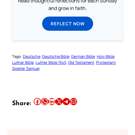
Read thoughtful reflections for each Sunday
and grow in faith.
REFLECT NOW
Tags:
Deutsche
Deutsche Bible
German Bible
Holy Bible
Luther Bible
Luther Bible 1545
Old Testament
Protestant
Zweiter Samuel
Share this article on Facebook
Share this article on WhatsApp
Share this article on LinkedIn
Share this article on X
Share this article on Telegram
Email this Article
Share: