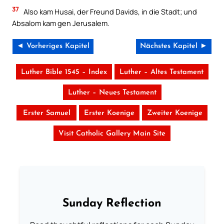
37
Also kam Husai, der Freund Davids, in die Stadt; und
Absalom kam gen Jerusalem.
◄ Vorheriges Kapitel
Nächstes Kapitel ►
Luther Bible 1545 – Index
Luther – Altes Testament
Luther – Neues Testament
Erster Samuel
Erster Koenige
Zweiter Koenige
Visit Catholic Gallery Main Site
Sunday Reflection