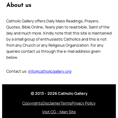
About us
Catholic Gallery offers Daily Mass Readings, Prayers,
Quotes, Bible Online, Yearly plan to read bible, Saint of the
day and much more. Kindly note that this site is maintained
by a small group of enthusiastic Catholics and this is not
from any Church or any Religious Organization. For any
queries contact us through the e-mail address given
below.
Contact us:
info@catholicgallery.org
© 2013 – 2026 Catholic Gallery
Copyrights
Disclaimer
Terms
Privacy Policy
Visit CG – Main Site