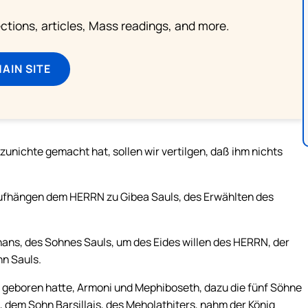
lections, articles, Mass readings, and more.
MAIN SITE
unichte gemacht hat, sollen wir vertilgen, daß ihm nichts
aufhängen dem HERRN zu Gibea Sauls, des Erwählten des
ans, des Sohnes Sauls, um des Eides willen des HERRN, der
n Sauls.
ul geboren hatte, Armoni und Mephiboseth, dazu die fünf Söhne
, dem Sohn Barsillais, des Meholathiters, nahm der König