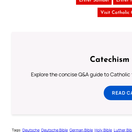
Erster Samuel
Erster 
Visit Catholic
Catechism 
Explore the concise Q&A guide to Catholic f
READ C
Tags:
Deutsche
Deutsche Bible
German Bible
Holy Bible
Luther Bib