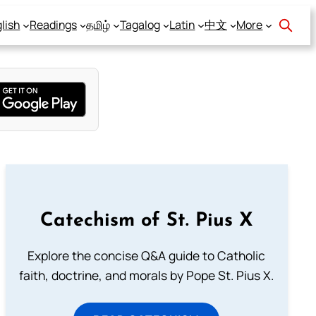
lish
Readings
தமிழ்
Tagalog
Latin
中文
More
Catechism of St. Pius X
Explore the concise Q&A guide to Catholic
faith, doctrine, and morals by Pope St. Pius X.