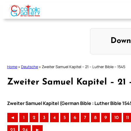
Skip
to
content
Down
Home
»
Deutsche
»
Zweiter Samuel Kapitel – 21 – Luther Bible – 1545
Zweiter Samuel Kapitel – 21 –
Zweiter Samuel Kapitel (German Bible : Luther Bible 154
◄
1
2
3
4
5
6
7
8
9
10
11
23
24
►