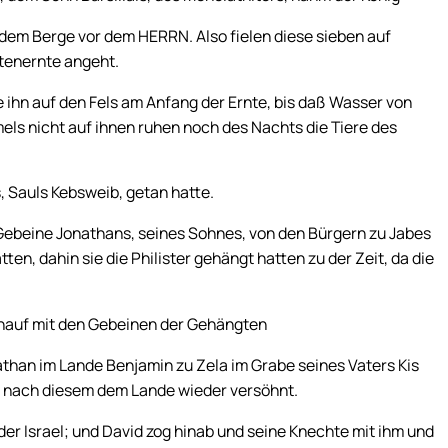
f dem Berge vor dem HERRN. Also fielen diese sieben auf
stenernte angeht.
e ihn auf den Fels am Anfang der Ernte, bis daß Wasser von
mels nicht auf ihnen ruhen noch des Nachts die Tiere des
, Sauls Kebsweib, getan hatte.
Gebeine Jonathans, seines Sohnes, von den Bürgern zu Jabes
ten, dahin sie die Philister gehängt hatten zu der Zeit, da die
uhauf mit den Gebeinen der Gehängten
than im Lande Benjamin zu Zela im Grabe seines Vaters Kis
tt nach diesem dem Lande wieder versöhnt.
ider Israel; und David zog hinab und seine Knechte mit ihm und