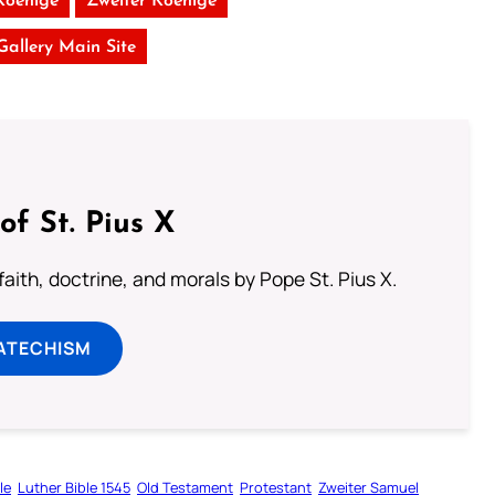
Koenige
Zweiter Koenige
 Gallery Main Site
of St. Pius X
aith, doctrine, and morals by Pope St. Pius X.
ATECHISM
le
Luther Bible 1545
Old Testament
Protestant
Zweiter Samuel