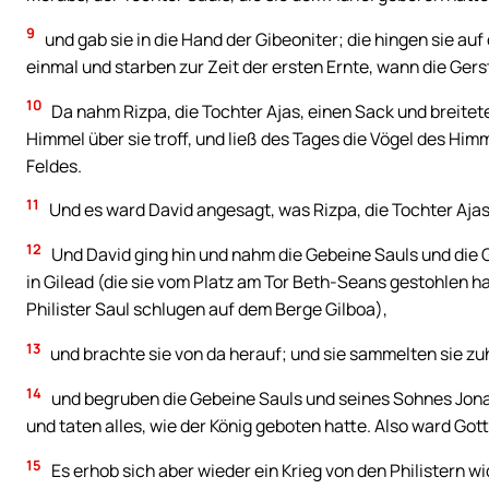
9
und gab sie in die Hand der Gibeoniter; die hingen sie au
einmal und starben zur Zeit der ersten Ernte, wann die Ger
10
Da nahm Rizpa, die Tochter Ajas, einen Sack und breitet
Himmel über sie troff, und ließ des Tages die Vögel des Him
Feldes.
11
Und es ward David angesagt, was Rizpa, die Tochter Ajas
12
Und David ging hin und nahm die Gebeine Sauls und die 
in Gilead (die sie vom Platz am Tor Beth-Seans gestohlen hat
Philister Saul schlugen auf dem Berge Gilboa),
13
und brachte sie von da herauf; und sie sammelten sie z
14
und begruben die Gebeine Sauls und seines Sohnes Jona
und taten alles, wie der König geboten hatte. Also ward Go
15
Es erhob sich aber wieder ein Krieg von den Philistern w