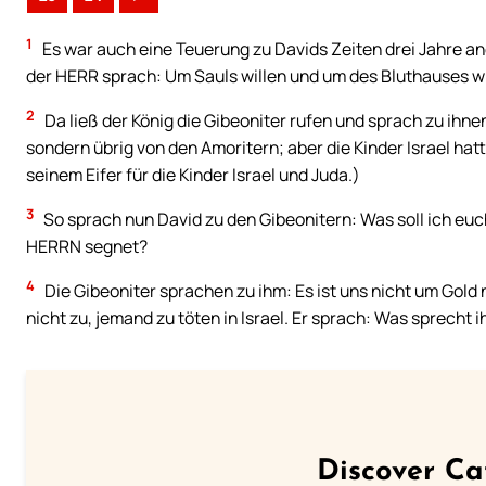
1
Es war auch eine Teuerung zu Davids Zeiten drei Jahre a
der HERR sprach: Um Sauls willen und um des Bluthauses wil
2
Da ließ der König die Gibeoniter rufen und sprach zu ihnen
sondern übrig von den Amoritern; aber die Kinder Israel ha
seinem Eifer für die Kinder Israel und Juda.)
3
So sprach nun David zu den Gibeonitern: Was soll ich euch
HERRN segnet?
4
Die Gibeoniter sprachen zu ihm: Es ist uns nicht um Gold
nicht zu, jemand zu töten in Israel. Er sprach: Was sprecht i
Discover Ca