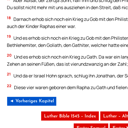
Aber Abisai, der Zeruja Sohn, half ihm und schlug den Ph
Du sollst nicht mehr mit uns ausziehen in den Streit, daß nic
18
Darnach erhob sich noch ein Krieg zu Gob mit den Philist
auch der Kinder Raphas einer war.
19
Und es erhob sich noch ein Krieg zu Gob mit den Philiste
Bethlehemiter, den Goliath, den Gathiter, welcher hatte e
20
Und es erhob sich noch ein Krieg zu Gath. Da war ein la
Zehen an seinen Füßen, das ist vierundzwanzig an der Zahl
21
Und da er Israel Hohn sprach, schlug ihn Jonathan, der 
22
Diese vier waren geboren dem Rapha zu Gath und fielen
◄ Vorheriges Kapitel
Luther Bible 1545 – Index
Luther – Al