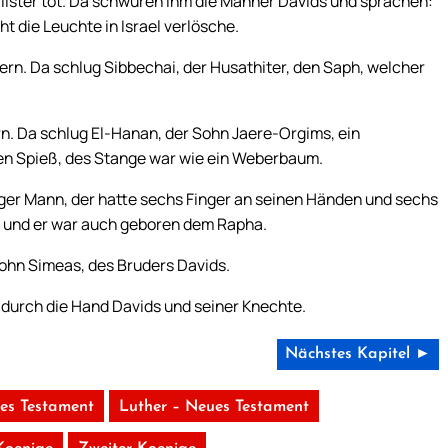
ilister tot. Da schwuren ihm die Männer Davids und sprachen:
ht die Leuchte in Israel verlösche.
ern. Da schlug Sibbechai, der Husathiter, den Saph, welcher
rn. Da schlug El-Hanan, der Sohn Jaere-Orgims, ein
inen Spieß, des Stange war wie ein Weberbaum.
nger Mann, der hatte sechs Finger an seinen Händen und sechs
; und er war auch geboren dem Rapha.
Sohn Simeas, des Bruders Davids.
 durch die Hand Davids und seiner Knechte.
Nächstes Kapitel ►
tes Testament
Luther – Neues Testament