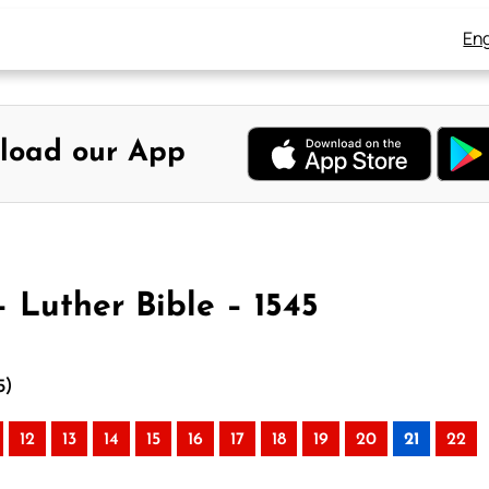
Eng
load our App
 Luther Bible – 1545
5)
12
13
14
15
16
17
18
19
20
21
22