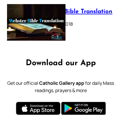
Webster Bible Translation
October 11, 2018
Download our App
Get our official
Catholic Gallery app
for daily Mass
readings, prayers & more