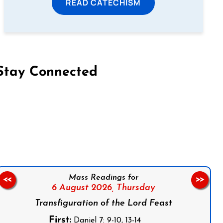
READ CATECHISM
Stay Connected
on Facebook
Follow us on Instagram
Follow us on X
Subscribe to our YouTube Channel
Follow us on WhatsApp
Mass Readings for
<<
>>
6 August 2026,
Thursday
Transfiguration of the Lord Feast
First:
Daniel 7: 9-10, 13-14