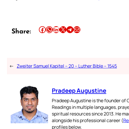
Share this article on Facebook
Share this article on WhatsApp
Share this article on LinkedIn
Share this article on X
Share this article on Telegram
Email this Article
Share:
←
Zweiter Samuel Kapitel – 20 – Luther Bible – 1545
Pradeep Augustine
Pradeep Augustine is the founder of C
Readings in multiple languages, praye
spiritual resources since 2013. He ma
alongside his professional career (
Re
profiles below.